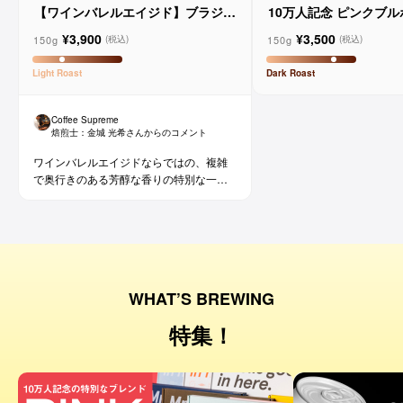
【ワインバレルエイジド】ブラジル
10万人記念 ピンクブ
メルロー ヴィーニョ デ ヴィニーニ
ド
¥3,900
¥3,500
ョ
150g
150g
(税込)
(税込)
Light
Roast
Dark
Roast
Coffee Supreme
焙煎士：
金城 光希
さんからのコメント
ワインバレルエイジドならではの、複雑
で奥行きのある芳醇な香りの特別な一杯
です。コーヒー好きな方にはもちろん、
ワイン好きな方にも。
WHAT’S BREWING
特集！