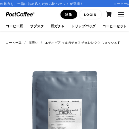
に詰め込んだ飲み比べセットが登場！
コーヒーのサブスクリプシ
close
診断
LOGIN
ログイン
コーヒー豆
サブスク
豆ガチャ
ドリップバッグ
コーヒーセット
新規会員登録
/
/
コーヒー豆
深煎り
エチオピア イルガチェフ チェレレクツ ウォッシュド
コーヒーマップ
商品を探す
keyboard_arrow_right
コーヒー豆
豆ガチャ
ドリップバッグ