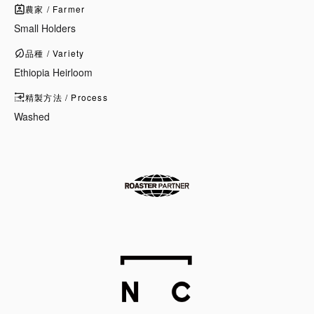
農家 / Farmer
Small Holders
品種 / Variety
Ethiopia Heirloom
精製方法 / Process
Washed