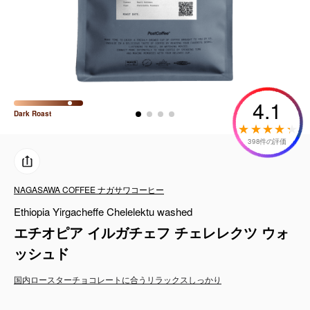
コーヒーセット
ミルク・フード類
アクセサリ
4.1
Dark
Roast
CFFBNS
398件の評価
ギフトセット
NAGASAWA COFFEE ナガサワコーヒー
リキッド
Ethiopia Yirgacheffe Chelelektu washed
特集
エチオピア イルガチェフ チェレレクツ ウォ
ッシュド
卸販売
国内ロースター
チョコレートに合う
リラックス
しっかり
コーヒーのサブスク