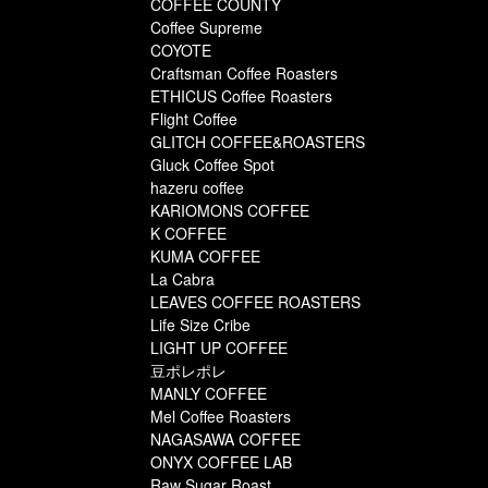
COFFEE COUNTY
Coffee Supreme
COYOTE
Craftsman Coffee Roasters
ETHICUS Coffee Roasters
Flight Coffee
GLITCH COFFEE&ROASTERS
Gluck Coffee Spot
hazeru coffee
KARIOMONS COFFEE
K COFFEE
KUMA COFFEE
La Cabra
LEAVES COFFEE ROASTERS
Life Size Cribe
LIGHT UP COFFEE
豆ポレポレ
MANLY COFFEE
Mel Coffee Roasters
NAGASAWA COFFEE
ONYX COFFEE LAB
Raw Sugar Roast