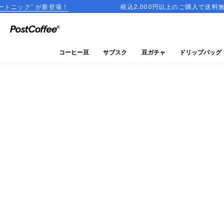
新登場！
税込2,000円以上のご購入で送料無料
close
ログイン
コーヒー豆
サブスク
豆ガチャ
ドリップバッグ
新規会員登録
コーヒーマップ
商品を探す
keyboard_arrow_right
コーヒー豆
豆ガチャ
ドリップバッグ