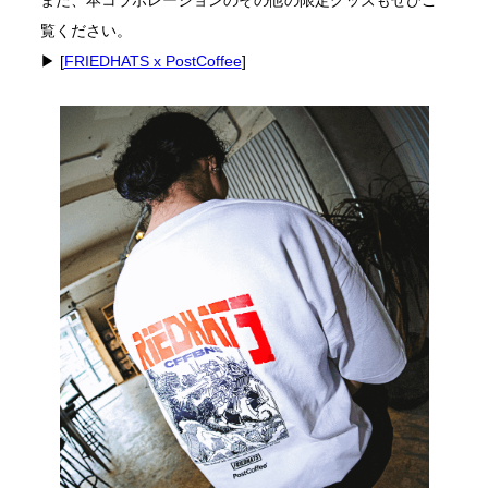
覧ください。
▶︎
[
FRIEDHATS x PostCoffee
]