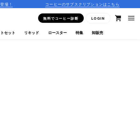
コーヒーのサブスクリプションはこちら
15:00
無料でコーヒー診断
LOGIN
フトセット
リキッド
ロースター
特集
卸販売