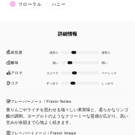
フローラル
ハニー
詳細情報
焙煎度
浅煎り
深煎り
酸味
強い
弱い
アロマ
ユニーク
ベーシック
コク
すっきり
しっかり
フレーバーノート / Flavor Notes
黄りんごやライチを思わせる瑞々しい果実味と、柔らかなリンゴ
酸の調和。ヨーグルトのようなクリーミーな質感が広がり、高い
甘みが余韻まで心地よく続きます。
フレーバーイメージ / Flavor Image