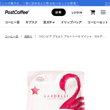
一箱に詰め込んだ飲み比べセットが登場！
コーヒーのサブスクリ
close
診断
LOGIN
ログイン
コーヒー豆
サブスク
豆ガチャ
ドリップバッグ
コーヒーセット
新規会員登録
/
/
コーヒー豆
浅煎り
コロンビア プエルト アルトゥーロ ゲイシャ - ガルデッ
リ
コーヒーマップ
商品を探す
keyboard_arrow_right
コーヒー豆
豆ガチャ
ドリップバッグ