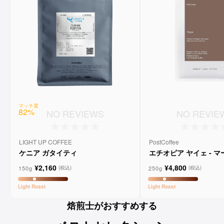
マッチ度
82
%
NO REVIEWS
NO REVIE
LIGHT UP COFFEE
PostCoffee
ケニア ガタイティ
エチオピア ヤイェ - 
ーンコーヒー
¥2,160
¥4,800
150g
250g
(税込)
(税込)
Light
Roast
Light
Roast
焙煎士がおすすめする