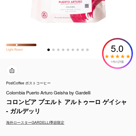
コーヒーセット
ミルク・フード類
アクセサリ
5.0
Light
Roast
CFFBNS
1件の評価
ギフトセット
PostCoffee ポストコーヒー
リキッド
Colombia Puerto Arturo Geisha by Gardelli
特集
コロンビア プエルト アルトゥーロ ゲイシャ
- ガルデッリ
卸販売
海外ロースター
GARDELLI
季節限定
コーヒーのサブスク