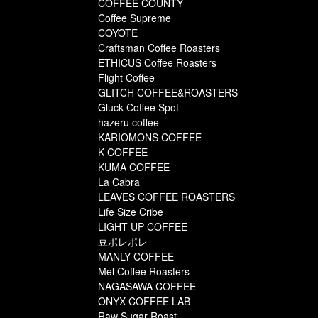
COFFEE COUNTY
Coffee Supreme
COYOTE
Craftsman Coffee Roasters
ETHICUS Coffee Roasters
Flight Coffee
GLITCH COFFEE&ROASTERS
Gluck Coffee Spot
hazeru coffee
KARIOMONS COFFEE
K COFFEE
KUMA COFFEE
La Cabra
LEAVES COFFEE ROASTERS
Life Size Cribe
LIGHT UP COFFEE
豆ポレポレ
MANLY COFFEE
Mel Coffee Roasters
NAGASAWA COFFEE
ONYX COFFEE LAB
Raw Sugar Roast