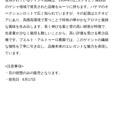
使用されているゲイシャ品種は、1930年代にエチオピア南西部
のゲシャ地域で発見された品種をルーツに持ちます。パナマのオ
ークションロットで広く知られていますが、その起源はエチオピ
アにあり、高標高環境で育つことで特有の華やかなアロマと複雑
な風味を生み出します。長く伸びる葉と背の高い樹形が特徴で、
生産量が少なく栽培も難しいことから、高い評価を受ける希少品
種です。プエルト・アルトゥーロ農園では、このゲイシャの繊細
な個性を丁寧に引き出し、品種本来のエレガントな魅力を表現し
ています。
<注意事項>
・豆の状態のみの販売となります。
・焙煎日 : 6月17日