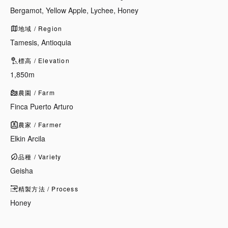
Bergamot, Yellow Apple, Lychee, Honey
地域 / Region
Tamesis, Antioquia
標高 / Elevation
1,850m
農園 / Farm
Finca Puerto Arturo
農家 / Farmer
Elkin Arcila
品種 / Variety
Geisha
精製方法 / Process
Honey