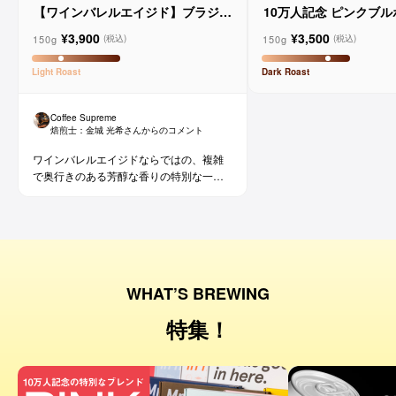
【ワインバレルエイジド】ブラジル
10万人記念 ピンクブ
メルロー ヴィーニョ デ ヴィニーニ
ド
¥3,900
¥3,500
ョ
150g
150g
(税込)
(税込)
Light
Roast
Dark
Roast
Coffee Supreme
焙煎士：
金城 光希
さんからのコメント
ワインバレルエイジドならではの、複雑
で奥行きのある芳醇な香りの特別な一杯
です。コーヒー好きな方にはもちろん、
ワイン好きな方にも。
WHAT’S BREWING
特集！