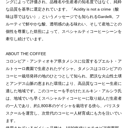
ングによって評価され、品種名や生産者の知名度ではなく、純粋
な品質を基準に選定されています。「Acidity is not a crime（酸
味は罪ではない）」というメッセージでも知られるGardelli。フ
ルーティで鮮やかな酸、透明感のある味わい、そして産地ごとの
個性を尊重した焙煎によって、スペシャルティコーヒーシーンを
牽引し続けています。
ABOUT THE COFFEE
コロンビア・アンティオキア県タメシスに位置するプエルト・ア
ルトゥーロ農園で生産されたゲイシャ。タメシスはコロンビアの
コーヒー栽培発祥の地のひとつとして知られ、肥沃な火山性土壌
とアンデス山脈の恵まれた環境により、高品質なコーヒー生産に
適した地域です。このコーヒーを手がけたエルキン・アルシラ氏
は、地域でいち早くスペシャルティコーヒーに取り組んだ生産者
の一人であり、約1,800本のゲイシャを栽培する傍ら、バリスタ
スクールを運営し、次世代のコーヒー人材育成にも力を注いでい
ます。