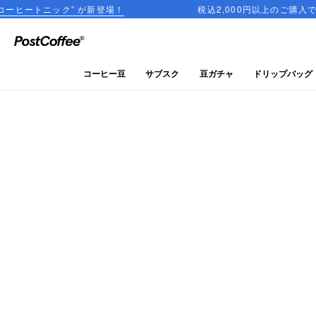
” が新登場！
税込2,000円以上のご購入で送料無料
close
ログイン
コーヒー豆
サブスク
豆ガチャ
ドリップバッグ
新規会員登録
コーヒーマップ
商品を探す
keyboard_arrow_right
コーヒー豆
豆ガチャ
ドリップバッグ