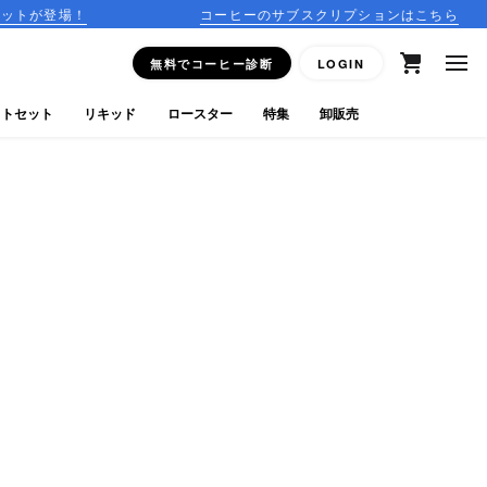
コーヒーのサブスクリプションはこちら
15
無料でコーヒー診断
LOGIN
フトセット
リキッド
ロースター
特集
卸販売