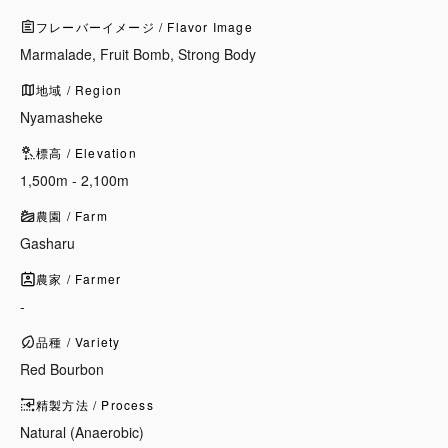
フレーバーイメージ / Flavor Image
Marmalade, Fruit Bomb, Strong Body
地域 / Region
Nyamasheke
標高 / Elevation
1,500m - 2,100m
農園 / Farm
Gasharu
農家 / Farmer
-
品種 / Variety
Red Bourbon
精製方法 / Process
Natural (Anaerobic)