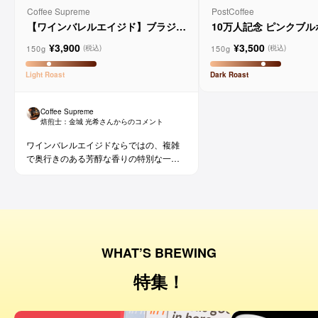
Coffee Supreme
PostCoffee
【ワインバレルエイジド】ブラジル
10万人記念 ピンクブ
メルロー ヴィーニョ デ ヴィニーニ
ド
¥3,900
¥3,500
ョ
150g
150g
(税込)
(税込)
Light
Roast
Dark
Roast
Coffee Supreme
焙煎士：
金城 光希
さんからのコメント
ワインバレルエイジドならではの、複雑
で奥行きのある芳醇な香りの特別な一杯
です。コーヒー好きな方にはもちろん、
ワイン好きな方にも。
WHAT’S BREWING
特集！