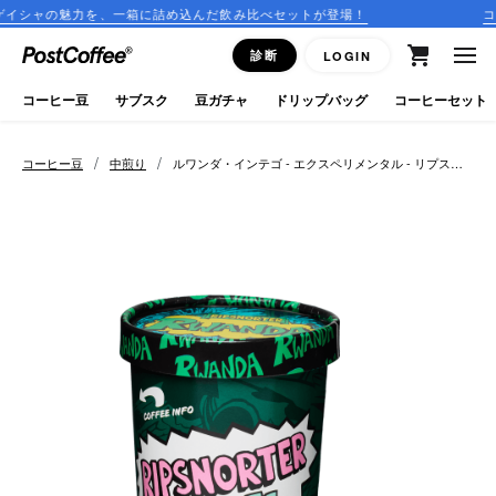
を、一箱に詰め込んだ飲み比べセットが登場！
コーヒーのサブス
close
診断
LOGIN
ログイン
コーヒー豆
サブスク
豆ガチャ
ドリップバッグ
コーヒーセット
新規会員登録
/
/
コーヒー豆
中煎り
ルワンダ・インテゴ - エクスペリメンタル - リプスノ
ーター
コーヒーマップ
商品を探す
keyboard_arrow_right
コーヒー豆
豆ガチャ
ドリップバッグ