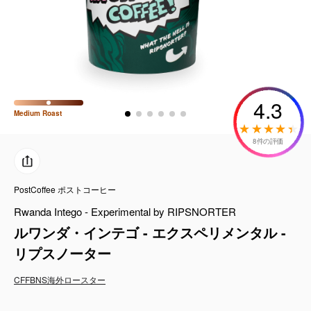
コーヒーセット
ミルク・フード類
アクセサリ
4.3
Medium
Roast
CFFBNS
8件の評価
ギフトセット
PostCoffee ポストコーヒー
リキッド
Rwanda Intego - Experimental by RIPSNORTER
特集
ルワンダ・インテゴ - エクスペリメンタル -
リプスノーター
卸販売
CFFBNS
海外ロースター
コーヒーのサブスク