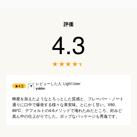
評価
4.3
レビューした人: Light User
★
4.5
yukke
蜂蜜を加えたようなとろっとした質感と、フレーバー・ノート
通りに口中で爆発する様々な果実味。とにかく甘い。V60、
89℃、デフォルトの4:6メソッドで淹れたみたところ、好みど
真ん中の仕上がりでした。ポップなパッケージも秀逸です。