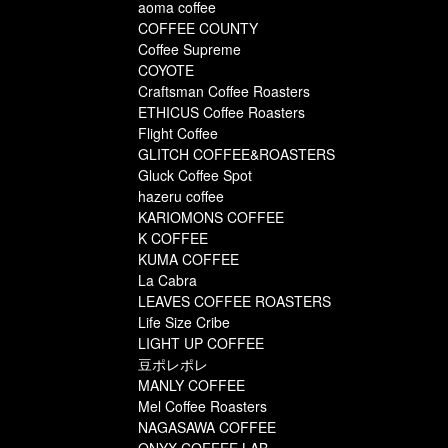
aoma coffee
COFFEE COUNTY
Coffee Supreme
COYOTE
Craftsman Coffee Roasters
ETHICUS Coffee Roasters
Flight Coffee
GLITCH COFFEE&ROASTERS
Gluck Coffee Spot
hazeru coffee
KARIOMONS COFFEE
K COFFEE
KUMA COFFEE
La Cabra
LEAVES COFFEE ROASTERS
Life Size Cribe
LIGHT UP COFFEE
豆ポレポレ
MANLY COFFEE
Mel Coffee Roasters
NAGASAWA COFFEE