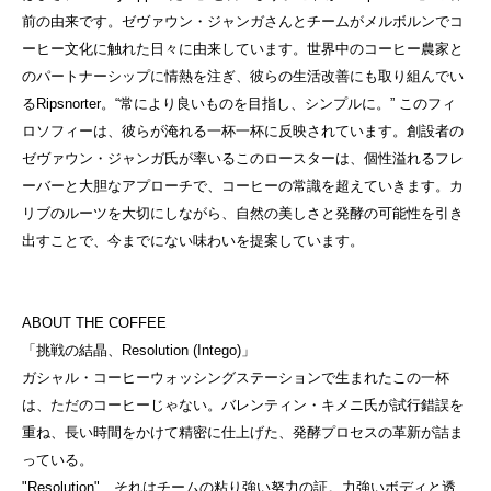
前の由来です。ゼヴァウン・ジャンガさんとチームがメルボルンでコ
ーヒー文化に触れた日々に由来しています。世界中のコーヒー農家と
のパートナーシップに情熱を注ぎ、彼らの生活改善にも取り組んでい
るRipsnorter。“常により良いものを目指し、シンプルに。” このフィ
ロソフィーは、彼らが淹れる一杯一杯に反映されています。創設者の
ゼヴァウン・ジャンガ氏が率いるこのロースターは、個性溢れるフレ
ーバーと大胆なアプローチで、コーヒーの常識を超えていきます。カ
リブのルーツを大切にしながら、自然の美しさと発酵の可能性を引き
出すことで、今までにない味わいを提案しています。
ABOUT THE COFFEE
「挑戦の結晶、Resolution (Intego)」

ガシャル・コーヒーウォッシングステーションで生まれたこの一杯
は、ただのコーヒーじゃない。バレンティン・キメニ氏が試行錯誤を
重ね、長い時間をかけて精密に仕上げた、発酵プロセスの革新が詰ま
っている。

"Resolution"、それはチームの粘り強い努力の証。力強いボディと透