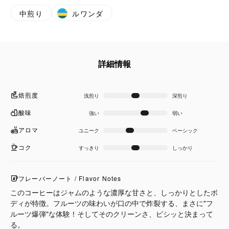
中煎り
ルワンダ
詳細情報
焙煎度
浅煎り
深煎り
酸味
強い
弱い
アロマ
ユニーク
ベーシック
コク
すっきり
しっかり
フレーバーノート / Flavor Notes
このコーヒーはジャムのような濃厚な甘さと、しっかりとしたボ
ディが特徴。フルーツの味わいが口の中で炸裂する、まさに"フ
ルーツ爆弾"な体験！そしてそのクリーンさ、ピシッと決まって
る。