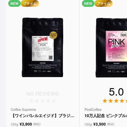
NEW
プライム
NEW
プライム
5.0
NO REVIEWS
Coffee Supreme
PostCoffee
【ワインバレルエイジド】ブラジル
10万人記念 ピンクブ
メルロー ヴィーニョ デ ヴィニーニ
ド
¥3,900
¥3,500
ョ
150g
150g
(税込)
(税込)