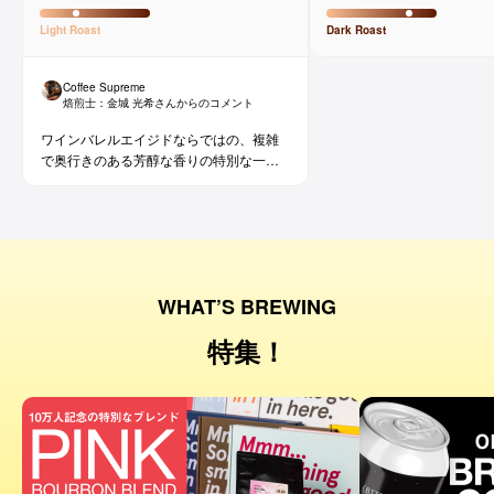
Light
Roast
Dark
Roast
Coffee Supreme
焙煎士：
金城 光希
さんからのコメント
ワインバレルエイジドならではの、複雑
で奥行きのある芳醇な香りの特別な一杯
です。コーヒー好きな方にはもちろん、
ワイン好きな方にも。
WHAT’S BREWING
特集！