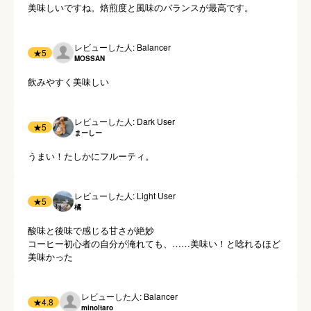
美味しいですね。焙煎度と風味のバランスが最高です。
レビューした人: Balancer
★
5
MOSSAN
飲みやすく美味しい
レビューした人: Dark User
★
5
まーしー
うまい！たしかにフルーティ。
レビューした人: Light User
★
5
橘
酸味と後味で感じる甘さが絶妙

コーヒー初心者の自分が淹れても、……美味い！と唸れるほど
美味かった
レビューした人: Balancer
★
4.8
minoltaro