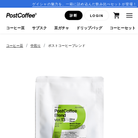
ゲイシャの魅力を、一箱に詰め込んだ飲み比べセットが登場！
close
診断
LOGIN
ログイン
コーヒー豆
サブスク
豆ガチャ
ドリップバッグ
コーヒーセット
新規会員登録
/
/
コーヒー豆
中煎り
ポストコーヒーブレンド
コーヒーマップ
商品を探す
keyboard_arrow_right
コーヒー豆
豆ガチャ
ドリップバッグ