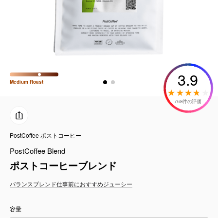
コーヒーセット
ミルク・フード類
アクセサリ
3.9
CFFBNS
Medium
Roast
768件の評価
ギフトセット
リキッド
PostCoffee ポストコーヒー
PostCoffee Blend
特集
ポストコーヒーブレンド
バランス
ブレンド
仕事前におすすめ
ジューシー
卸販売
容量
コーヒーのサブスク