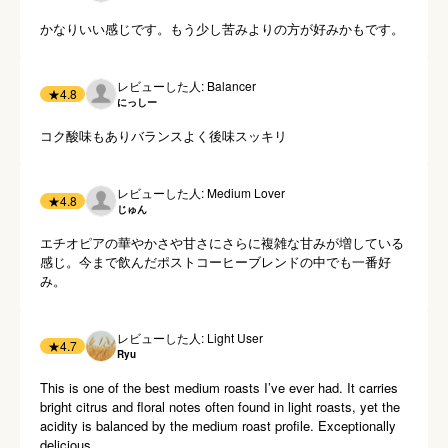
かなりいい感じです。もう少し苦みよりの方が好みかもです。
レビューした人: Balancer
★
4.8
にっしー
コク酸味もありバランスよく後味スッキリ
レビューした人: Medium Lover
★
4.8
じゅん
エチオピアの華やかさや甘さにさらに複雑な甘みが増している
感じ。今まで飲んだポストコーヒーブレンドの中でも一番好
み。
レビューした人: Light User
★
4.7
Ryu
This is one of the best medium roasts I’ve ever had. It carries 
bright citrus and floral notes often found in light roasts, yet the 
acidity is balanced by the medium roast profile. Exceptionally 
delicious.