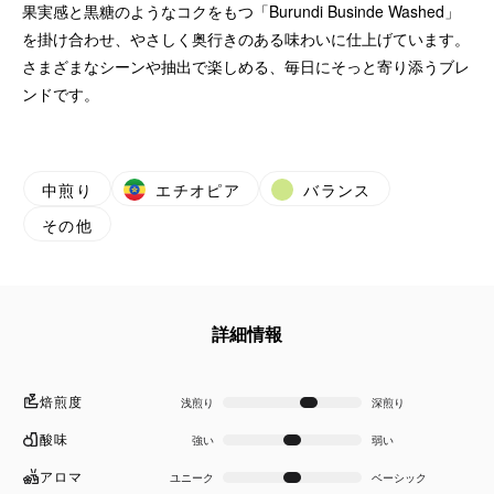
果実感と黒糖のようなコクをもつ「Burundi Businde Washed」
を掛け合わせ、やさしく奥行きのある味わいに仕上げています。
さまざまなシーンや抽出で楽しめる、毎日にそっと寄り添うブレ
ンドです。
中煎り
エチオピア
バランス
その他
詳細情報
焙煎度
浅煎り
深煎り
酸味
強い
弱い
アロマ
ユニーク
ベーシック