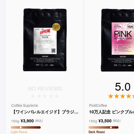
5.0
NO REVIEWS
Coffee Supreme
PostCoffee
【ワインバレルエイジド】ブラジル
10万人記念 ピンクブ
メルロー ヴィーニョ デ ヴィニーニ
ド
¥3,900
¥3,500
ョ
150g
150g
(税込)
(税込)
Light
Roast
Dark
Roast