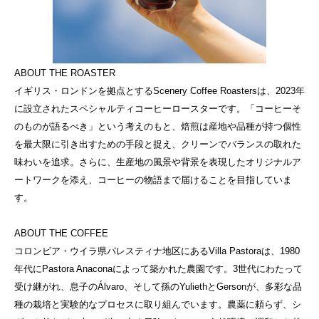
ABOUT THE ROASTER
イギリス・ロンドンを拠点とするScenery Coffee Roastersは、2023年
に設立されたスペシャルティコーヒーロースターです。「コーヒーそ
のものが語るべき」という考えのもと、焙煎は産地や品種が持つ個性
を最大限に引き出すための手段と捉え、クリーンでバランスの取れた
味わいを追求。さらに、生産地の風景や背景を表現したオリジナルア
ートワークを添え、コーヒーの物語まで届けることを目指していま
す。
ABOUT THE COFFEE
コロンビア・ウイラ県パレスティナ地区にあるVilla Pastoraは、1980
年代にPastora Anaconaによって築かれた農園です。3世代にわたって
受け継がれ、息子のÁlvaro、そして孫のYuliethとGersonが、多彩な品
種の栽培と実験的なプロセスに取り組んでいます。農薬に頼らず、シ