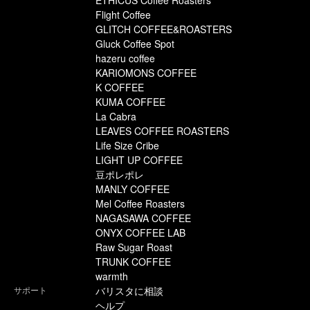
ETHICUS Coffee Roasters
Flight Coffee
GLITCH COFFEE&ROASTERS
Gluck Coffee Spot
hazeru coffee
KARIOMONS COFFEE
K COFFEE
KUMA COFFEE
La Cabra
LEAVES COFFEE ROASTERS
Life Size Cribe
LIGHT UP COFFEE
豆ポレポレ
MANLY COFFEE
Mel Coffee Roasters
NAGASAWA COFFEE
ONYX COFFEE LAB
Raw Sugar Roast
TRUNK COFFEE
warmth
サポート
バリスタに相談
ヘルプ