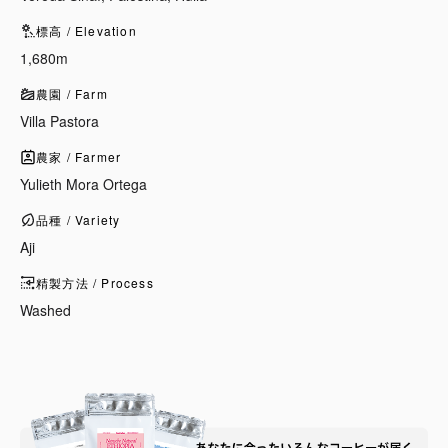
標高 / Elevation
1,680m
農園 / Farm
Villa Pastora
農家 / Farmer
Yulieth Mora Ortega
品種 / Variety
Aji
精製方法 / Process
Washed