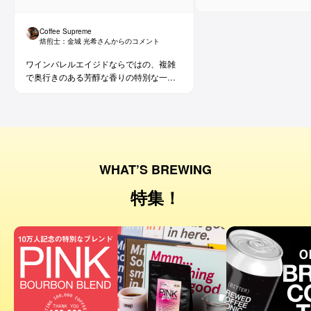
Coffee Supreme
焙煎士：
金城 光希
さんからのコメント
ワインバレルエイジドならではの、複雑
で奥行きのある芳醇な香りの特別な一杯
です。コーヒー好きな方にはもちろん、
ワイン好きな方にも。
WHAT’S BREWING
特集！