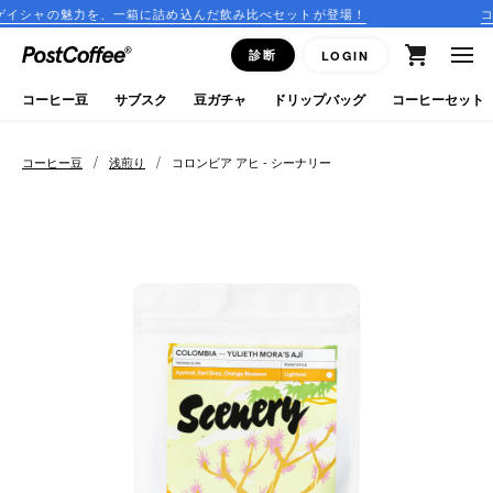
を、一箱に詰め込んだ飲み比べセットが登場！
コーヒーのサブス
close
診断
LOGIN
ログイン
コーヒー豆
サブスク
豆ガチャ
ドリップバッグ
コーヒーセット
新規会員登録
/
/
コーヒー豆
浅煎り
コロンビア アヒ - シーナリー
コーヒーマップ
商品を探す
keyboard_arrow_right
コーヒー豆
豆ガチャ
ドリップバッグ