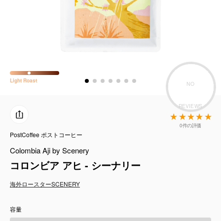
コーヒーセット
ミルク・フード類
アクセサリ
Light
Roast
CFFBNS
NO
REVIEWS
ギフトセット
0件の評価
PostCoffee ポストコーヒー
リキッド
Colombia Aji by Scenery
特集
コロンビア アヒ - シーナリー
海外ロースター
SCENERY
卸販売
容量
コーヒーのサブスク