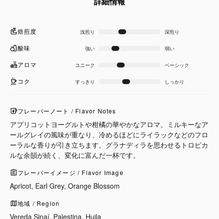
詳細情報
焙煎度
浅煎り
深煎り
酸味
強い
弱い
アロマ
ユニーク
ベーシック
コク
すっきり
しっかり
フレーバーノート / Flavor Notes
アプリコットヨーグルトや柑橘の華やかなアロマ。ミルキーなア
ールグレイの風味が重なり、冷めるほどにライラックなどのフロ
ーラルな香りが引き立ちます。グラナディラを思わせるトロピカ
ルな余韻が続く、変化に富んだ一杯です。
フレーバーイメージ / Flavor Image
Apricot, Earl Grey, Orange Blossom
地域 / Region
Vereda Sinaí, Palestina, Huila