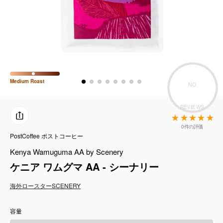
コーヒーセット
ミルク・フード類
アクセサリ
Medium
Roast
CFFBNS
NO
REVIEWS
ギフトセット
0件の評価
PostCoffee ポストコーヒー
リキッド
Kenya Wamuguma AA by Scenery
特集
ケニア ワムグマ AA - シーナリー
海外ロースター
SCENERY
卸販売
容量
コーヒーのサブスク