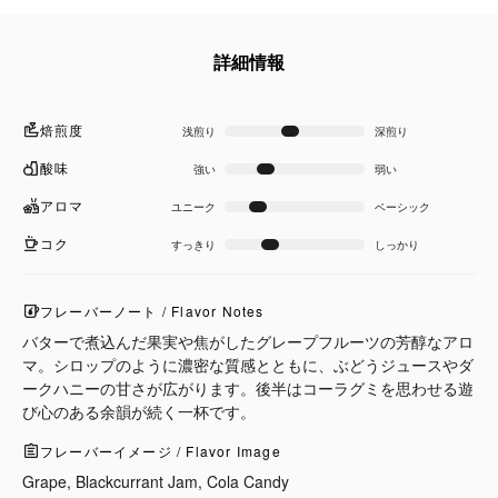
詳細情報
焙煎度
浅煎り
深煎り
酸味
強い
弱い
アロマ
ユニーク
ベーシック
コク
すっきり
しっかり
フレーバーノート / Flavor Notes
バターで煮込んだ果実や焦がしたグレープフルーツの芳醇なアロ
マ。シロップのように濃密な質感とともに、ぶどうジュースやダ
ークハニーの甘さが広がります。後半はコーラグミを思わせる遊
び心のある余韻が続く一杯です。
フレーバーイメージ / Flavor Image
Grape, Blackcurrant Jam, Cola Candy