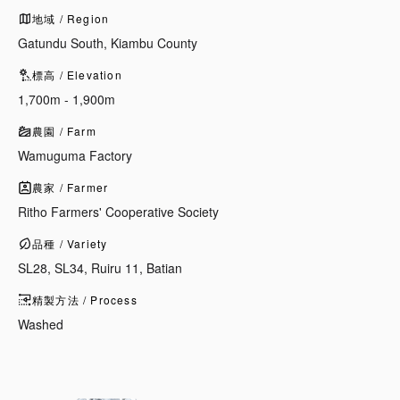
地域 / Region
Gatundu South, Kiambu County
標高 / Elevation
1,700m - 1,900m
農園 / Farm
Wamuguma Factory
農家 / Farmer
Ritho Farmers' Cooperative Society
品種 / Variety
SL28, SL34, Ruiru 11, Batian
精製方法 / Process
Washed