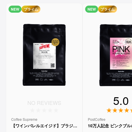
NEW
プライム
NEW
プライム
5.0
NO REVIEWS
Coffee Supreme
PostCoffee
【ワインバレルエイジド】ブラジル
10万人記念 ピンクブ
メルロー ヴィーニョ デ ヴィニーニ
ド