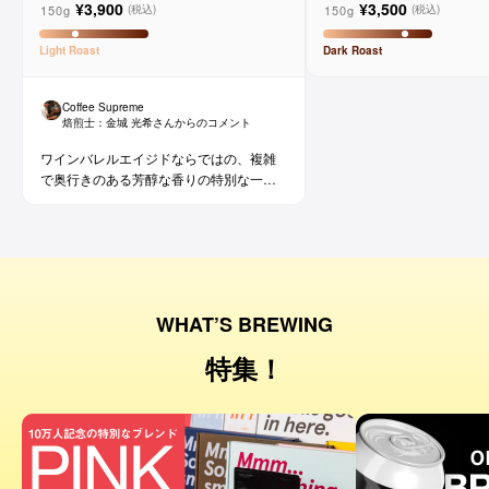
¥3,900
¥3,500
ョ
150g
150g
(税込)
(税込)
Light
Roast
Dark
Roast
Coffee Supreme
焙煎士：
金城 光希
さんからのコメント
ワインバレルエイジドならではの、複雑
で奥行きのある芳醇な香りの特別な一杯
です。コーヒー好きな方にはもちろん、
ワイン好きな方にも。
WHAT’S BREWING
特集！