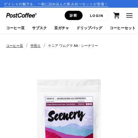
力を、一箱に詰め込んだ飲み比べセットが登場！
コーヒーのサブ
close
診断
LOGIN
ログイン
コーヒー豆
サブスク
豆ガチャ
ドリップバッグ
コーヒーセット
新規会員登録
/
/
コーヒー豆
中煎り
ケニア ワムグマ AA - シーナリー
コーヒーマップ
商品を探す
keyboard_arrow_right
コーヒー豆
豆ガチャ
ドリップバッグ