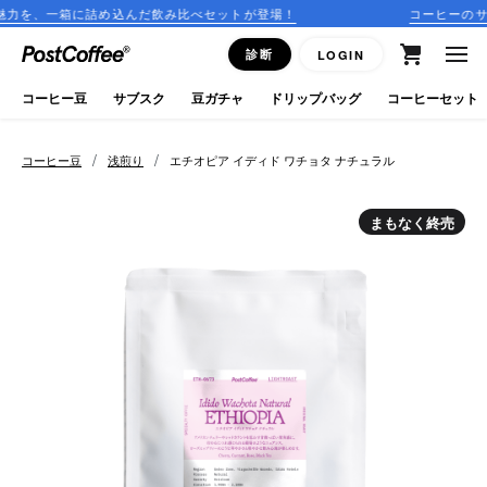
んだ飲み比べセットが登場！
コーヒーのサブスクリプションは
close
診断
LOGIN
ログイン
コーヒー豆
サブスク
豆ガチャ
ドリップバッグ
コーヒーセット
新規会員登録
/
/
コーヒー豆
浅煎り
エチオピア イディド ワチョタ ナチュラル
コーヒーマップ
まもなく終売
商品を探す
keyboard_arrow_right
コーヒー豆
豆ガチャ
ドリップバッグ