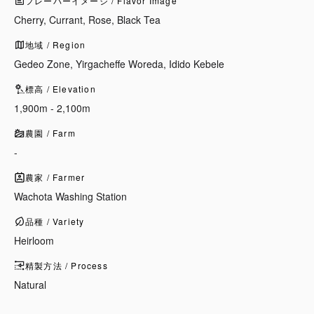
フレーバーイメージ / Flavor Image
Cherry, Currant, Rose, Black Tea
地域 / Region
Gedeo Zone, Yirgacheffe Woreda, Idido Kebele
標高 / Elevation
1,900m - 2,100m
農園 / Farm
-
農家 / Farmer
Wachota Washing Station
品種 / Variety
Heirloom
精製方法 / Process
Natural