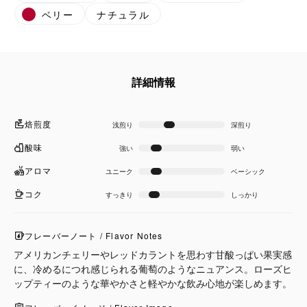
ベリー
ナチュラル
詳細情報
焙煎度
浅煎り
深煎り
酸味
強い
弱い
アロマ
ユニーク
ベーシック
コク
すっきり
しっかり
フレーバーノート / Flavor Notes
アメリカンチェリーやレッドカラントを思わす甘酸っぱい果実感
に、冷めるにつれ感じられる葡萄のようなニュアンス。ローズヒ
ップティーのような華やかさと軽やかな飲み心地が楽しめます。