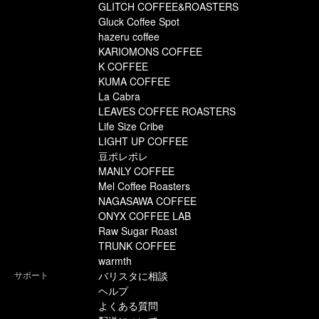
GLITCH COFFEE&ROASTERS
Gluck Coffee Spot
hazeru coffee
KARIOMONS COFFEE
K COFFEE
KUMA COFFEE
La Cabra
LEAVES COFFEE ROASTERS
Life Size Cribe
LIGHT UP COFFEE
豆ポレポレ
MANLY COFFEE
Mel Coffee Roasters
NAGASAWA COFFEE
ONYX COFFEE LAB
Raw Sugar Roast
TRUNK COFFEE
warmth
サポート
バリスタに相談
ヘルプ
よくある質問