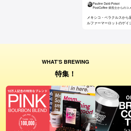
Pauline Daïd-Poisot
PostCoffee 焙煎士からの
メキシコ・ベラクルスから
ルファーマーロットのゲイ
WHAT’S BREWING
特集！