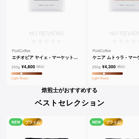
NO REVIEWS
NO REVIE
PostCoffee
PostCoffee
エチオピア ヤイェ - マーケットレ
ケニア ムトゥラ - マ
ーンコーヒー
ンコーヒー
¥4,800
¥4,300
250g
250g
(税込)
(税込)
Light
Roast
Light
Roast
焙煎士がおすすめする
ベストセレクション
NEW
プライム
NEW
プライム