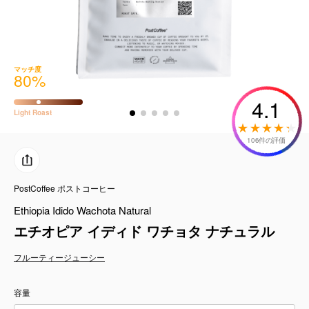
コーヒーセット
ミルク・フード類
マッチ度
80
%
アクセサリ
4.1
Light
Roast
CFFBNS
106件の評価
ギフトセット
PostCoffee ポストコーヒー
リキッド
Ethiopia Idido Wachota Natural
特集
エチオピア イディド ワチョタ ナチュラル
フルーティー
ジューシー
卸販売
容量
コーヒーのサブスク