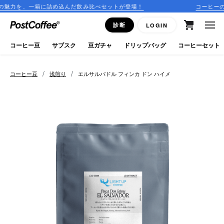
め込んだ飲み比べセットが登場！
コーヒーのサブスクリプショ
close
診断
LOGIN
ログイン
コーヒー豆
サブスク
豆ガチャ
ドリップバッグ
コーヒーセット
新規会員登録
/
/
コーヒー豆
浅煎り
エルサルバドル フィンカ ドン ハイメ
コーヒーマップ
商品を探す
keyboard_arrow_right
コーヒー豆
豆ガチャ
ドリップバッグ