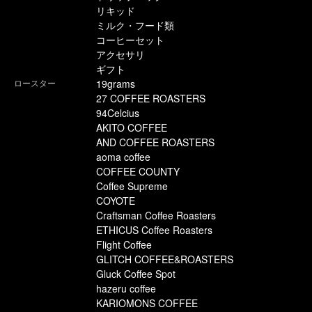
リキッド
ミルク・フード類
コーヒーセット
アクセサリ
ギフト
ロースター
19grams
27 COFFEE ROASTERS
94Celcius
AKITO COFFEE
AND COFFEE ROASTERS
aoma coffee
COFFEE COUNTY
Coffee Supreme
COYOTE
Craftsman Coffee Roasters
ETHICUS Coffee Roasters
Flight Coffee
GLITCH COFFEE&ROASTERS
Gluck Coffee Spot
hazeru coffee
KARIOMONS COFFEE