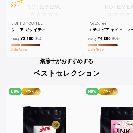
マッチ度
82
%
NO REVIEWS
NO REVIE
LIGHT UP COFFEE
PostCoffee
ケニア ガタイティ
エチオピア ヤイェ - 
ーンコーヒー
¥2,160
¥4,800
150g
250g
(税込)
(税込)
Light
Roast
Light
Roast
焙煎士がおすすめする
ベストセレクション
NEW
プライム
NEW
プライム