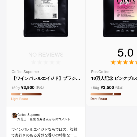
5.0
NO REVIEWS
Coffee Supreme
PostCoffee
【ワインバレルエイジド】ブラジル
10万人記念 ピンクブ
メルロー ヴィーニョ デ ヴィニーニ
ド
¥3,900
¥3,500
ョ
150g
150g
(税込)
(税込)
Light
Roast
Dark
Roast
Coffee Supreme
焙煎士：
金城 光希
さんからのコメント
ワインバレルエイジドならではの、複雑
で奥行きのある芳醇な香りの特別な一杯