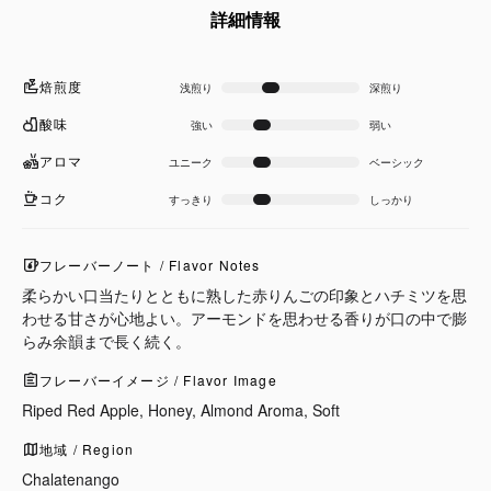
詳細情報
焙煎度
浅煎り
深煎り
酸味
強い
弱い
アロマ
ユニーク
ベーシック
コク
すっきり
しっかり
フレーバーノート / Flavor Notes
柔らかい口当たりとともに熟した赤りんごの印象とハチミツを思
わせる甘さが心地よい。アーモンドを思わせる香りが口の中で膨
らみ余韻まで長く続く。
フレーバーイメージ / Flavor Image
Riped Red Apple, Honey, Almond Aroma, Soft
地域 / Region
Chalatenango