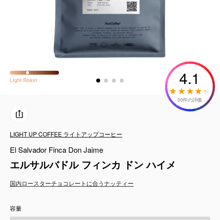
コーヒーセット
ミルク・フード類
アクセサリ
4.1
Light
Roast
CFFBNS
30件の評価
ギフトセット
LIGHT UP COFFEE ライトアップコーヒー
リキッド
El Salvador Finca Don Jaime
特集
エルサルバドル フィンカ ドン ハイメ
国内ロースター
チョコレートに合う
ナッティー
卸販売
容量
コーヒーのサブスク