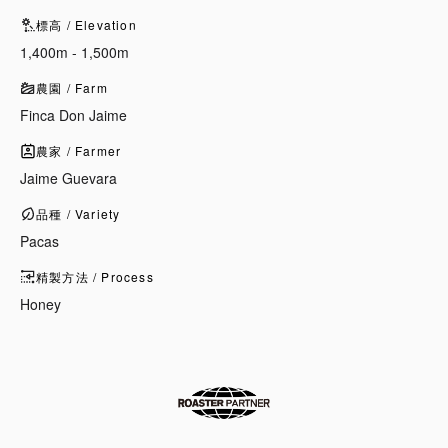
標高 / Elevation
1,400m - 1,500m
農園 / Farm
Finca Don Jaime
農家 / Farmer
Jaime Guevara
品種 / Variety
Pacas
精製方法 / Process
Honey