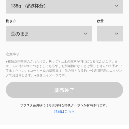
サービス
挽き方
数量
お知らせ
よくある質問
注意事項
店舗情報
●複数点同時購入された場合、R(レア) 以上の銘柄が同じになる場合がございま
す、その他の2種につきましても必ずしも別銘柄になるとは限りませんので予めご
了承ください。●コーヒー豆の焙煎日は、飲み頃となる約1〜3週間程度のエイジン
グでお送りします。●画像はイメージです。
販売終了
サブスク会員様には毎月お得な特典クーポンが付与されます。
詳細はこちら