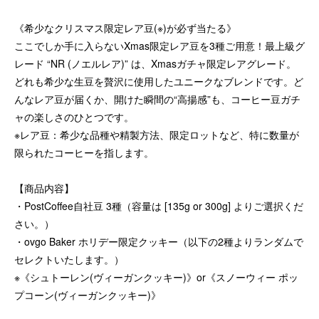
《希少なクリスマス限定レア豆(※)が必ず当たる》
ここでしか手に入らないXmas限定レア豆を3種ご用意！最上級グ
レード “NR (ノエルレア)” は、Xmasガチャ限定レアグレード。
どれも希少な生豆を贅沢に使用したユニークなブレンドです。ど
んなレア豆が届くか、開けた瞬間の“高揚感”も、コーヒー豆ガチ
ャの楽しさのひとつです。
※レア豆：希少な品種や精製方法、限定ロットなど、特に数量が
限られたコーヒーを指します。
【商品内容】
・PostCoffee自社豆 3種（容量は [135g or 300g] よりご選択くだ
さい。）
・ovgo Baker ホリデー限定クッキー（以下の2種よりランダムで
セレクトいたします。）
※《シュトーレン(ヴィーガンクッキー)》or《スノーウィー ポッ
プコーン(ヴィーガンクッキー)》