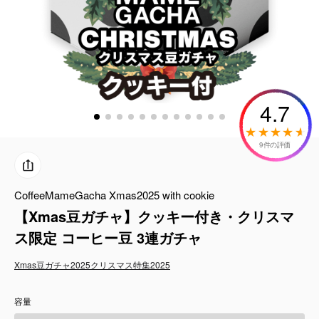
コーヒーセット
ミルク・フード類
アクセサリ
4.7
CFFBNS
9件の評価
ギフトセット
CoffeeMameGacha Xmas2025 with cookie
リキッド
【Xmas豆ガチャ】クッキー付き・クリスマ
特集
ス限定 コーヒー豆 3連ガチャ
Xmas豆ガチャ2025
クリスマス特集2025
卸販売
容量
コーヒーのサブスク