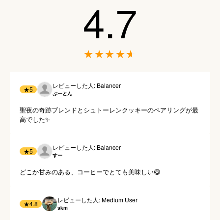
4.7
レビューした人: Balancer
★
5
ぷーとん
聖夜の奇跡ブレンドとシュトーレンクッキーのペアリングが最
高でした✨
レビューした人: Balancer
★
5
すー
どこか甘みのある、コーヒーでとても美味しい😋
レビューした人: Medium User
★
4.8
skm