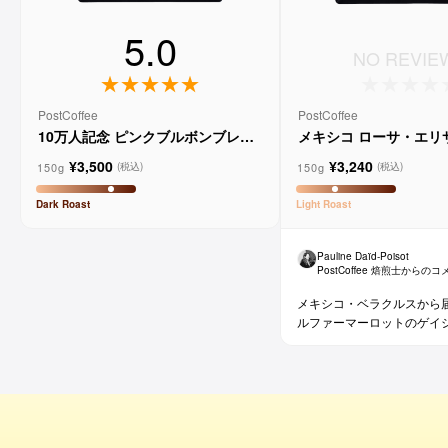
5.0
NO REVIE
PostCoffee
PostCoffee
10万人記念 ピンクブルボンブレン
メキシコ ローサ・エリ
ド
ウォッシュド
¥3,500
¥3,240
150g
150g
(税込)
(税込)
Dark
Roast
Light
Roast
Pauline Daïd-Poisot
PostCoffee 焙煎士からの
メキシコ・ベラクルスから
ルファーマーロットのゲイ