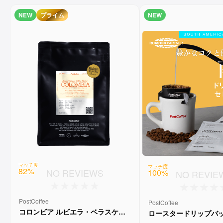
NEW
プライム
NEW
マッチ度
マッチ度
82
%
NO REVIEWS
100
%
NO REVIE
PostCoffee
PostCoffee
コロンビア ルビエラ・ベラスケス
ロースタードリップバッ
ゲイシャ ウォッシュド
レクション