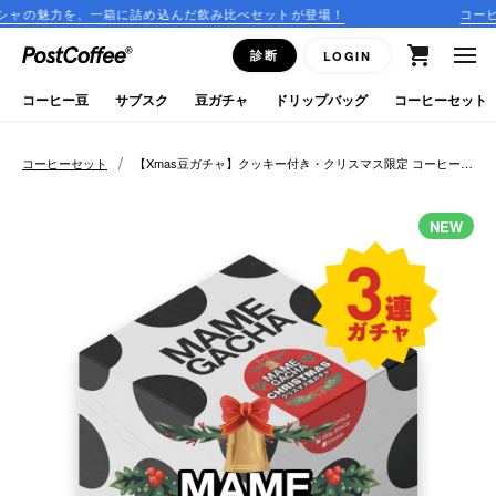
一箱に詰め込んだ飲み比べセットが登場！
コーヒーのサブスク
close
診断
LOGIN
ログイン
コーヒー豆
サブスク
豆ガチャ
ドリップバッグ
コーヒーセット
新規会員登録
/
コーヒーセット
【Xmas豆ガチャ】クッキー付き・クリスマス限定 コーヒー豆
3連ガチャ
コーヒーマップ
NEW
商品を探す
keyboard_arrow_right
コーヒー豆
豆ガチャ
ドリップバッグ