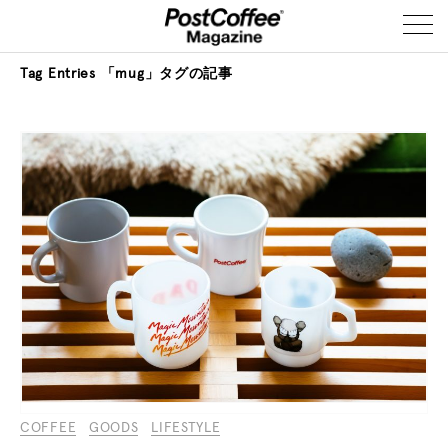
Tag Entries
「mug」タグの記事
COFFEE
GOODS
LIFESTYLE