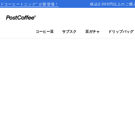
ック” が新登場！
税込2,000円以上のご購入で送料無料
close
ログイン
コーヒー豆
サブスク
豆ガチャ
ドリップバッグ
新規会員登録
コーヒーマップ
商品を探す
keyboard_arrow_right
コーヒー豆
豆ガチャ
ドリップバッグ