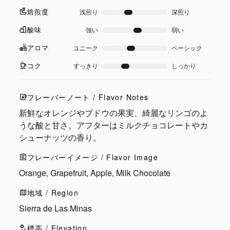
焙煎度
浅煎り
深煎り
酸味
強い
弱い
アロマ
ユニーク
ベーシック
コク
すっきり
しっかり
フレーバーノート / Flavor Notes
新鮮なオレンジやブドウの果実、綺麗なリンゴのよ
うな酸と甘さ。アフターはミルクチョコレートやカ
シューナッツの香り。
フレーバーイメージ / Flavor Image
Orange, Grapefruit, Apple, Milk Chocolate
地域 / Region
Sierra de Las Minas
標高 / Elevation