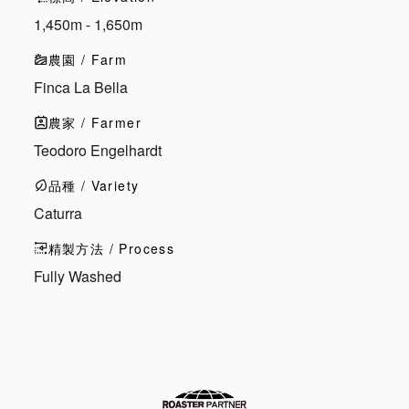
1,450m - 1,650m
農園 / Farm
Finca La Bella
農家 / Farmer
Teodoro Engelhardt
品種 / Variety
Caturra
精製方法 / Process
Fully Washed