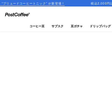
ヒートニック” が新登場！
税込2,000円以上のご購入で
close
ログイン
コーヒー豆
サブスク
豆ガチャ
ドリップバッグ
新規会員登録
コーヒーマップ
商品を探す
keyboard_arrow_right
コーヒー豆
豆ガチャ
ドリップバッグ