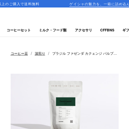
送料無料
ゲイシャの魅力を、一箱に詰め込んだ飲み比べセッ
コーヒーセット
ミルク・フード類
アクセサリ
CFFBNS
ギ
/
/
コーヒー豆
深煎り
ブラジル ファゼンダ カクェンジ パルプド
ナチュラル