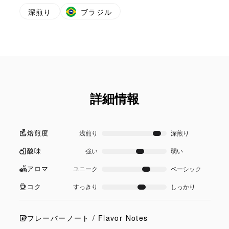
深煎り
ブラジル
詳細情報
焙煎度
浅煎り
深煎り
酸味
強い
弱い
アロマ
ユニーク
ベーシック
コク
すっきり
しっかり
フレーバーノート / Flavor Notes