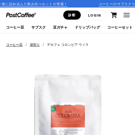
飲み比べセットが登場！
コーヒーのサブスクリプションはこち
close
診断
LOGIN
ログイン
コーヒー豆
サブスク
豆ガチャ
ドリップバッグ
コーヒーセット
新規会員登録
/
/
コーヒー豆
深煎り
デカフェ コロンビア ウィラ
コーヒーマップ
商品を探す
keyboard_arrow_right
コーヒー豆
豆ガチャ
ドリップバッグ