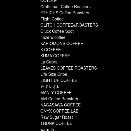
COYOTE
Craftsman Coffee Roasters
ETHICUS Coffee Roasters
Flight Coffee
GLITCH COFFEE&ROASTERS
Gluck Coffee Spot
hazeru coffee
KARIOMONS COFFEE
K COFFEE
KUMA COFFEE
La Cabra
LEAVES COFFEE ROASTERS
Life Size Cribe
LIGHT UP COFFEE
豆ポレポレ
MANLY COFFEE
Mel Coffee Roasters
NAGASAWA COFFEE
ONYX COFFEE LAB
Raw Sugar Roast
TRUNK COFFEE
warmth