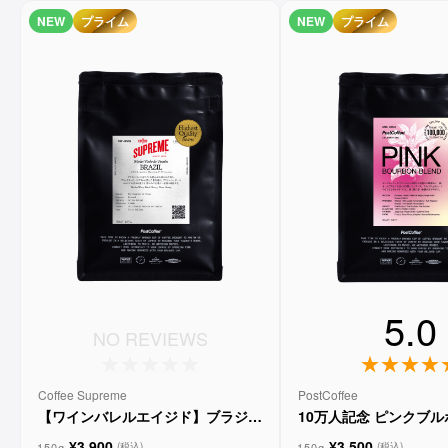
NEW
プライム
NEW
プライム
5.0
NO REVIEWS
Coffee Supreme
PostCoffee
【ワインバレルエイジド】ブラジル
10万人記念 ピンクブ
メルロー ヴィーニョ デ ヴィニーニ
ド
¥3,900
¥3,500
150g
150g
(税込)
(税込)