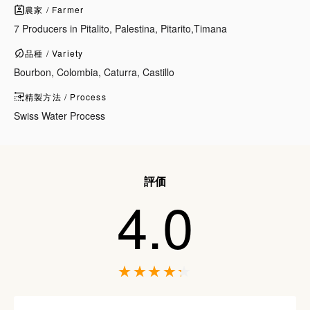
農家 / Farmer
7 Producers in Pitalito, Palestina, Pitarito,Timana
品種 / Variety
Bourbon, Colombia, Caturra, Castillo
精製方法 / Process
Swiss Water Process
評価
4.0