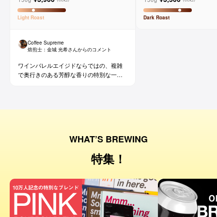
ョ
Light
Roast
Dark
Roast
Coffee Supreme
焙煎士：
金城 光希
さんからのコメント
ワインバレルエイジドならではの、複雑
で奥行きのある芳醇な香りの特別な一杯
です。コーヒー好きな方にはもちろん、
ワイン好きな方にも。
WHAT’S BREWING
特集！