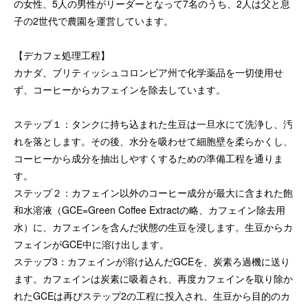
の女性、5人の男性がリーダーとなって7名のうち、2人は父と息
子の2世代で農園を運営しています。
【デカフェ処理工程】
カナダ、ブリティッシュコロンビア州で化学薬品を一切使用せ
ず、コーヒーからカフェインを除去しています。
ステップ１：タンクに持ち込まれた生豆は一旦水にて洗浄し、汚
れを落とします。その後、水分を吸わせて細胞壁を柔らかくし、
コーヒーから成分を抽出しやすくするための準備工程を通りま
す。
ステップ２：カフェイン以外のコーヒー成分が最大に含まれた飽
和水溶液（GCE=Green Coffee Extractの略、カフェイン除去用
水）に、カフェインを含んだ状態の生豆を浸します。生豆からカ
フェインがGCE中に溶け出します。
ステップ3：カフェインが溶け込んだGCEを、炭素ろ過機に送り
ます。カフェインは炭素に吸着され、再度カフェインを取り除か
れたGCEは再びステップ2の工程に投入され、生豆から目的のカ