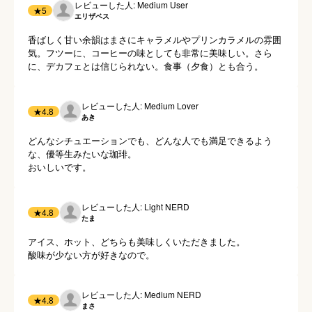
レビューした人: Medium User
★
5
エリザベス
香ばしく甘い余韻はまさにキャラメルやプリンカラメルの雰囲
気。フツーに、コーヒーの味としても非常に美味しい。さら
に、デカフェとは信じられない。食事（夕食）とも合う。
レビューした人: Medium Lover
★
4.8
あき
どんなシチュエーションでも、どんな人でも満足できるよう
な、優等生みたいな珈琲。

レビューした人: Light NERD
★
4.8
たま
アイス、ホット、どちらも美味しくいただきました。

酸味が少ない方が好きなので。
レビューした人: Medium NERD
★
4.8
まさ