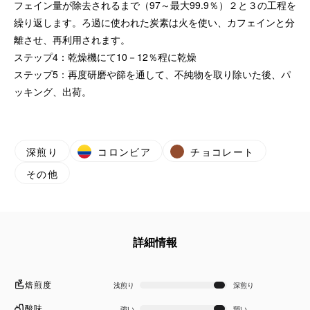
フェイン量が除去されるまで（97～最大99.9％）２と３の工程を
繰り返します。ろ過に使われた炭素は火を使い、カフェインと分
離させ、再利用されます。
ステップ4：乾燥機にて10－12％程に乾燥
ステップ5：再度研磨や篩を通して、不純物を取り除いた後、パ
ッキング、出荷。
深煎り
コロンビア
チョコレート
その他
詳細情報
焙煎度
浅煎り
深煎り
酸味
強い
弱い