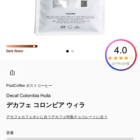
コーヒーセット
ミルク・フード類
アクセサリ
4.0
Dark
Roast
CFFBNS
201件の評価
ギフトセット
PostCoffee ポストコーヒー
リキッド
Decaf Colombia Huila
特集
デカフェ コロンビア ウィラ
デカフェ
カフェオレに合う
デカフェ特集
チョコレートに合う
卸販売
容量
コーヒーのサブスク