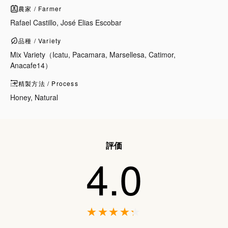
農家 / Farmer
Rafael Castillo, José Elias Escobar
品種 / Variety
Mix Variety（Icatu, Pacamara, Marsellesa, Catimor,
Anacafe14）
精製方法 / Process
Honey, Natural
評価
4.0