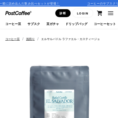
セットが登場！
コーヒーのサブスクリプションはこちら
close
診断
LOGIN
ログイン
コーヒー豆
サブスク
豆ガチャ
ドリップバッグ
コーヒーセット
新規会員登録
/
/
コーヒー豆
浅煎り
エルサルバドル ラファエル・カスティージョ
コーヒーマップ
商品を探す
keyboard_arrow_right
コーヒー豆
豆ガチャ
ドリップバッグ