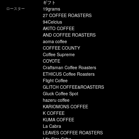
ギフト
ロースター
19grams
27 COFFEE ROASTERS
94Celcius
AKITO COFFEE
AND COFFEE ROASTERS
aoma coffee
COFFEE COUNTY
Coffee Supreme
COYOTE
Craftsman Coffee Roasters
ETHICUS Coffee Roasters
Flight Coffee
GLITCH COFFEE&ROASTERS
Gluck Coffee Spot
hazeru coffee
KARIOMONS COFFEE
K COFFEE
KUMA COFFEE
La Cabra
LEAVES COFFEE ROASTERS