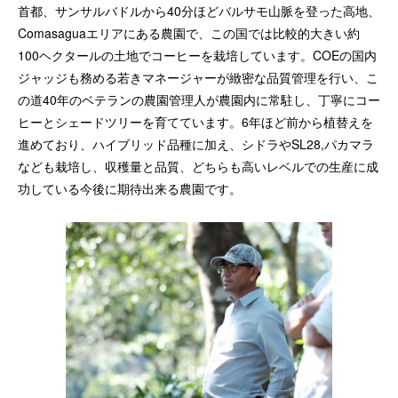
首都、サンサルバドルから40分ほどバルサモ山脈を登った高地、
Comasaguaエリアにある農園で、この国では比較的大きい約
100ヘクタールの土地でコーヒーを栽培しています。COEの国内
ジャッジも務める若きマネージャーが緻密な品質管理を行い、こ
の道40年のベテランの農園管理人が農園内に常駐し、丁寧にコー
ヒーとシェードツリーを育てています。6年ほど前から植替えを
進めており、ハイブリッド品種に加え、シドラやSL28,パカマラ
なども栽培し、収穫量と品質、どちらも高いレベルでの生産に成
功している今後に期待出来る農園です。