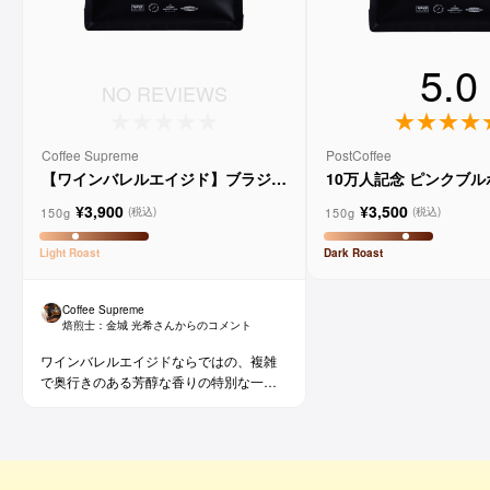
5.0
NO REVIEWS
Coffee Supreme
PostCoffee
【ワインバレルエイジド】ブラジル
10万人記念 ピンクブ
メルロー ヴィーニョ デ ヴィニーニ
ド
¥3,900
¥3,500
ョ
150g
150g
(税込)
(税込)
Light
Roast
Dark
Roast
Coffee Supreme
焙煎士：
金城 光希
さんからのコメント
ワインバレルエイジドならではの、複雑
で奥行きのある芳醇な香りの特別な一杯
です。コーヒー好きな方にはもちろん、
ワイン好きな方にも。