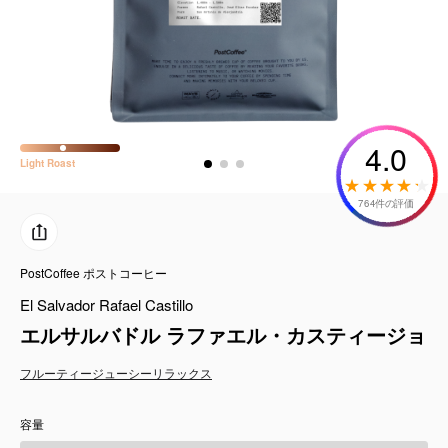
コーヒーセット
ミルク・フード類
アクセサリ
4.0
Light
Roast
CFFBNS
764件の評価
ギフトセット
PostCoffee ポストコーヒー
リキッド
El Salvador Rafael Castillo
特集
エルサルバドル ラファエル・カスティージョ
フルーティー
ジューシー
リラックス
卸販売
容量
コーヒーのサブスク