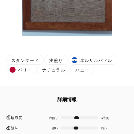
スタンダード
浅煎り
エルサルバドル
ベリー
ナチュラル
ハニー
詳細情報
焙煎度
浅煎り
深煎り
酸味
強い
弱い