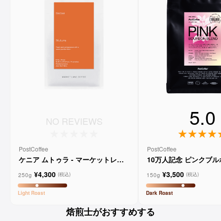
5.0
NO REVIEWS
PostCoffee
PostCoffee
ケニア ムトゥラ - マーケットレー
10万人記念 ピンクブ
ンコーヒー
ド
¥4,300
¥3,500
250g
150g
(税込)
(税込)
Light
Roast
Dark
Roast
焙煎士がおすすめする