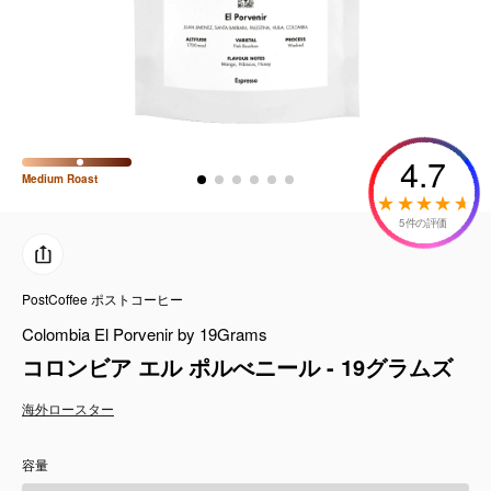
コーヒーセット
ミルク・フード類
アクセサリ
4.7
Medium
Roast
CFFBNS
5件の評価
ギフトセット
PostCoffee ポストコーヒー
リキッド
Colombia El Porvenir by 19Grams
特集
コロンビア エル ポルべニール - 19グラムズ
海外ロースター
卸販売
容量
コーヒーのサブスク