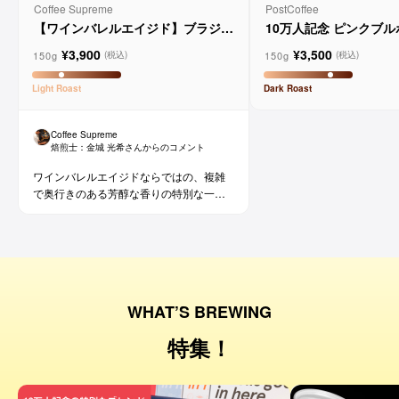
Coffee Supreme
PostCoffee
【ワインバレルエイジド】ブラジル
10万人記念 ピンクブ
メルロー ヴィーニョ デ ヴィニーニ
ド
¥3,900
¥3,500
ョ
150g
150g
(税込)
(税込)
Light
Roast
Dark
Roast
Coffee Supreme
焙煎士：
金城 光希
さんからのコメント
ワインバレルエイジドならではの、複雑
で奥行きのある芳醇な香りの特別な一杯
です。コーヒー好きな方にはもちろん、
ワイン好きな方にも。
WHAT’S BREWING
特集！