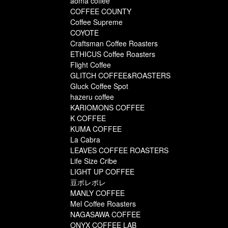
aoma coffee
COFFEE COUNTY
Coffee Supreme
COYOTE
Craftsman Coffee Roasters
ETHICUS Coffee Roasters
Flight Coffee
GLITCH COFFEE&ROASTERS
Gluck Coffee Spot
hazeru coffee
KARIOMONS COFFEE
K COFFEE
KUMA COFFEE
La Cabra
LEAVES COFFEE ROASTERS
Life Size Cribe
LIGHT UP COFFEE
豆ポレポレ
MANLY COFFEE
Mel Coffee Roasters
NAGASAWA COFFEE
ONYX COFFEE LAB