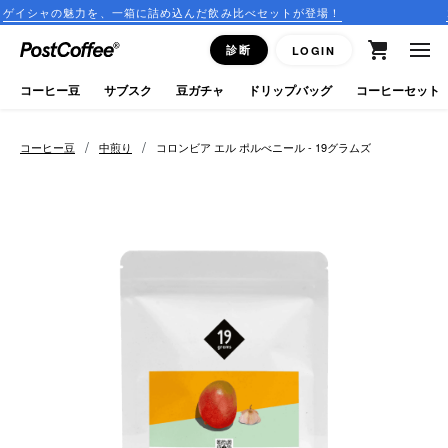
力を、一箱に詰め込んだ飲み比べセットが登場！
コーヒーのサ
close
診断
LOGIN
ログイン
コーヒー豆
サブスク
豆ガチャ
ドリップバッグ
コーヒーセット
新規会員登録
/
/
コーヒー豆
中煎り
コロンビア エル ポルべニール - 19グラムズ
コーヒーマップ
商品を探す
keyboard_arrow_right
コーヒー豆
豆ガチャ
ドリップバッグ