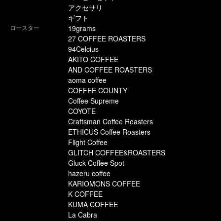
アクセサリ
ギフト
ロースター
19grams
27 COFFEE ROASTERS
94Celcius
AKITO COFFEE
AND COFFEE ROASTERS
aoma coffee
COFFEE COUNTY
Coffee Supreme
COYOTE
Craftsman Coffee Roasters
ETHICUS Coffee Roasters
Flight Coffee
GLITCH COFFEE&ROASTERS
Gluck Coffee Spot
hazeru coffee
KARIOMONS COFFEE
K COFFEE
KUMA COFFEE
La Cabra