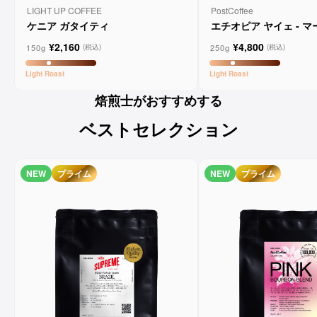
LIGHT UP COFFEE
PostCoffee
ケニア ガタイティ
エチオピア ヤイェ - 
ーンコーヒー
¥2,160
¥4,800
150g
250g
(税込)
(税込)
Light
Roast
Light
Roast
焙煎士がおすすめする
ベストセレクション
NEW
プライム
NEW
プライム