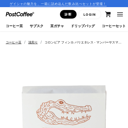
ャの魅力を、一箱に詰め込んだ飲み比べセットが登場！
コーヒー
close
診断
LOGIN
ログイン
コーヒー豆
サブスク
豆ガチャ
ドリップバッグ
コーヒーセット
新規会員登録
/
/
コーヒー豆
浅煎り
コロンビア フィンカ バリエタレス - マンバーサスマシ
ーン
コーヒーマップ
商品を探す
keyboard_arrow_right
コーヒー豆
豆ガチャ
ドリップバッグ