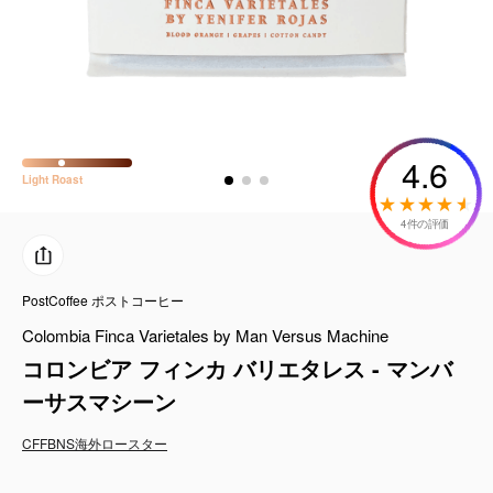
コーヒーセット
ミルク・フード類
アクセサリ
4.6
Light
Roast
CFFBNS
4件の評価
ギフトセット
PostCoffee ポストコーヒー
リキッド
Colombia Finca Varietales by Man Versus Machine
特集
コロンビア フィンカ バリエタレス - マンバ
ーサスマシーン
卸販売
CFFBNS
海外ロースター
コーヒーのサブスク