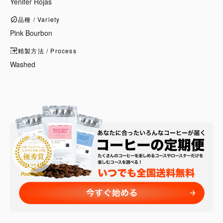
Yenifer Rojas
品種 / Variety
Pink Bourbon
精製方法 / Process
Washed