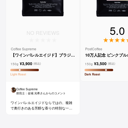
5.0
NO REVIEWS
Coffee Supreme
PostCoffee
【ワインバレルエイジド】ブラジル
10万人記念 ピンクブ
メルロー ヴィーニョ デ ヴィニーニ
ド
¥3,900
¥3,500
ョ
150g
150g
(税込)
(税込)
Light
Roast
Dark
Roast
Coffee Supreme
焙煎士：
金城 光希
さんからのコメント
ワインバレルエイジドならではの、複雑
で奥行きのある芳醇な香りの特別な一杯
です。コーヒー好きな方にはもちろん、
ワイン好きな方にも。