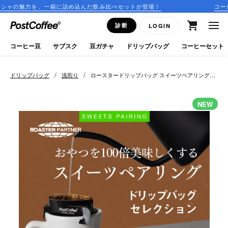
一箱に詰め込んだ飲み比べセットが登場！
コーヒーのサブスク
close
診断
LOGIN
ログイン
コーヒー豆
サブスク
豆ガチャ
ドリップバッグ
コーヒーセット
新規会員登録
/
/
ドリップバッグ
浅煎り
ロースタードリップバッグ スイーツペアリングセ
レクション
コーヒーマップ
NEW
商品を探す
keyboard_arrow_right
コーヒー豆
豆ガチャ
ドリップバッグ