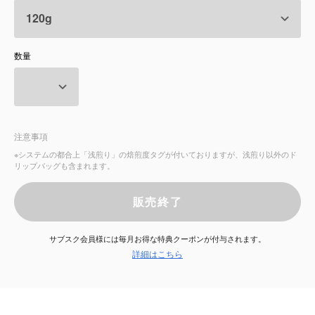
サービス
数量
お知らせ
よくある質問
注意事項
店舗情報
※システムの都合上「浅煎り」の焙煎度タグが付いておりますが、浅煎り以外のド
リップバッグも含まれます。
販売終了
サブスク会員様には毎月お得な特典クーポンが付与されます。
詳細はこちら