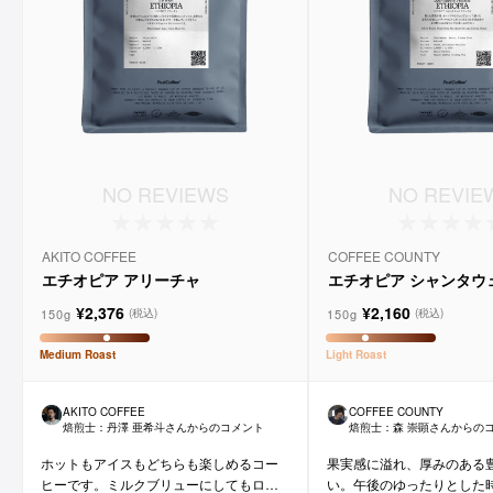
NO REVIEWS
NO REVIE
AKITO COFFEE
COFFEE COUNTY
エチオピア アリーチャ
エチオピア シャンタウ
ラル
¥2,376
¥2,160
150g
150g
(税込)
(税込)
Medium
Roast
Light
Roast
AKITO COFFEE
COFFEE COUNTY
焙煎士：
丹澤 亜希斗
さんからのコメント
焙煎士：
森 崇顕
さんからの
ホットもアイスもどちらも楽しめるコー
果実感に溢れ、厚みのある
ヒーです。ミルクブリューにしてもロイ
い。午後のゆったりとした