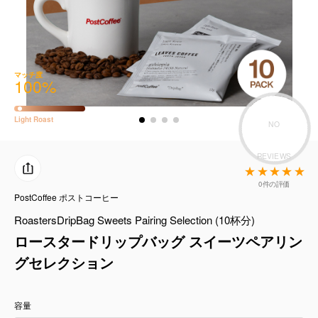
コーヒーセット
ミルク・フード類
マッチ度
100
%
アクセサリ
CFFBNS
Light
Roast
NO
REVIEWS
ギフトセット
0件の評価
リキッド
PostCoffee ポストコーヒー
RoastersDripBag Sweets Pairing Selection (10杯分)
特集
ロースタードリップバッグ スイーツペアリン
グセレクション
卸販売
容量
コーヒーのサブスク