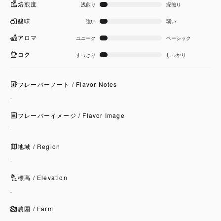
焙煎度
浅煎り
深煎り
酸味
強い
弱い
アロマ
ユニーク
ベーシック
コク
すっきり
しっかり
フレーバーノート / Flavor Notes
-
フレーバーイメージ / Flavor Image
-
地域 / Region
-
標高 / Elevation
-
農園 / Farm