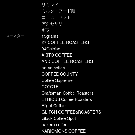
リキッド
ミルク・フード類
コーヒーセット
アクセサリ
ギフト
ロースター
19grams
27 COFFEE ROASTERS
94Celcius
AKITO COFFEE
AND COFFEE ROASTERS
aoma coffee
COFFEE COUNTY
Coffee Supreme
COYOTE
Craftsman Coffee Roasters
ETHICUS Coffee Roasters
Flight Coffee
GLITCH COFFEE&ROASTERS
Gluck Coffee Spot
hazeru coffee
KARIOMONS COFFEE