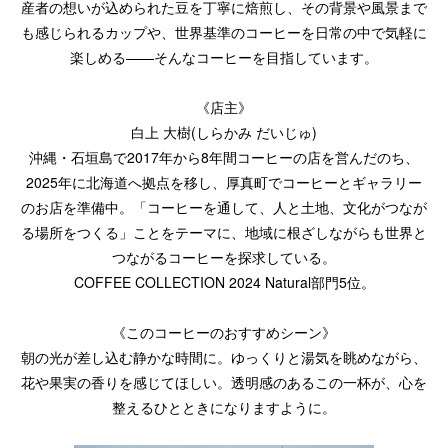
産者の想いが込められた豆を丁寧に焙煎し、その背景や風景まで
も感じられるカップや、世界基準のコーヒーを日常の中で気軽に
楽しめる——そんなコーヒーを目指しています。
《店主》
白上 大樹(しらかみ だいじゅ)
沖縄・石垣島で2017年から8年間コーヒーの店を営んだのち、
2025年に北海道へ拠点を移し、厚真町でコーヒーとギャラリー
のお店を準備中。「コーヒーを通して、人と土地、文化がつなが
る場所をつくる」ことをテーマに、地域に根ざしながらも世界と
つながるコーヒーを探求している。
COFFEE COLLECTION 2024 Natural部門5位。
《このコーヒーのおすすめシーン》
朝の光が差し込む静かな時間に。ゆっくりと湯気を眺めながら、
花や果実の香りを感じてほしい。透明感のあるこの一杯が、心を
整えるひとときになりますように。