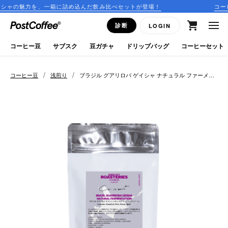
に詰め込んだ飲み比べセットが登場！
コーヒーのサブスクリプ
close
診断
LOGIN
ログイン
コーヒー豆
サブスク
豆ガチャ
ドリップバッグ
コーヒーセット
新規会員登録
/
/
コーヒー豆
浅煎り
ブラジル グアリロバ ゲイシャ ナチュラル ファーメン
テーション
コーヒーマップ
商品を探す
keyboard_arrow_right
コーヒー豆
豆ガチャ
ドリップバッグ