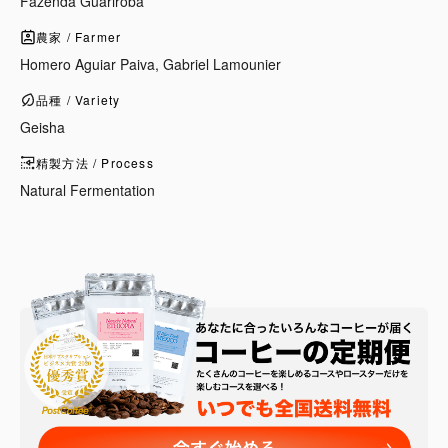
Fazenda Guariroba
農家 / Farmer
Homero Aguiar Paiva, Gabriel Lamounier
品種 / Variety
Geisha
精製方法 / Process
Natural Fermentation