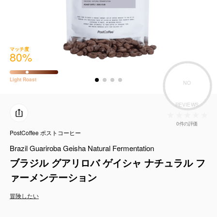
コーヒーセット
ミルク・フード類
マッチ度
80
%
アクセサリ
Light
Roast
CFFBNS
NO
REVIEWS
ギフトセット
0件の評価
PostCoffee ポストコーヒー
リキッド
Brazil Guariroba Geisha Natural Fermentation
特集
ブラジル グアリロバ ゲイシャ ナチュラル フ
ァーメンテーション
卸販売
冒険したい
コーヒーのサブスク