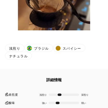
浅煎り
ブラジル
スパイシー
ナチュラル
詳細情報
焙煎度
浅煎り
深煎り
酸味
強い
弱い