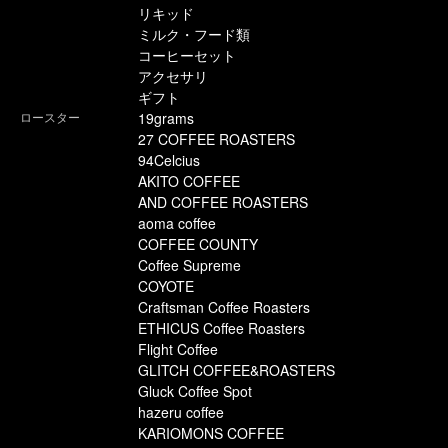
リキッド
ミルク・フード類
コーヒーセット
アクセサリ
ギフト
ロースター
19grams
27 COFFEE ROASTERS
94Celcius
AKITO COFFEE
AND COFFEE ROASTERS
aoma coffee
COFFEE COUNTY
Coffee Supreme
COYOTE
Craftsman Coffee Roasters
ETHICUS Coffee Roasters
Flight Coffee
GLITCH COFFEE&ROASTERS
Gluck Coffee Spot
hazeru coffee
KARIOMONS COFFEE