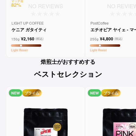
マッチ度
82
%
NO REVIEWS
NO REVIE
LIGHT UP COFFEE
PostCoffee
ケニア ガタイティ
エチオピア ヤイェ - 
ーンコーヒー
¥2,160
¥4,800
150g
250g
(税込)
(税込)
Light
Roast
Light
Roast
焙煎士がおすすめする
ベストセレクション
NEW
プライム
NEW
プライム