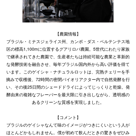
【農園情報】
ブラジル・ミナスジェライス州、カンポ・ダス・ベルテンテス地
区の標高1,100mに位置するグアリロバ農園。5世代にわたり家族
で継承されてきた農園で、生産者たちは持続可能な農業と革新的
な発酵技術を融合させ、毎年ブラジル国内外から高い評価を得て
います。このゲイシャ・ナチュラルロットは、完熟チェリーを手
摘みで収穫後、72時間の密閉バイオリアクター内で自然発酵を行
い、その後25日間のシェードドライによってじっくりと乾燥。発
酵由来の複雑なフレーバーを最大限に引き出しながら、透明感の
あるクリーンな質感を実現しました。
【コメント】
ブラジルのゲイシャなんて味のイメージがつきにくいという人が
ほとんどかもしれません。僕が初めて飲んだときの驚きをぜひみ