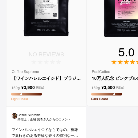
5.0
NO REVIEWS
Coffee Supreme
PostCoffee
【ワインバレルエイジド】ブラジル
10万人記念 ピンクブ
メルロー ヴィーニョ デ ヴィニーニ
ド
¥3,900
¥3,500
ョ
150g
150g
(税込)
(税込)
Light
Roast
Dark
Roast
Coffee Supreme
焙煎士：
金城 光希
さんからのコメント
ワインバレルエイジドならではの、複雑
で奥行きのある芳醇な香りの特別な一杯