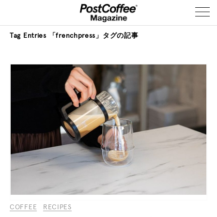
Tag Entries
「frenchpress」タグの記事
COFFEE
RECIPES