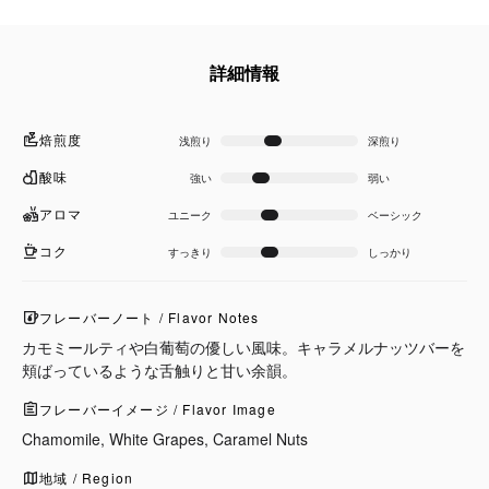
詳細情報
焙煎度
浅煎り
深煎り
酸味
強い
弱い
アロマ
ユニーク
ベーシック
コク
すっきり
しっかり
フレーバーノート / Flavor Notes
カモミールティや白葡萄の優しい風味。キャラメルナッツバーを
頬ばっているような舌触りと甘い余韻。
フレーバーイメージ / Flavor Image
Chamomile, White Grapes, Caramel Nuts
地域 / Region