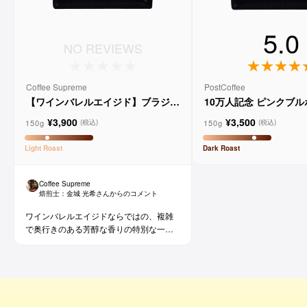
5.0
NO REVIEWS
Coffee Supreme
PostCoffee
【ワインバレルエイジド】ブラジル
10万人記念 ピンクブ
メルロー ヴィーニョ デ ヴィニーニ
ド
¥3,900
¥3,500
ョ
150g
150g
(税込)
(税込)
Light
Roast
Dark
Roast
Coffee Supreme
焙煎士：
金城 光希
さんからのコメント
ワインバレルエイジドならではの、複雑
で奥行きのある芳醇な香りの特別な一杯
です。コーヒー好きな方にはもちろん、
ワイン好きな方にも。