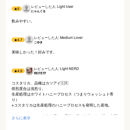
レビューした人: Light User
★
5
にゃんぐる
飲みやすい。
レビューした人: Medium Lover
★
4.7
こゆき
美味しかった！好みです。
レビューした人: Light NERD
★
4.6
REITETF
コスタリカ、品種はカツアイ🇨🇷

焙煎度合は浅煎り。

生産処理はホワイトハニープロセス（つまりウォッシュト寄
り）

※コスタリカは生産処理のハニープロセスを発明した産地。

カモミールティのような優しい風味と軽い口当たりど甘い余韻
さらに表示
のあるコーヒー☕️