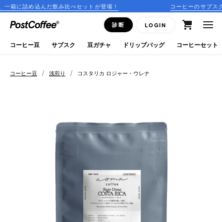
だ飲み比べセットが登場！
コーヒーのサブスクリプションはこち
close
診断
LOGIN
ログイン
コーヒー豆
サブスク
豆ガチャ
ドリップバッグ
コーヒーセット
新規会員登録
/
/
コーヒー豆
浅煎り
コスタリカ ロジャー・ウレナ
コーヒーマップ
商品を探す
keyboard_arrow_right
コーヒー豆
豆ガチャ
ドリップバッグ