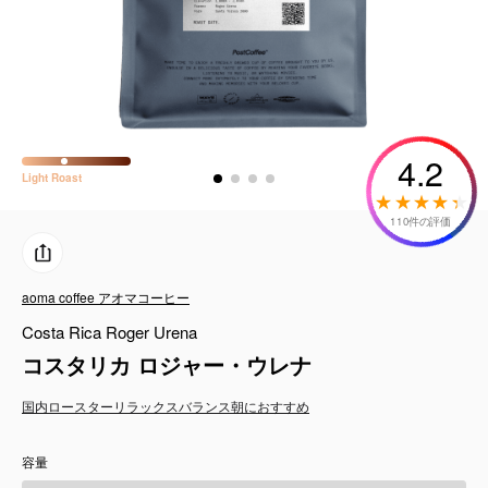
コーヒーセット
ミルク・フード類
アクセサリ
4.2
Light
Roast
CFFBNS
110件の評価
ギフトセット
aoma coffee アオマコーヒー
リキッド
Costa Rica Roger Urena
特集
コスタリカ ロジャー・ウレナ
国内ロースター
リラックス
バランス
朝におすすめ
卸販売
容量
コーヒーのサブスク