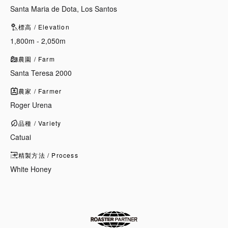
Santa Maria de Dota, Los Santos
標高 / Elevation
1,800m - 2,050m
農園 / Farm
Santa Teresa 2000
農家 / Farmer
Roger Urena
品種 / Variety
Catuai
精製方法 / Process
White Honey