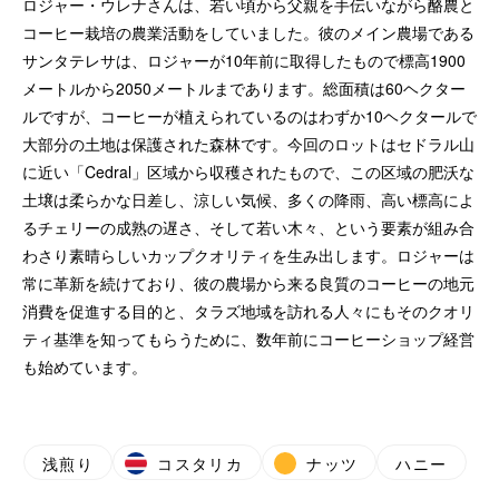
ロジャー・ウレナさんは、若い頃から父親を手伝いながら酪農と
コーヒー栽培の農業活動をしていました。彼のメイン農場である
サンタテレサは、ロジャーが10年前に取得したもので標高1900
メートルから2050メートルまであります。総面積は60ヘクター
ルですが、コーヒーが植えられているのはわずか10ヘクタールで
大部分の土地は保護された森林です。今回のロットはセドラル山
に近い「Cedral」区域から収穫されたもので、この区域の肥沃な
土壌は柔らかな日差し、涼しい気候、多くの降雨、高い標高によ
るチェリーの成熟の遅さ、そして若い木々、という要素が組み合
わさり素晴らしいカップクオリティを生み出します。ロジャーは
常に革新を続けており、彼の農場から来る良質のコーヒーの地元
消費を促進する目的と、タラズ地域を訪れる人々にもそのクオリ
ティ基準を知ってもらうために、数年前にコーヒーショップ経営
も始めています。
浅煎り
コスタリカ
ナッツ
ハニー