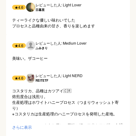
レビューした人: Light Lover
★
4.6
日暮里
ティーライクな優しい味わいでした

プロセスと品種由来の甘さ、香りを楽しめます
レビューした人: Medium Lover
★
4.6
ふみきり
美味い。ザコーヒー
レビューした人: Light NERD
★
4.6
REITETF
コスタリカ、品種はカツアイ🇨🇷

焙煎度合は浅煎り。

生産処理はホワイトハニープロセス（つまりウォッシュト寄
り）

※コスタリカは生産処理のハニープロセスを発明した産地。

カモミールティのような優しい風味と軽い口当たりど甘い余韻
さらに表示
のあるコーヒー☕️