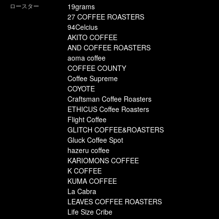
ロースター
19grams
27 COFFEE ROASTERS
94Celcius
AKITO COFFEE
AND COFFEE ROASTERS
aoma coffee
COFFEE COUNTY
Coffee Supreme
COYOTE
Craftsman Coffee Roasters
ETHICUS Coffee Roasters
Flight Coffee
GLITCH COFFEE&ROASTERS
Gluck Coffee Spot
hazeru coffee
KARIOMONS COFFEE
K COFFEE
KUMA COFFEE
La Cabra
LEAVES COFFEE ROASTERS
Life Size Cribe