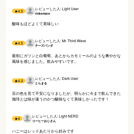
レビューした人: Light User
★
4.5
rinkentaro
酸味もほどよくて美味しい
レビューした人: Mr. Third Wave
★
4.5
チーズパンダ
最初にガツンと白葡萄、あとからカモミールのような爽やかな
風味を感じました。飲みやすいです。
レビューした人: Dark User
★
4.3
とらまる
豆の色を見て不安になりましたが、明らかに今まで飲んできた
珈琲とは味が違うのかつ酸味なくて美味しかったです！
レビューした人: Light NERD
★
4
コーヒーおじさん
ハニーはレッドあたりから好みです