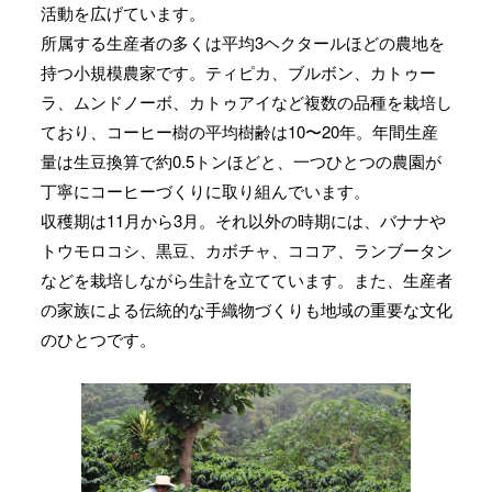
活動を広げています。
所属する生産者の多くは平均3ヘクタールほどの農地を
持つ小規模農家です。ティピカ、ブルボン、カトゥー
ラ、ムンドノーボ、カトゥアイなど複数の品種を栽培し
ており、コーヒー樹の平均樹齢は10〜20年。年間生産
量は生豆換算で約0.5トンほどと、一つひとつの農園が
丁寧にコーヒーづくりに取り組んでいます。
収穫期は11月から3月。それ以外の時期には、バナナや
トウモロコシ、黒豆、カボチャ、ココア、ランブータン
などを栽培しながら生計を立てています。また、生産者
の家族による伝統的な手織物づくりも地域の重要な文化
のひとつです。