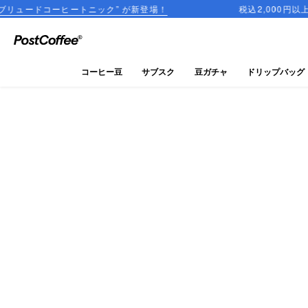
ヒートニック” が新登場！
税込2,000円以上のご購入で送
close
ログイン
コーヒー豆
サブスク
豆ガチャ
ドリップバッグ
新規会員登録
コーヒーマップ
商品を探す
keyboard_arrow_right
コーヒー豆
豆ガチャ
ドリップバッグ