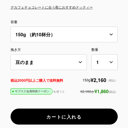
デカフェ
チョコレートに合う
夜におすすめ
ナッティー
容量
挽き方
数量
¥2,160
150g
税込2000円以上ご購入で送料無料
（税込）
¥1,860
¥2,160
が
を使うと
(税込)
サブスク会員特典クーポン
カートに入れる