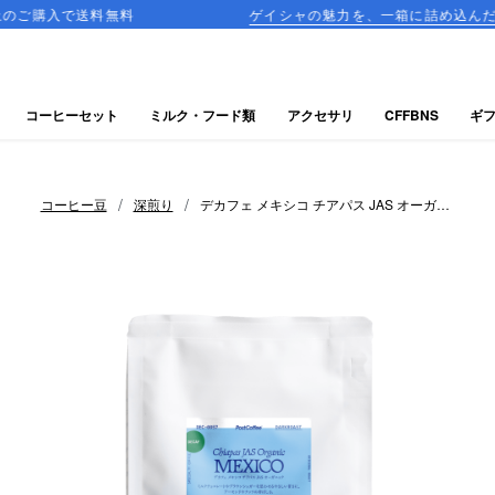
料無料
ゲイシャの魅力を、一箱に詰め込んだ飲み比べセッ
コーヒーセット
ミルク・フード類
アクセサリ
CFFBNS
ギ
/
/
コーヒー豆
深煎り
デカフェ メキシコ チアパス JAS オーガニ
ック