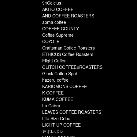
94Celcius
AKITO COFFEE
AND COFFEE ROASTERS
aoma coffee
COFFEE COUNTY
Coffee Supreme
COYOTE
Craftsman Coffee Roasters
ETHICUS Coffee Roasters
Flight Coffee
GLITCH COFFEE&ROASTERS
Gluck Coffee Spot
hazeru coffee
KARIOMONS COFFEE
K COFFEE
KUMA COFFEE
La Cabra
LEAVES COFFEE ROASTERS
Life Size Cribe
LIGHT UP COFFEE
豆ポレポレ