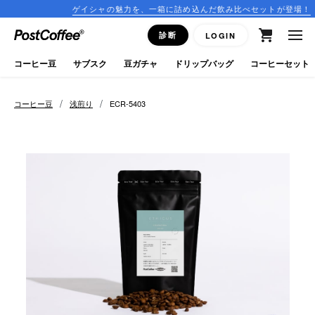
ゲイシャの魅力を、一箱に詰め込んだ飲み比べセットが登場！
close
診断
LOGIN
ログイン
コーヒー豆
サブスク
豆ガチャ
ドリップバッグ
コーヒーセット
新規会員登録
/
/
コーヒー豆
浅煎り
ECR-5403
コーヒーマップ
商品を探す
keyboard_arrow_right
コーヒー豆
豆ガチャ
ドリップバッグ