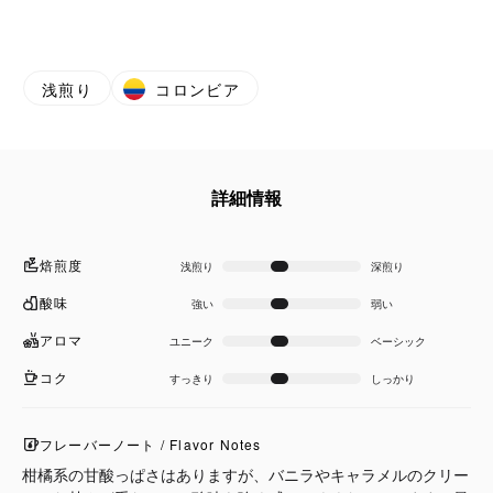
浅煎り
コロンビア
詳細情報
焙煎度
浅煎り
深煎り
酸味
強い
弱い
アロマ
ユニーク
ベーシック
コク
すっきり
しっかり
フレーバーノート / Flavor Notes
柑橘系の甘酸っぱさはありますが、バニラやキャラメルのクリー