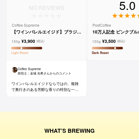
5.0
NO REVIEWS
Coffee Supreme
PostCoffee
【ワインバレルエイジド】ブラジル
10万人記念 ピンクブ
メルロー ヴィーニョ デ ヴィニーニ
ド
¥3,900
¥3,500
ョ
150g
150g
(税込)
(税込)
Light
Roast
Dark
Roast
Coffee Supreme
焙煎士：
金城 光希
さんからのコメント
ワインバレルエイジドならではの、複雑
で奥行きのある芳醇な香りの特別な一杯
です。コーヒー好きな方にはもちろん、
ワイン好きな方にも。
WHAT’S BREWING