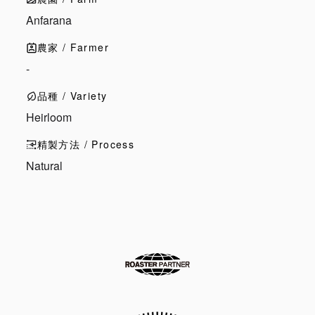
Anfarana
農家 / Farmer
-
品種 / Variety
Heirloom
精製方法 / Process
Natural