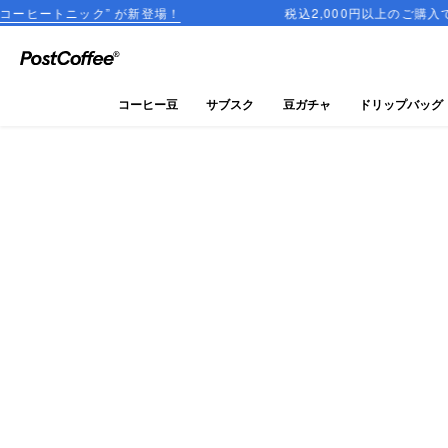
ク” が新登場！
税込2,000円以上のご購入で送料無料
close
ログイン
コーヒー豆
サブスク
豆ガチャ
ドリップバッグ
新規会員登録
コーヒーマップ
商品を探す
keyboard_arrow_right
コーヒー豆
豆ガチャ
ドリップバッグ