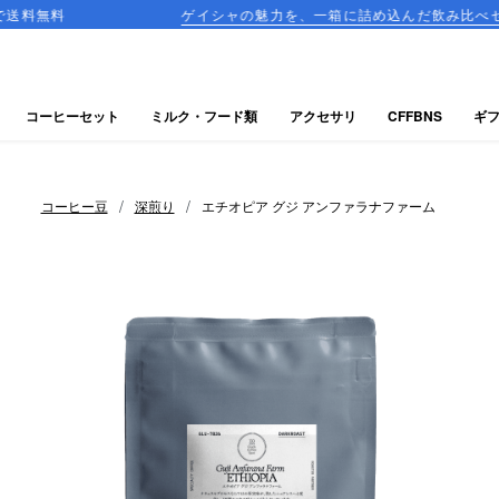
ゲイシャの魅力を、一箱に詰め込んだ飲み比べセットが登場！
コーヒーセット
ミルク・フード類
アクセサリ
CFFBNS
ギ
/
/
コーヒー豆
深煎り
エチオピア グジ アンファラナファーム