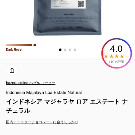
コーヒーセット
ミルク・フード類
アクセサリ
4.0
Dark
Roast
CFFBNS
18件の評価
ギフトセット
hazeru coffee ハゼル コーヒー
リキッド
Indonesia Majalaya Loa Estate Natural
特集
インドネシア マジャラヤ ロア エステート ナ
チュラル
卸販売
国内ロースター
チョコレートに合う
しっかり
コーヒーのサブスク