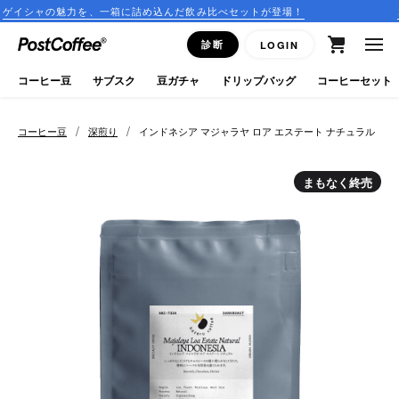
力を、一箱に詰め込んだ飲み比べセットが登場！
コーヒーのサブ
close
診断
LOGIN
ログイン
コーヒー豆
サブスク
豆ガチャ
ドリップバッグ
コーヒーセット
新規会員登録
/
/
コーヒー豆
深煎り
インドネシア マジャラヤ ロア エステート ナチュラル
コーヒーマップ
まもなく終売
商品を探す
keyboard_arrow_right
コーヒー豆
豆ガチャ
ドリップバッグ