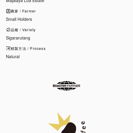
Majalaya Loa Estate
農家 / Farmer
Small Holders
品種 / Variety
Sigararutang
精製方法 / Process
Natural