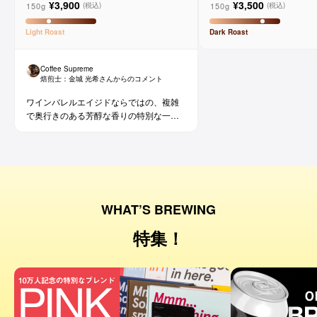
¥3,900
¥3,500
ョ
150g
150g
(税込)
(税込)
Light
Roast
Dark
Roast
Coffee Supreme
焙煎士：
金城 光希
さんからのコメント
ワインバレルエイジドならではの、複雑
で奥行きのある芳醇な香りの特別な一杯
です。コーヒー好きな方にはもちろん、
ワイン好きな方にも。
WHAT’S BREWING
特集！