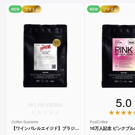
NEW
プライム
NEW
プライム
5.0
NO REVIEWS
Coffee Supreme
PostCoffee
【ワインバレルエイジド】ブラジル
10万人記念 ピンクブ
メルロー ヴィーニョ デ ヴィニーニ
ド