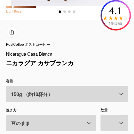
コーヒーセット
4.1
Light
Roast
ミルク・フード類
7件の評価
アクセサリ
PostCoffee ポストコーヒー
CFFBNS
Nicaragua Casa Blanca
ニカラグア カサブランカ
ギフトセット
容量
リキッド
特集
挽き方
数量
卸販売
コーヒーのサブスク