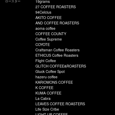
ロースター
19grams
27 COFFEE ROASTERS
94Celcius
AKITO COFFEE
AND COFFEE ROASTERS
aoma coffee
COFFEE COUNTY
Coffee Supreme
COYOTE
Craftsman Coffee Roasters
ETHICUS Coffee Roasters
Flight Coffee
GLITCH COFFEE&ROASTERS
Gluck Coffee Spot
hazeru coffee
KARIOMONS COFFEE
K COFFEE
KUMA COFFEE
La Cabra
LEAVES COFFEE ROASTERS
Life Size Cribe
LIGHT UP COFFEE