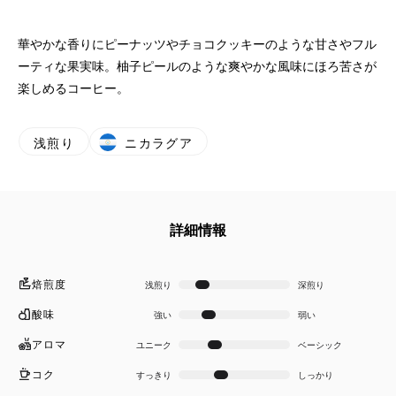
華やかな香りにピーナッツやチョコクッキーのような甘さやフル
ーティな果実味。柚子ピールのような爽やかな風味にほろ苦さが
楽しめるコーヒー。
浅煎り
ニカラグア
詳細情報
焙煎度
浅煎り
深煎り
酸味
強い
弱い
アロマ
ユニーク
ベーシック
コク
すっきり
しっかり