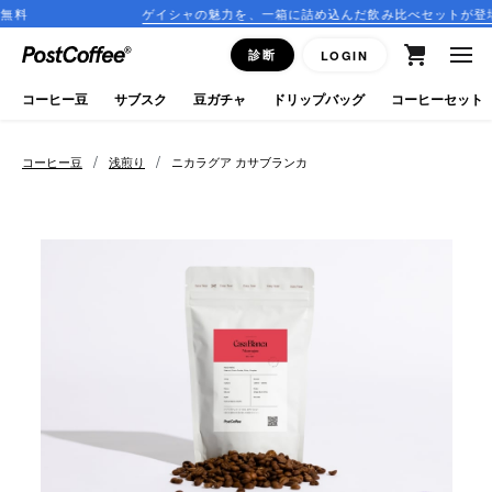
ゲイシャの魅力を、一箱に詰め込んだ飲み比べセットが登場！
close
診断
LOGIN
ログイン
コーヒー豆
サブスク
豆ガチャ
ドリップバッグ
コーヒーセット
新規会員登録
/
/
コーヒー豆
浅煎り
ニカラグア カサブランカ
コーヒーマップ
商品を探す
keyboard_arrow_right
コーヒー豆
豆ガチャ
ドリップバッグ