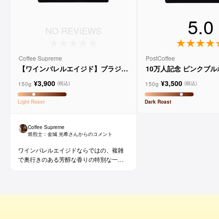
5.0
NO REVIEWS
Coffee Supreme
PostCoffee
【ワインバレルエイジド】ブラジル
10万人記念 ピンクブ
メルロー ヴィーニョ デ ヴィニーニ
ド
¥3,900
¥3,500
ョ
150g
150g
(税込)
(税込)
Light
Roast
Dark
Roast
Coffee Supreme
焙煎士：
金城 光希
さんからのコメント
ワインバレルエイジドならではの、複雑
で奥行きのある芳醇な香りの特別な一杯
です。コーヒー好きな方にはもちろん、
ワイン好きな方にも。