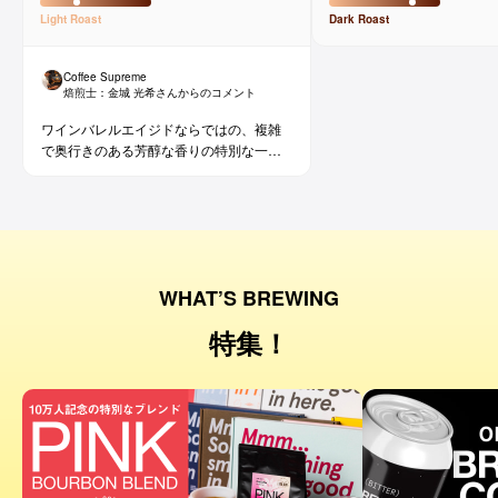
Light
Roast
Dark
Roast
Coffee Supreme
焙煎士：
金城 光希
さんからのコメント
ワインバレルエイジドならではの、複雑
で奥行きのある芳醇な香りの特別な一杯
です。コーヒー好きな方にはもちろん、
ワイン好きな方にも。
WHAT’S BREWING
特集！