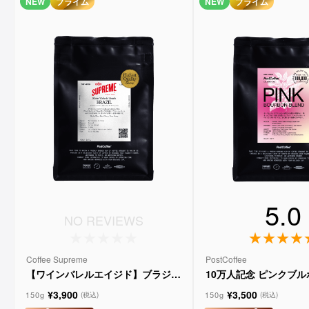
NEW
プライム
NEW
プライム
5.0
NO REVIEWS
Coffee Supreme
PostCoffee
【ワインバレルエイジド】ブラジル
10万人記念 ピンクブ
メルロー ヴィーニョ デ ヴィニーニ
ド
¥3,900
¥3,500
ョ
150g
150g
(税込)
(税込)