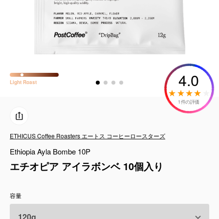
コーヒーセット
ミルク・フード類
アクセサリ
4.0
CFFBNS
Light
Roast
1件の評価
ギフトセット
リキッド
ETHICUS Coffee Roasters エートス コーヒーロースターズ
Ethiopia Ayla Bombe 10P
特集
エチオピア アイラボンベ 10個入り
卸販売
容量
コーヒーのサブスク