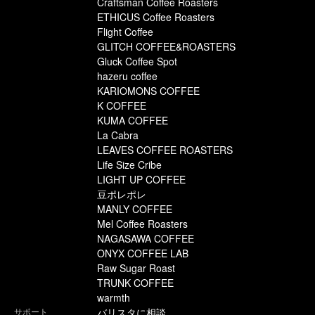
Craftsman Coffee Roasters
ETHICUS Coffee Roasters
Flight Coffee
GLITCH COFFEE&ROASTERS
Gluck Coffee Spot
hazeru coffee
KARIOMONS COFFEE
K COFFEE
KUMA COFFEE
La Cabra
LEAVES COFFEE ROASTERS
Life Size Cribe
LIGHT UP COFFEE
豆ポレポレ
MANLY COFFEE
Mel Coffee Roasters
NAGASAWA COFFEE
ONYX COFFEE LAB
Raw Sugar Roast
TRUNK COFFEE
warmth
サポート
バリスタに相談