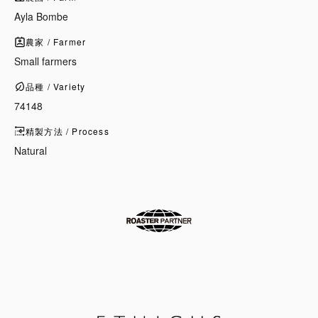
Ayla Bombe
農家 / Farmer
Small farmers
品種 / Variety
74148
精製方法 / Process
Natural