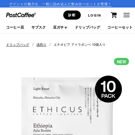
ャの魅力を、一箱に詰め込んだ飲み比べセットが登場！
コーヒー
close
診断
LOGIN
ログイン
コーヒー豆
サブスク
豆ガチャ
ドリップバッグ
コーヒーセット
新規会員登録
/
/
ドリップバッグ
浅煎り
エチオピア アイラボンベ 10個入り
コーヒーマップ
NEW
商品を探す
keyboard_arrow_right
コーヒー豆
豆ガチャ
ドリップバッグ