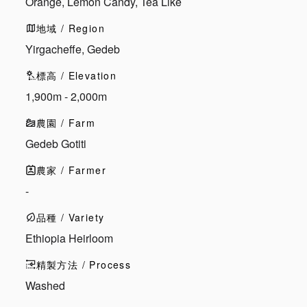
Orange, Lemon Candy, Tea Like
地域 / Region
Yirgacheffe, Gedeb
標高 / Elevation
1,900m - 2,000m
農園 / Farm
Gedeb Gotiti
農家 / Farmer
-
品種 / Variety
Ethiopia Heirloom
精製方法 / Process
Washed