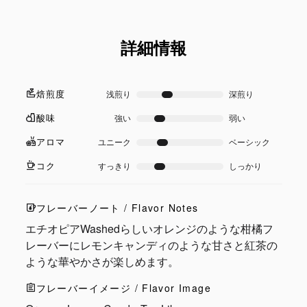
詳細情報
焙煎度
浅煎り
深煎り
酸味
強い
弱い
アロマ
ユニーク
ベーシック
コク
すっきり
しっかり
フレーバーノート / Flavor Notes
エチオピアWashedらしいオレンジのような柑橘フ
レーバーにレモンキャンディのような甘さと紅茶の
ような華やかさが楽しめます。
フレーバーイメージ / Flavor Image