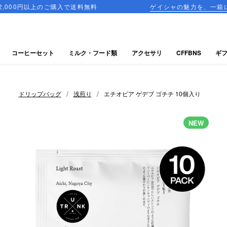
上のご購入で送料無料
ゲイシャの魅力を、一箱に詰め込んだ飲
コーヒーセット
ミルク・フード類
アクセサリ
CFFBNS
ギ
/
/
ドリップバッグ
浅煎り
エチオピア ゲデブ ゴチチ 10個入り
NEW