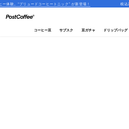
リュードコーヒートニック” が新登場！
税込2,000円以
close
ログイン
コーヒー豆
サブスク
豆ガチャ
ドリップバッグ
新規会員登録
コーヒーマップ
商品を探す
keyboard_arrow_right
コーヒー豆
豆ガチャ
ドリップバッグ