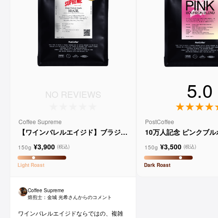
5.0
NO REVIEWS
Coffee Supreme
PostCoffee
【ワインバレルエイジド】ブラジル
10万人記念 ピンクブ
メルロー ヴィーニョ デ ヴィニーニ
ド
¥3,900
¥3,500
ョ
150g
150g
(税込)
(税込)
Light
Roast
Dark
Roast
Coffee Supreme
焙煎士：
金城 光希
さんからのコメント
ワインバレルエイジドならではの、複雑