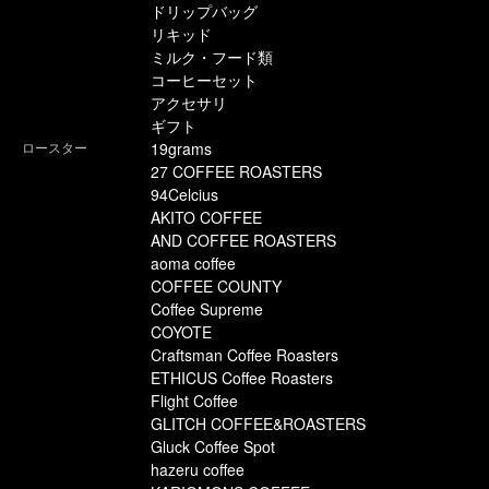
ドリップバッグ
リキッド
ミルク・フード類
コーヒーセット
アクセサリ
ギフト
ロースター
19grams
27 COFFEE ROASTERS
94Celcius
AKITO COFFEE
AND COFFEE ROASTERS
aoma coffee
COFFEE COUNTY
Coffee Supreme
COYOTE
Craftsman Coffee Roasters
ETHICUS Coffee Roasters
Flight Coffee
GLITCH COFFEE&ROASTERS
Gluck Coffee Spot
hazeru coffee