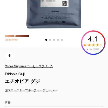
コーヒーセット
ミルク・フード類
アクセサリ
4.1
Light
Roast
CFFBNS
41件の評価
ギフトセット
Coffee Supreme コーヒースプリーム
リキッド
Ethiopia Guji
特集
エチオピア グジ
国内ロースター
フルーティー
ジューシー
卸販売
容量
コーヒーのサブスク