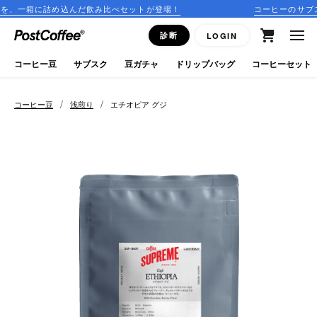
だ飲み比べセットが登場！
コーヒーのサブスクリプションはこち
close
診断
LOGIN
ログイン
コーヒー豆
サブスク
豆ガチャ
ドリップバッグ
コーヒーセット
新規会員登録
/
/
コーヒー豆
浅煎り
エチオピア グジ
コーヒーマップ
商品を探す
keyboard_arrow_right
コーヒー豆
豆ガチャ
ドリップバッグ