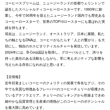
コーヒースプリームは、ニュージーランドの首都ウェリントンで
誕生したスペシャルティコーヒーロースターです。1993年に創
業し、今年で30周年を迎えたニュージーランド国内でも歴史ある
コーヒーロースターで、世界のTOP10ロースターにも選ばれた実
績を持ちます。
現在は、ニュージーランド、オーストラリア、日本に展開。私た
ちの軸となるDNAは、コーヒーがもたらす「人との繋がり」を大
切にし、独自のホスピタリティカルチャーを発信しています。
2024年には、B-Corp認証を取得し、グローバルとして、誇りを
持った責任のある活動をしながら、常に考えポジティブな影響を
与えられる存在になれればと思います。
【豆情報】
近年目覚ましいコーヒーのクォリティの発展で有名なグジ。その
中でも良質な特徴あるフレーバーのコーヒーチェリーが収穫され
ているアナソラエリア。チェリーのピッキングから乾燥まできめ
細やかな品質管理と生産者の情熱がこのコーヒーのポテンシャル
を最大限に高めています。