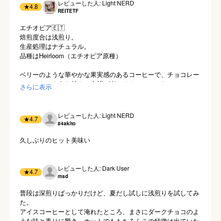
レビューした人: Light NERD
★
4.8
REITETF
エチオピア🇪🇹

焙煎度合は浅煎り。

生産処理はナチュラル。

品種はHeirloom（エチオピア原種）

ベリーのような華やかな果実感のあるコーヒーで、チョコレー
トケーキのような甘さの余韻が楽しめるコーヒー☕️

さらに表示
ご馳走様でした！

レビューした人: Light NERD
★
4.7
84akito
久しぶりのヒット美味い
レビューした人: Dark User
★
4.7
msd
普段は深煎りばっかりだけど、夏だし試しに浅煎りを試してみ
た。

アイスコーヒーとして淹れたところ、まさにダークチョコのよ
うな味と香りに驚き。ホットでももちろんこの特徴は出ていた