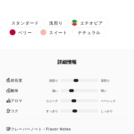
スタンダード
浅煎り
エチオピア
ベリー
スイート
ナチュラル
詳細情報
焙煎度
浅煎り
深煎り
酸味
強い
弱い
アロマ
ユニーク
ベーシック
コク
すっきり
しっかり
フレーバーノート / Flavor Notes