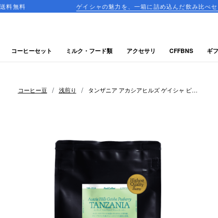
ゲイシャの魅力を、一箱に詰め込んだ飲み比べセットが登場！
コーヒーセット
ミルク・フード類
アクセサリ
CFFBNS
ギ
/
/
コーヒー豆
浅煎り
タンザニア アカシアヒルズ ゲイシャ ピー
ベリー