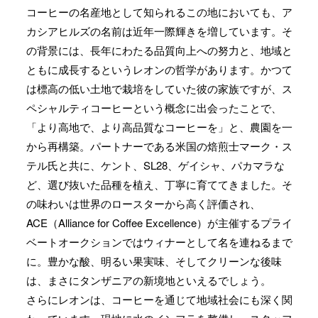
コーヒーの名産地として知られるこの地においても、ア
カシアヒルズの名前は近年一際輝きを増しています。そ
の背景には、長年にわたる品質向上への努力と、地域と
ともに成長するというレオンの哲学があります。かつて
は標高の低い土地で栽培をしていた彼の家族ですが、ス
ペシャルティコーヒーという概念に出会ったことで、
「より高地で、より高品質なコーヒーを」と、農園を一
から再構築。パートナーである米国の焙煎士マーク・ス
テル氏と共に、ケント、SL28、ゲイシャ、パカマラな
ど、選び抜いた品種を植え、丁寧に育ててきました。そ
の味わいは世界のロースターから高く評価され、
ACE（Alliance for Coffee Excellence）が主催するプライ
ベートオークションではウィナーとして名を連ねるまで
に。豊かな酸、明るい果実味、そしてクリーンな後味
は、まさにタンザニアの新境地といえるでしょう。
さらにレオンは、コーヒーを通じて地域社会にも深く関