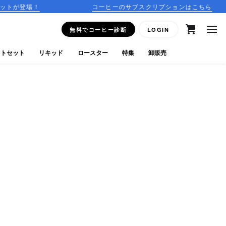
コーヒーのサブスクリプションはこちら
1
無料でコーヒー診断
LOGIN
フトセット
リキッド
ロースター
特集
卸販売