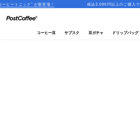
” が新登場！
税込2,000円以上のご購入で送料無料
close
ログイン
コーヒー豆
サブスク
豆ガチャ
ドリップバッグ
新規会員登録
コーヒーマップ
商品を探す
keyboard_arrow_right
コーヒー豆
豆ガチャ
ドリップバッグ