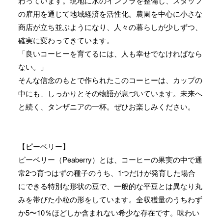
わっています。現地に水のインフラを整備し、スタッフ
の雇用を通じて地域経済を活性化。農園を中心に小さな
商店が立ち並ぶようになり、人々の暮らしが少しずつ、
確実に変わってきています。
「良いコーヒーを育てるには、人も幸せでなければなら
ない。」
そんな信念のもとで作られたこのコーヒーは、カップの
中にも、しっかりとその物語が息づいています。未来へ
と続く、タンザニアの一杯。ぜひお楽しみください。
【ピーベリー】
ピーベリー（Peaberry）とは、コーヒーの果実の中で通
常2つ育つはずの種子のうち、1つだけが発育した場合
にできる特別な形状の豆で、一般的な平豆とは異なり丸
みを帯びた小粒の形をしています。全収穫量のうちわず
か5〜10％ほどしか含まれない希少な存在です。味わい