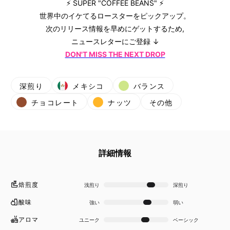
⚡ SUPER "COFFEE BEANS" ⚡
世界中のイケてるロースターをピックアップ。
次のリリース情報を早めにゲットするため,
ニュースレターにご登録 ↓
DON'T MISS THE NEXT DROP
深煎り
メキシコ
バランス
チョコレート
ナッツ
その他
詳細情報
焙煎度
浅煎り
深煎り
酸味
強い
弱い
アロマ
ユニーク
ベーシック