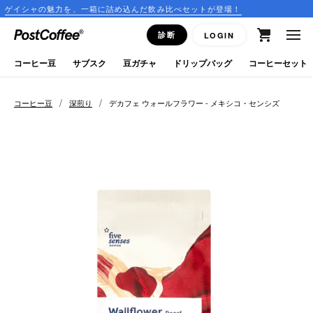
魅力を、一箱に詰め込んだ飲み比べセットが登場！
コーヒーのサ
close
診断
LOGIN
ログイン
コーヒー豆
サブスク
豆ガチャ
ドリップバッグ
コーヒーセット
新規会員登録
/
/
コーヒー豆
深煎り
デカフェ ウォールフラワー - メキシコ・センシズ
コーヒーマップ
商品を探す
keyboard_arrow_right
コーヒー豆
豆ガチャ
ドリップバッグ