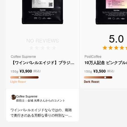
5.0
NO REVIEWS
Coffee Supreme
PostCoffee
【ワインバレルエイジド】ブラジル
10万人記念 ピンクブ
メルロー ヴィーニョ デ ヴィニーニ
ド
¥3,900
¥3,500
ョ
150g
150g
(税込)
(税込)
Light
Roast
Dark
Roast
Coffee Supreme
焙煎士：
金城 光希
さんからのコメント
ワインバレルエイジドならではの、複雑
で奥行きのある芳醇な香りの特別な一杯
です。コーヒー好きな方にはもちろん、
ワイン好きな方にも。