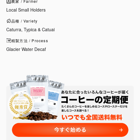
農家 / Farmer
Local Small Holders
品種 / Variety
Caturra, Typica & Catuai
精製方法 / Process
Glacier Water Decaf