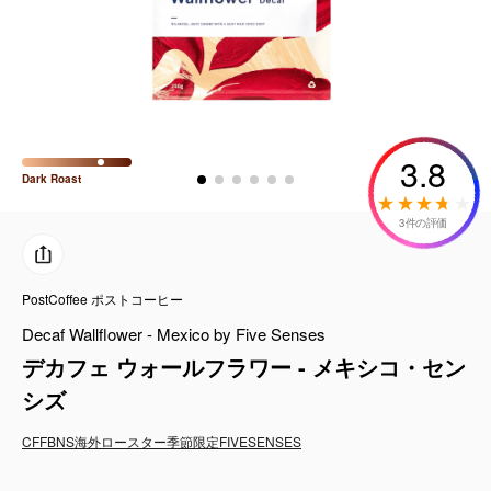
コーヒーセット
ミルク・フード類
アクセサリ
3.8
Dark
Roast
CFFBNS
3件の評価
ギフトセット
PostCoffee ポストコーヒー
リキッド
Decaf Wallflower - Mexico by Five Senses
特集
デカフェ ウォールフラワー - メキシコ・セン
シズ
卸販売
CFFBNS
海外ロースター
季節限定
FIVESENSES
コーヒーのサブスク