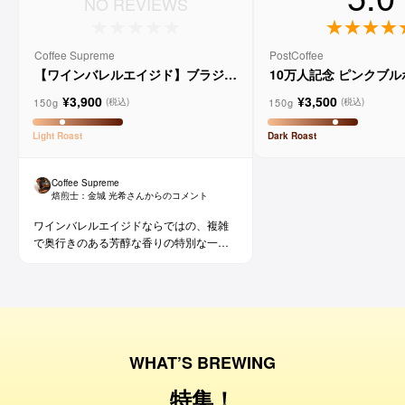
NO REVIEWS
Coffee Supreme
PostCoffee
【ワインバレルエイジド】ブラジル
10万人記念 ピンクブ
メルロー ヴィーニョ デ ヴィニーニ
ド
¥3,900
¥3,500
ョ
150g
150g
(税込)
(税込)
Light
Roast
Dark
Roast
Coffee Supreme
焙煎士：
金城 光希
さんからのコメント
ワインバレルエイジドならではの、複雑
で奥行きのある芳醇な香りの特別な一杯
です。コーヒー好きな方にはもちろん、
ワイン好きな方にも。
WHAT’S BREWING
特集！