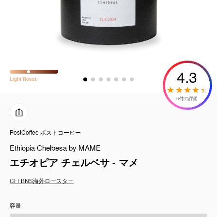
コーヒーセット
ミルク・フード類
アクセサリ
4.3
Light
Roast
CFFBNS
6件の評価
ギフトセット
PostCoffee ポストコーヒー
リキッド
Ethiopia Chelbesa by MAME
特集
エチオピア チェルベサ - マメ
CFFBNS
海外ロースター
卸販売
容量
コーヒーのサブスク