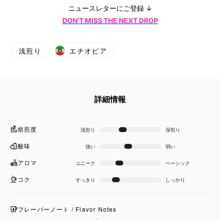
ニュースレターにご登録 ↓
DON'T MISS THE NEXT DROP
浅煎り
エチオピア
詳細情報
焙煎度
浅煎り
深煎り
酸味
強い
弱い
アロマ
ユニーク
ベーシック
コク
すっきり
しっかり
フレーバーノート / Flavor Notes