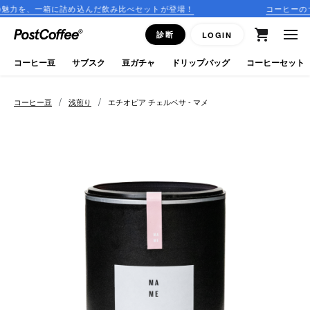
詰め込んだ飲み比べセットが登場！
コーヒーのサブスクリプシ
close
診断
LOGIN
ログイン
コーヒー豆
サブスク
豆ガチャ
ドリップバッグ
コーヒーセット
新規会員登録
/
/
コーヒー豆
浅煎り
エチオピア チェルベサ - マメ
コーヒーマップ
商品を探す
keyboard_arrow_right
コーヒー豆
豆ガチャ
ドリップバッグ