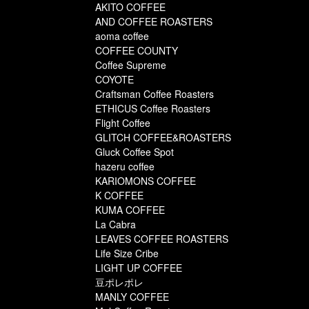
AKITO COFFEE
AND COFFEE ROASTERS
aoma coffee
COFFEE COUNTY
Coffee Supreme
COYOTE
Craftsman Coffee Roasters
ETHICUS Coffee Roasters
Flight Coffee
GLITCH COFFEE&ROASTERS
Gluck Coffee Spot
hazeru coffee
KARIOMONS COFFEE
K COFFEE
KUMA COFFEE
La Cabra
LEAVES COFFEE ROASTERS
Life Size Cribe
LIGHT UP COFFEE
豆ポレポレ
MANLY COFFEE