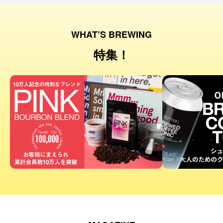
WHAT’S BREWING
特集！