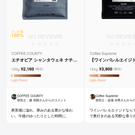
マッチ度
100
%
NO REVIEWS
NO REVIE
COFFEE COUNTY
Coffee Supreme
エチオピア シャンタウェネ ナチュ
【ワインバレルエイジ
ラル
メルロー ヴィーニョ デ
¥2,160
¥3,900
ョ
150g
150g
(税込)
(税込)
Light
Roast
Light
Roast
COFFEE COUNTY
Coffee Supreme
焙煎士：
森 崇顕
さんからのコメント
焙煎士：
金城 光希
さんから
果実感に溢れ、厚みのある豊かな味わ
ワインバレルエイジドなら
い。午後のゆったりとした時間に。
で奥行きのある芳醇な香り
です。コーヒー好きな方に
ワイン好きな方にも。