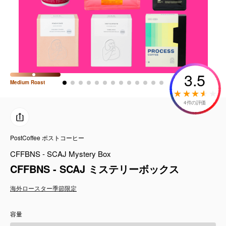
コーヒーセット
ミルク・フード類
アクセサリ
3.5
Medium
Roast
CFFBNS
4件の評価
ギフトセット
PostCoffee ポストコーヒー
リキッド
CFFBNS - SCAJ Mystery Box
特集
CFFBNS - SCAJ ミステリーボックス
海外ロースター
季節限定
卸販売
容量
コーヒーのサブスク