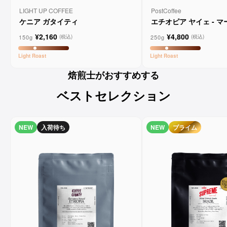
LIGHT UP COFFEE
PostCoffee
ケニア ガタイティ
エチオピア ヤイェ - 
ーンコーヒー
¥2,160
¥4,800
150g
250g
(税込)
(税込)
Light
Roast
Light
Roast
焙煎士がおすすめする
ベストセレクション
NEW
入荷待ち
NEW
プライム