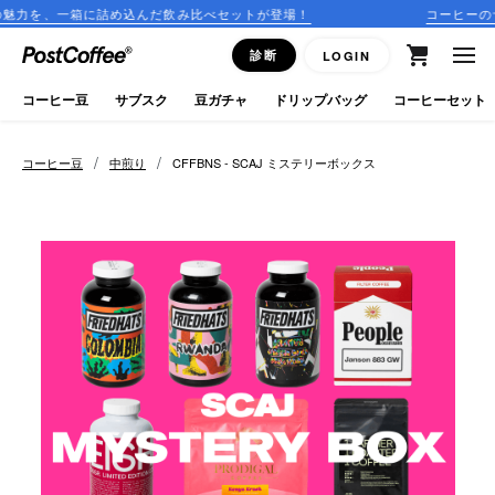
め込んだ飲み比べセットが登場！
コーヒーのサブスクリプショ
close
診断
LOGIN
ログイン
コーヒー豆
サブスク
豆ガチャ
ドリップバッグ
コーヒーセット
新規会員登録
/
/
コーヒー豆
中煎り
CFFBNS - SCAJ ミステリーボックス
コーヒーマップ
商品を探す
keyboard_arrow_right
コーヒー豆
豆ガチャ
ドリップバッグ