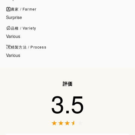
農家 / Farmer
Surprise
品種 / Variety
Various
精製方法 / Process
Various
評価
3.5