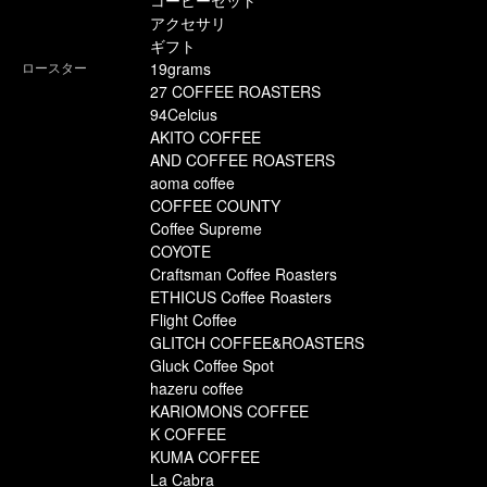
コーヒーセット
アクセサリ
ギフト
ロースター
19grams
27 COFFEE ROASTERS
94Celcius
AKITO COFFEE
AND COFFEE ROASTERS
aoma coffee
COFFEE COUNTY
Coffee Supreme
COYOTE
Craftsman Coffee Roasters
ETHICUS Coffee Roasters
Flight Coffee
GLITCH COFFEE&ROASTERS
Gluck Coffee Spot
hazeru coffee
KARIOMONS COFFEE
K COFFEE
KUMA COFFEE
La Cabra