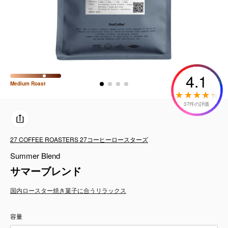
コーヒーセット
ミルク・フード類
アクセサリ
4.1
Medium
Roast
CFFBNS
37件の評価
ギフトセット
27 COFFEE ROASTERS 27コーヒーロースターズ
リキッド
Summer Blend
特集
サマーブレンド
国内ロースター
焼き菓子に合う
リラックス
卸販売
容量
コーヒーのサブスク