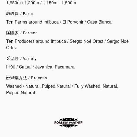
1,650m / 1,200m / 1,150m - 1,500m
農園 / Farm
Ten Farms around Intibuca / El Porvenir / Casa Blanca
農家 / Farmer
Ten Producers around Intibuca / Sergio Noé Ortez / Sergio Noé
Ortez
品種 / Variety
IH90 / Catuai / Javanica, Pacamara
精製方法 / Process
Washed / Natural, Pulped Natural / Fully Washed, Natural,
Pulped Natural