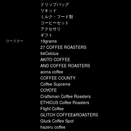
ドリップバッグ
リキッド
ミルク・フード類
コーヒーセット
アクセサリ
ギフト
ロースター
19grams
27 COFFEE ROASTERS
94Celcius
AKITO COFFEE
AND COFFEE ROASTERS
aoma coffee
COFFEE COUNTY
Coffee Supreme
COYOTE
Craftsman Coffee Roasters
ETHICUS Coffee Roasters
Flight Coffee
GLITCH COFFEE&ROASTERS
Gluck Coffee Spot
hazeru coffee