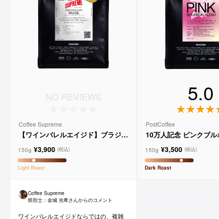
5.0
NO REVIEWS
Coffee Supreme
PostCoffee
【ワインバレルエイジド】ブラジル
10万人記念 ピンクブ
メルロー ヴィーニョ デ ヴィニーニ
ド
¥3,900
¥3,500
ョ
150g
150g
(税込)
(税込)
Light
Roast
Dark
Roast
Coffee Supreme
焙煎士：
金城 光希
さんからのコメント
ワインバレルエイジドならではの、複雑