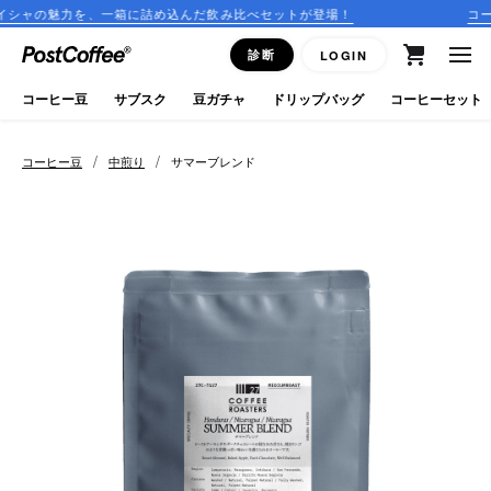
一箱に詰め込んだ飲み比べセットが登場！
コーヒーのサブスク
close
診断
LOGIN
ログイン
コーヒー豆
サブスク
豆ガチャ
ドリップバッグ
コーヒーセット
新規会員登録
/
/
コーヒー豆
中煎り
サマーブレンド
コーヒーマップ
商品を探す
keyboard_arrow_right
コーヒー豆
豆ガチャ
ドリップバッグ