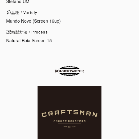
Stefano UM
品種 / Variety
Mundo Novo (Screen 16up)
精製方法 / Process
Natural Boia Screen 15