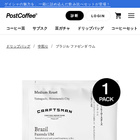
魅力を、一箱に詰め込んだ飲み比べセットが登場！
コーヒーのサ
close
診断
LOGIN
ログイン
コーヒー豆
サブスク
豆ガチャ
ドリップバッグ
コーヒーセット
新規会員登録
/
/
ドリップバッグ
中煎り
ブラジル ファゼンダ ウム
コーヒーマップ
商品を探す
keyboard_arrow_right
コーヒー豆
豆ガチャ
ドリップバッグ