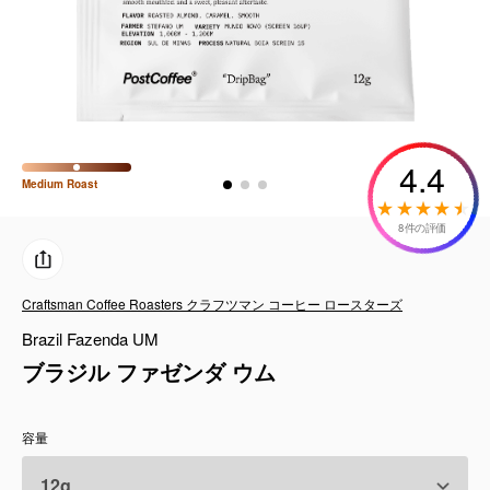
コーヒーセット
ミルク・フード類
アクセサリ
4.4
CFFBNS
Medium
Roast
8件の評価
ギフトセット
リキッド
Craftsman Coffee Roasters クラフツマン コーヒー ロースターズ
Brazil Fazenda UM
特集
ブラジル ファゼンダ ウム
卸販売
容量
コーヒーのサブスク