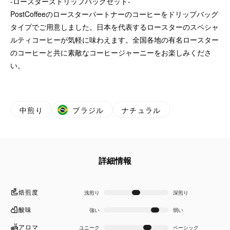
-ロースターズドリップバッグセット-
PostCoffeeのロースターパートナーのコーヒーをドリップバッグ
タイプでご用意しました。日本を代表するロースターのスペシャ
ルティコーヒーが気軽に味わえます。全国各地の有名ロースター
のコーヒーと共に素敵なコーヒージャーニーをお楽しみくださ
い。
中煎り
ブラジル
ナチュラル
詳細情報
焙煎度
浅煎り
深煎り
酸味
強い
弱い
アロマ
ユニーク
ベーシック