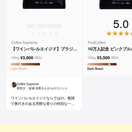
5.0
NO REVIEWS
Coffee Supreme
PostCoffee
【ワインバレルエイジド】ブラジル
10万人記念 ピンクブ
メルロー ヴィーニョ デ ヴィニーニ
ド
¥3,900
¥3,500
ョ
150g
150g
(税込)
(税込)
Light
Roast
Dark
Roast
Coffee Supreme
焙煎士：
金城 光希
さんからのコメント
ワインバレルエイジドならではの、複雑
で奥行きのある芳醇な香りの特別な一杯
です。コーヒー好きな方にはもちろん、
ワイン好きな方にも。