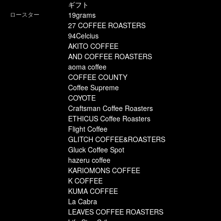
ギフト
ロースター
19grams
27 COFFEE ROASTERS
94Celcius
AKITO COFFEE
AND COFFEE ROASTERS
aoma coffee
COFFEE COUNTY
Coffee Supreme
COYOTE
Craftsman Coffee Roasters
ETHICUS Coffee Roasters
Flight Coffee
GLITCH COFFEE&ROASTERS
Gluck Coffee Spot
hazeru coffee
KARIOMONS COFFEE
K COFFEE
KUMA COFFEE
La Cabra
LEAVES COFFEE ROASTERS