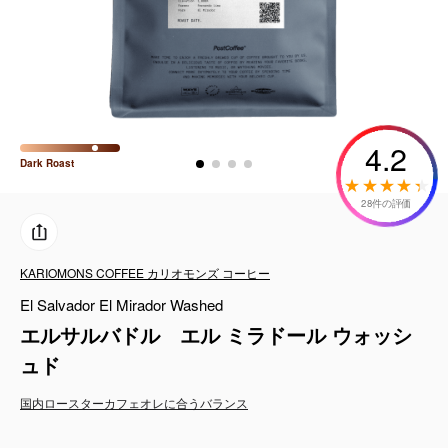
コーヒーセット
ミルク・フード類
アクセサリ
4.2
Dark
Roast
CFFBNS
28件の評価
ギフトセット
KARIOMONS COFFEE カリオモンズ コーヒー
リキッド
El Salvador El Mirador Washed
特集
エルサルバドル エル ミラドール ウォッシ
ュド
卸販売
国内ロースター
カフェオレに合う
バランス
コーヒーのサブスク