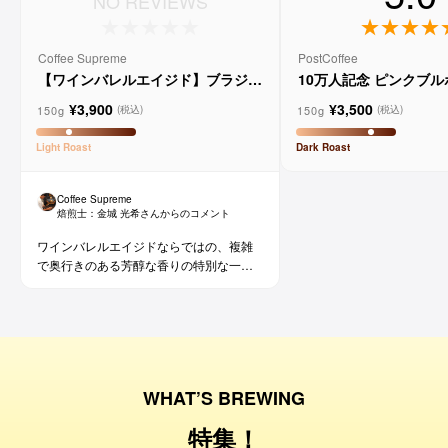
NO REVIEWS
Coffee Supreme
PostCoffee
【ワインバレルエイジド】ブラジル
10万人記念 ピンクブ
メルロー ヴィーニョ デ ヴィニーニ
ド
¥3,900
¥3,500
ョ
150g
150g
(税込)
(税込)
Light
Roast
Dark
Roast
Coffee Supreme
焙煎士：
金城 光希
さんからのコメント
ワインバレルエイジドならではの、複雑
で奥行きのある芳醇な香りの特別な一杯
です。コーヒー好きな方にはもちろん、
ワイン好きな方にも。
WHAT’S BREWING
特集！