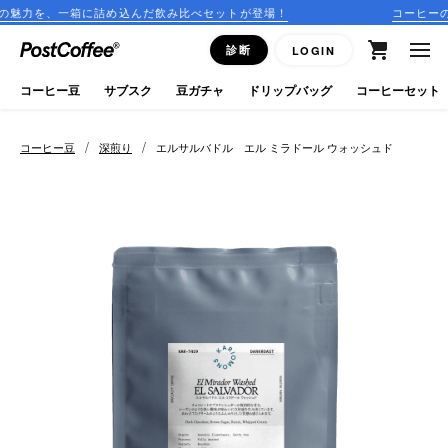
詰め込んだ飲み比べセットが登場！
コーヒーのサブスクリプシ
close
診断
LOGIN
ログイン
コーヒー豆
サブスク
豆ガチャ
ドリップバッグ
コーヒーセット
新規会員登録
/
/
コーヒー豆
深煎り
エルサルバドル エル ミラドール ウォッシュド
コーヒーマップ
商品を探す
keyboard_arrow_right
コーヒー豆
豆ガチャ
ドリップバッグ