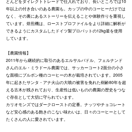
とんどをダイレクトトレードで仕入れており、長いところでは10
年以上の付き合いのある農園も。カップの中のコーヒーだけでは
なく、その裏にあるストーリーを伝えることや体験作りを重視し
ています。焙煎機は、ローストプロファイルをより詳細に解析が
できるようにカスタムしたドイツ製プロバットの12kg釜を使用
しています。
【農園情報】
2011年から継続的に取引のあるエルサルバドル、フェルナンド
さんのエル・ミラドール農園では、サッカーコート2面分の小さ
な面積にブルボン種のコーヒーの木が栽培されています。2005
年に起きたサンタ・アナ火山の大噴の被害を免れた樹齢80年を超
える古木が残されており、生産性は低いものの農園の歴史をつな
ぐ存在として大切に守られています。
カリオモンズではダークローストの定番。ナッツやチョコレート
など安心感のある飽きのこない味わいは、日々のコーヒーとして
たくさんの人に愛されています。