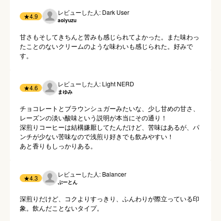
レビューした人: Dark User
★
4.9
aoiyuzu
甘さもそしてきちんと苦みも感じられてよかった。また味わっ
たことのないクリームのような味わいも感じられた。好みで
す。
レビューした人: Light NERD
★
4.6
まゆみ
チョコレートとブラウンシュガーみたいな、少し甘めの甘さ、
レーズンの淡い酸味という説明が本当にその通り！

深煎りコーヒーは結構嫌厭してたんだけど、苦味はあるが、パ
ンチが少ない苦味なので浅煎り好きでも飲みやすい！

あと香りもしっかりある。
レビューした人: Balancer
★
4.3
ぷーとん
深煎りだけど、コクよりすっきり、ふんわりが際立っている印
象。飲んだことないタイプ。