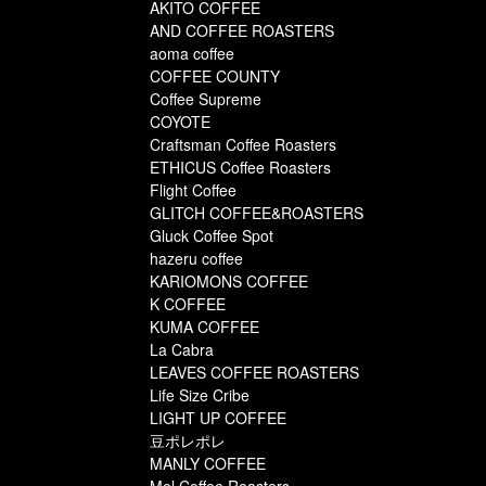
AKITO COFFEE
AND COFFEE ROASTERS
aoma coffee
COFFEE COUNTY
Coffee Supreme
COYOTE
Craftsman Coffee Roasters
ETHICUS Coffee Roasters
Flight Coffee
GLITCH COFFEE&ROASTERS
Gluck Coffee Spot
hazeru coffee
KARIOMONS COFFEE
K COFFEE
KUMA COFFEE
La Cabra
LEAVES COFFEE ROASTERS
Life Size Cribe
LIGHT UP COFFEE
豆ポレポレ
MANLY COFFEE