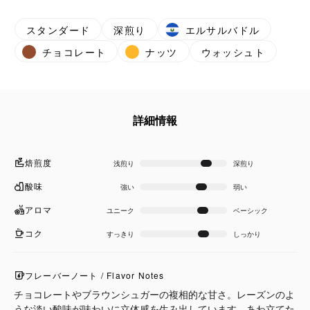
スタンダード
深煎り
エルサルバドル
チョコレート
ナッツ
ウォッシュト
詳細情報
焙煎度
浅煎り
深煎り
酸味
強い
弱い
アロマ
ユニーク
ベーシック
コク
すっきり
しっかり
フレーバーノート / Flavor Notes
チョコレートやブラウンシュガーの複相的な甘さ。レーズンのよ
うな淡い酸味が味わいに立体感を生み出しています。あわ立てた