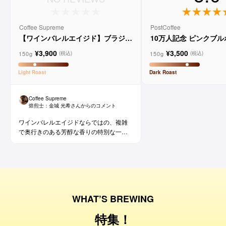
Coffee Supreme
PostCoffee
【ワインバレルエイジド】ブラジル
10万人記念 ピンクブ
メルロー ヴィーニョ デ ヴィニーニ
ド
¥3,900
¥3,500
ョ
150g
150g
(税込)
(税込)
Light
Roast
Dark
Roast
Coffee Supreme
焙煎士：
金城 光希
さんからのコメント
ワインバレルエイジドならではの、複雑
で奥行きのある芳醇な香りの特別な一杯
です。コーヒー好きな方にはもちろん、
ワイン好きな方にも。
WHAT’S BREWING
特集！