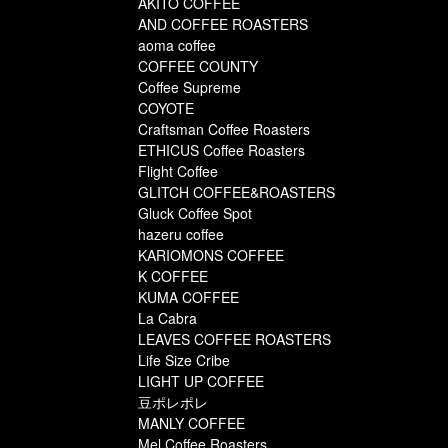
AKITO COFFEE
AND COFFEE ROASTERS
aoma coffee
COFFEE COUNTY
Coffee Supreme
COYOTE
Craftsman Coffee Roasters
ETHICUS Coffee Roasters
Flight Coffee
GLITCH COFFEE&ROASTERS
Gluck Coffee Spot
hazeru coffee
KARIOMONS COFFEE
K COFFEE
KUMA COFFEE
La Cabra
LEAVES COFFEE ROASTERS
Life Size Cribe
LIGHT UP COFFEE
豆ポレポレ
MANLY COFFEE
Mel Coffee Roasters