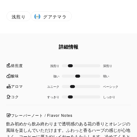
浅煎り
グアテマラ
詳細情報
焙煎度
浅煎り
深煎り
酸味
強い
弱い
アロマ
ユニーク
ベーシック
コク
すっきり
しっかり
フレーバーノート / Flavor Notes
飲み初めから飲み終わりまで透明感のある花の香りとオレンジの
風味を楽しんでいただけます。ふわっと香るハーブの感じが心地
よく、コーヒーに厚みやレイヤーをもたらします。冷めてくると