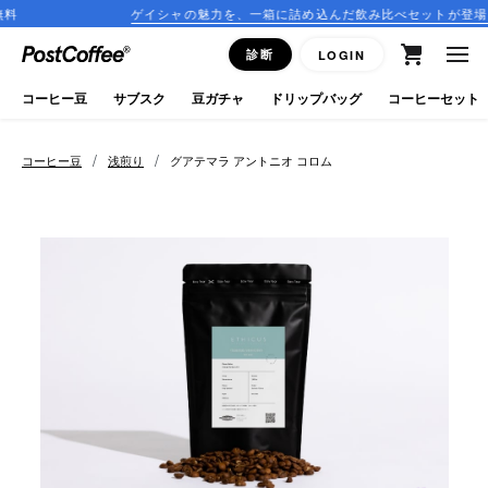
ゲイシャの魅力を、一箱に詰め込んだ飲み比べセットが登場！
close
診断
LOGIN
ログイン
コーヒー豆
サブスク
豆ガチャ
ドリップバッグ
コーヒーセット
新規会員登録
/
/
コーヒー豆
浅煎り
グアテマラ アントニオ コロム
コーヒーマップ
商品を探す
keyboard_arrow_right
コーヒー豆
豆ガチャ
ドリップバッグ