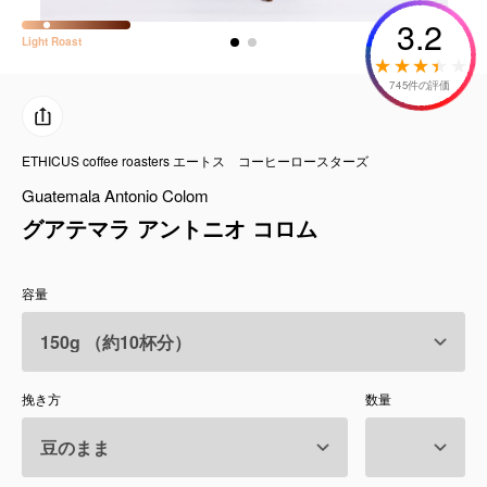
コーヒーセット
3.2
Light
Roast
ミルク・フード類
745件の評価
アクセサリ
ETHICUS coffee roasters エートス コーヒーロースターズ
CFFBNS
Guatemala Antonio Colom
グアテマラ アントニオ コロム
ギフトセット
容量
リキッド
特集
挽き方
数量
卸販売
コーヒーのサブスク