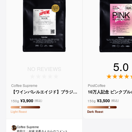
5.0
NO REVIEWS
Coffee Supreme
PostCoffee
【ワインバレルエイジド】ブラジル
10万人記念 ピンクブ
メルロー ヴィーニョ デ ヴィニーニ
ド
¥3,900
¥3,500
ョ
150g
150g
(税込)
(税込)
Light
Roast
Dark
Roast
Coffee Supreme
焙煎士：
金城 光希
さんからのコメント