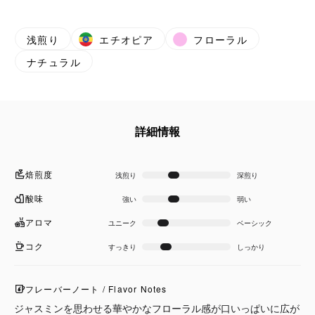
浅煎り
エチオピア
フローラル
ナチュラル
詳細情報
焙煎度
浅煎り
深煎り
酸味
強い
弱い
アロマ
ユニーク
ベーシック
コク
すっきり
しっかり
フレーバーノート / Flavor Notes
ジャスミンを思わせる華やかなフローラル感が口いっぱいに広が