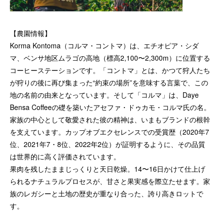
【農園情報】
Korma Kontoma（コルマ・コントマ）は、エチオピア・シダ
マ、ベンサ地区ムラゴの高地（標高2,100〜2,300m）に位置する
コーヒーステーションです。「コントマ」とは、かつて狩人たち
が狩りの後に再び集まった“約束の場所”を意味する言葉で、この
地の名前の由来となっています。そして「コルマ」は、Daye
Bensa Coffeeの礎を築いたアセファ・ドゥカモ・コルマ氏の名。
家族の中心として敬愛された彼の精神は、いまもブランドの根幹
を支えています。カップオブエクセレンスでの受賞歴（2020年7
位、2021年7・8位、2022年2位）が証明するように、その品質
は世界的に高く評価されています。
果肉を残したままじっくりと天日乾燥。14〜16日かけて仕上げ
られるナチュラルプロセスが、甘さと果実感を際立たせます。家
族のレガシーと土地の歴史が重なり合った、誇り高きロットで
す。