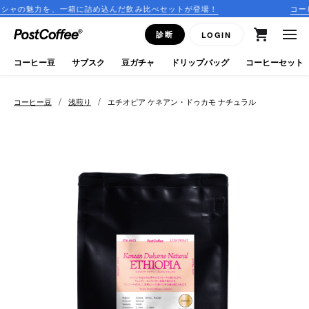
、一箱に詰め込んだ飲み比べセットが登場！
コーヒーのサブスク
close
診断
LOGIN
ログイン
コーヒー豆
サブスク
豆ガチャ
ドリップバッグ
コーヒーセット
新規会員登録
/
/
コーヒー豆
浅煎り
エチオピア ケネアン・ドゥカモ ナチュラル
コーヒーマップ
商品を探す
keyboard_arrow_right
コーヒー豆
豆ガチャ
ドリップバッグ