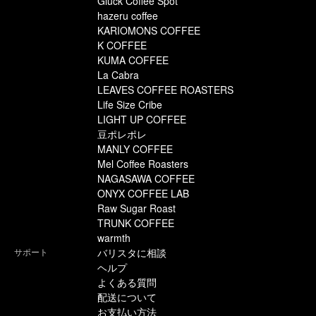
Gluck Coffee Spot
hazeru coffee
KARIOMONS COFFEE
K COFFEE
KUMA COFFEE
La Cabra
LEAVES COFFEE ROASTERS
Life Size Cribe
LIGHT UP COFFEE
豆ポレポレ
MANLY COFFEE
Mel Coffee Roasters
NAGASAWA COFFEE
ONYX COFFEE LAB
Raw Sugar Roast
TRUNK COFFEE
warmth
サポート
バリスタに相談
ヘルプ
よくある質問
配送について
お支払い方法