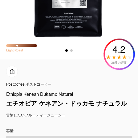
コーヒーセット
ミルク・フード類
アクセサリ
4.2
Light
Roast
CFFBNS
36件の評価
ギフトセット
PostCoffee ポストコーヒー
リキッド
Ethiopia Kenean Dukamo Natural
特集
エチオピア ケネアン・ドゥカモ ナチュラル
冒険したい
フルーティー
ジューシー
卸販売
容量
コーヒーのサブスク