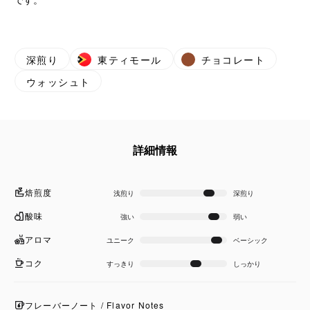
深煎り
東ティモール
チョコレート
ウォッシュト
詳細情報
焙煎度
浅煎り
深煎り
酸味
強い
弱い
アロマ
ユニーク
ベーシック
コク
すっきり
しっかり
フレーバーノート / Flavor Notes