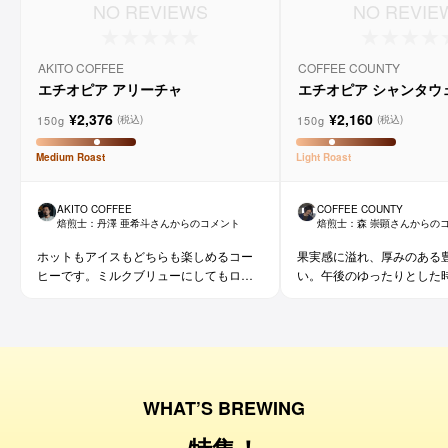
NO REVIEWS
NO REVIE
AKITO COFFEE
COFFEE COUNTY
エチオピア アリーチャ
エチオピア シャンタウ
ラル
¥2,376
¥2,160
150g
150g
(税込)
(税込)
Medium
Roast
Light
Roast
AKITO COFFEE
COFFEE COUNTY
焙煎士：
丹澤 亜希斗
さんからのコメント
焙煎士：
森 崇顕
さんからの
ホットもアイスもどちらも楽しめるコー
果実感に溢れ、厚みのある
ヒーです。ミルクブリューにしてもロイ
い。午後のゆったりとした
ヤルミルクティーのような味わいになっ
ておすすめです。
WHAT’S BREWING