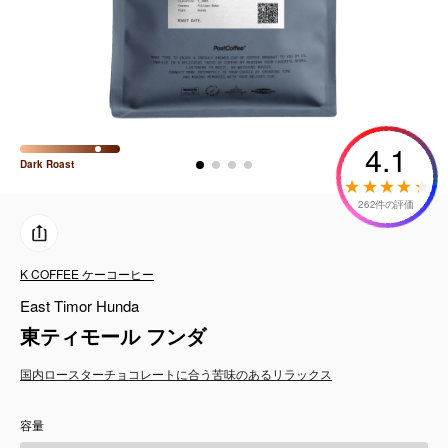
コーヒーセット
ミルク・フード類
アクセサリ
4.1
Dark
Roast
CFFBNS
262件の評価
ギフトセット
K COFFEE ケーコーヒー
リキッド
East Timor Hunda
特集
東ティモール フンダ
国内ロースター
チョコレートに合う
苦味のある
リラックス
卸販売
容量
コーヒーのサブスク