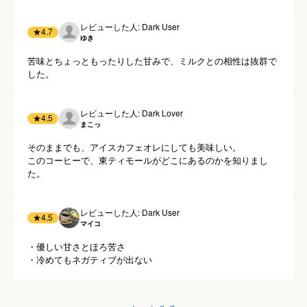
レビューした人: Dark User
★
4.7
ゆき
苦味とちょっともったりした甘みで、ミルクとの相性は抜群で
した。
レビューした人: Dark Lover
★
4.5
まこっ
そのままでも、アイスカフェオレにしても美味しい。

このコーヒーで、東ティモールがどこにあるのかを知りまし
た。
レビューした人: Dark User
★
4.5
マイコ
・優しい甘さとほろ苦さ

・冷めてもネガティブが出ない