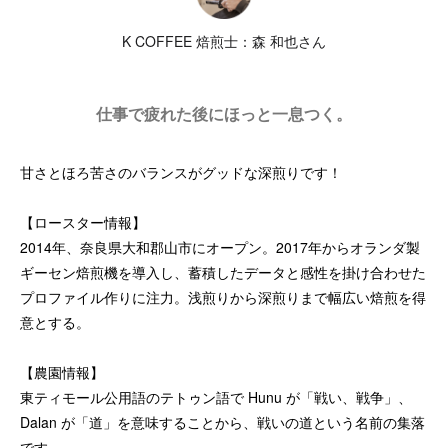
K COFFEE 焙煎士：森 和也さん
仕事で疲れた後にほっと一息つく。
甘さとほろ苦さのバランスがグッドな深煎りです！
【ロースター情報】
2014年、奈良県大和郡山市にオープン。2017年からオランダ製
ギーセン焙煎機を導入し、蓄積したデータと感性を掛け合わせた
プロファイル作りに注力。浅煎りから深煎りまで幅広い焙煎を得
意とする。
【農園情報】
東ティモール公用語のテトゥン語で Hunu が「戦い、戦争」、
Dalan が「道」を意味することから、戦いの道という名前の集落
です。