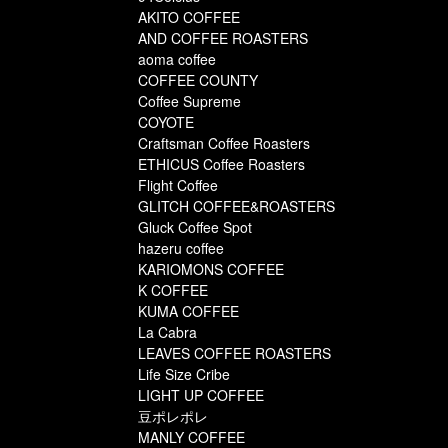
AKITO COFFEE
AND COFFEE ROASTERS
aoma coffee
COFFEE COUNTY
Coffee Supreme
COYOTE
Craftsman Coffee Roasters
ETHICUS Coffee Roasters
Flight Coffee
GLITCH COFFEE&ROASTERS
Gluck Coffee Spot
hazeru coffee
KARIOMONS COFFEE
K COFFEE
KUMA COFFEE
La Cabra
LEAVES COFFEE ROASTERS
Life Size Cribe
LIGHT UP COFFEE
豆ポレポレ
MANLY COFFEE