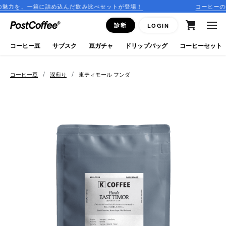
詰め込んだ飲み比べセットが登場！
コーヒーのサブスクリプショ
close
診断
LOGIN
ログイン
コーヒー豆
サブスク
豆ガチャ
ドリップバッグ
コーヒーセット
新規会員登録
/
/
コーヒー豆
深煎り
東ティモール フンダ
コーヒーマップ
商品を探す
keyboard_arrow_right
コーヒー豆
豆ガチャ
ドリップバッグ