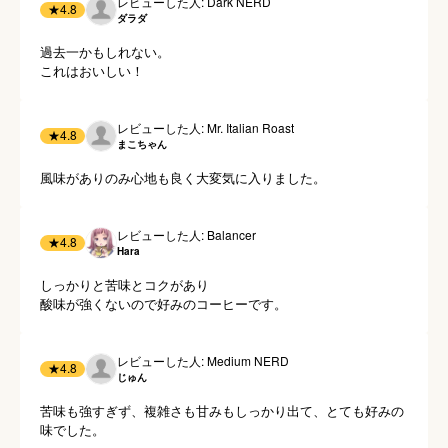
レビューした人: Dark NERD
★
4.8
ダラダ
過去一かもしれない。

これはおいしい！
レビューした人: Mr. Italian Roast
★
4.8
まこちゃん
風味がありのみ心地も良く大変気に入りました。
レビューした人: Balancer
★
4.8
Hara
しっかりと苦味とコクがあり

酸味が強くないので好みのコーヒーです。
レビューした人: Medium NERD
★
4.8
じゅん
苦味も強すぎず、複雑さも甘みもしっかり出て、とても好みの
味でした。