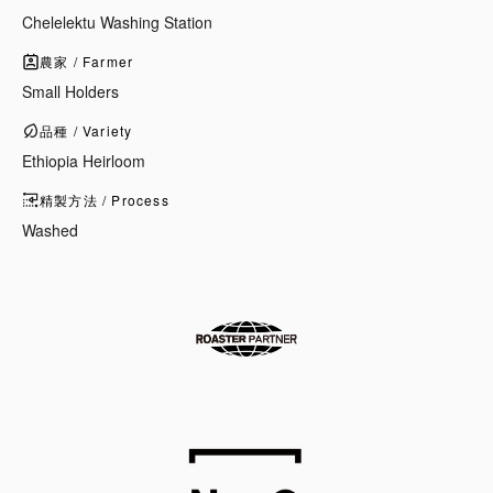
Chelelektu Washing Station
農家 / Farmer
Small Holders
品種 / Variety
Ethiopia Heirloom
精製方法 / Process
Washed