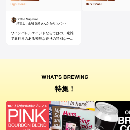
Light
Roast
Dark
Roast
Coffee Supreme
焙煎士：
金城 光希
さんからのコメント
ワインバレルエイジドならではの、複雑
で奥行きのある芳醇な香りの特別な一杯
です。コーヒー好きな方にはもちろん、
ワイン好きな方にも。
WHAT’S BREWING
特集！