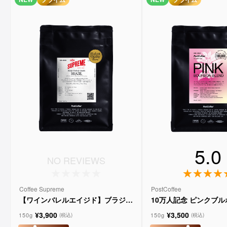
5.0
NO REVIEWS
Coffee Supreme
PostCoffee
【ワインバレルエイジド】ブラジル
10万人記念 ピンクブ
メルロー ヴィーニョ デ ヴィニーニ
ド
¥3,900
¥3,500
ョ
150g
150g
(税込)
(税込)