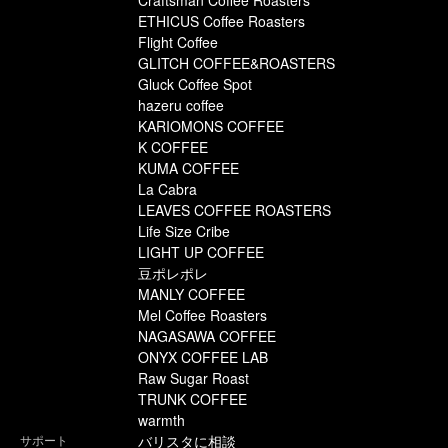
ETHICUS Coffee Roasters
Flight Coffee
GLITCH COFFEE&ROASTERS
Gluck Coffee Spot
hazeru coffee
KARIOMONS COFFEE
K COFFEE
KUMA COFFEE
La Cabra
LEAVES COFFEE ROASTERS
Life Size Cribe
LIGHT UP COFFEE
豆ポレポレ
MANLY COFFEE
Mel Coffee Roasters
NAGASAWA COFFEE
ONYX COFFEE LAB
Raw Sugar Roast
TRUNK COFFEE
warmth
サポート
バリスタに相談