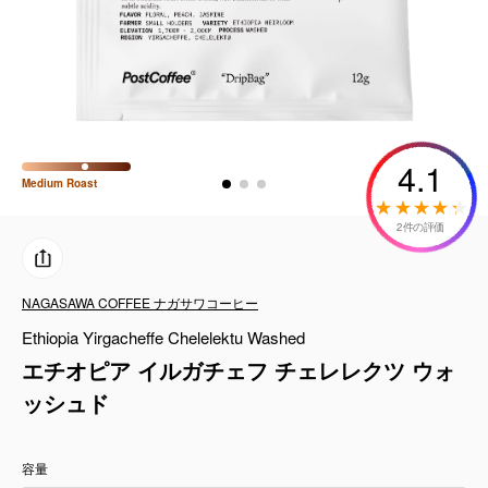
コーヒーセット
ミルク・フード類
アクセサリ
4.1
CFFBNS
Medium
Roast
2件の評価
ギフトセット
リキッド
NAGASAWA COFFEE ナガサワコーヒー
Ethiopia Yirgacheffe Chelelektu Washed
特集
エチオピア イルガチェフ チェレレクツ ウォ
ッシュド
卸販売
容量
コーヒーのサブスク