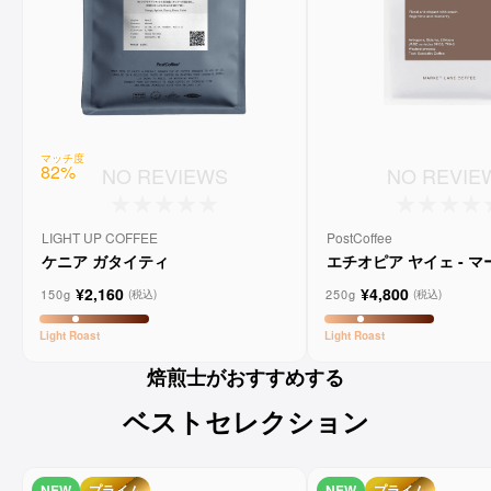
マッチ度
82
%
NO REVIEWS
NO REVIE
LIGHT UP COFFEE
PostCoffee
ケニア ガタイティ
エチオピア ヤイェ - 
ーンコーヒー
¥2,160
¥4,800
150g
250g
(税込)
(税込)
Light
Roast
Light
Roast
焙煎士がおすすめする
ベストセレクション
NEW
プライム
NEW
プライム