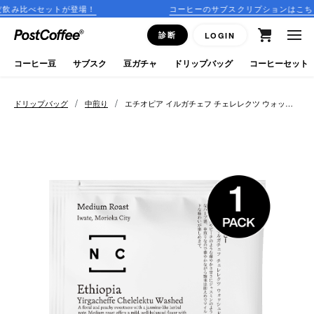
ットが登場！
コーヒーのサブスクリプションはこちら
close
診断
LOGIN
ログイン
コーヒー豆
サブスク
豆ガチャ
ドリップバッグ
コーヒーセット
新規会員登録
/
/
ドリップバッグ
中煎り
エチオピア イルガチェフ チェレレクツ ウォッシ
ュド
コーヒーマップ
商品を探す
keyboard_arrow_right
コーヒー豆
豆ガチャ
ドリップバッグ