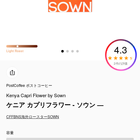
コーヒーセット
ミルク・フード類
アクセサリ
4.3
Light
Roast
CFFBNS
2件の評価
ギフトセット
PostCoffee ポストコーヒー
リキッド
Kenya Capri Flower by Sown
特集
ケニア カプリフラワー - ソウン —
CFFBNS
海外ロースター
SOWN
卸販売
容量
コーヒーのサブスク