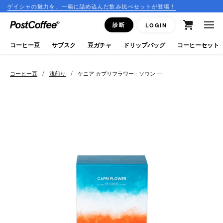
魅力を、一箱に詰め込んだ飲み比べセットが登場！
コーヒーのサ
close
診断
LOGIN
ログイン
コーヒー豆
サブスク
豆ガチャ
ドリップバッグ
コーヒーセット
新規会員登録
/
/
コーヒー豆
浅煎り
ケニア カプリフラワー - ソウン —
コーヒーマップ
商品を探す
keyboard_arrow_right
コーヒー豆
豆ガチャ
ドリップバッグ