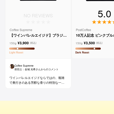
5.0
NO REVIEWS
Coffee Supreme
PostCoffee
【ワインバレルエイジド】ブラジル
10万人記念 ピンクブ
メルロー ヴィーニョ デ ヴィニーニ
ド
¥3,900
¥3,500
ョ
150g
150g
(税込)
(税込)
Light
Roast
Dark
Roast
Coffee Supreme
焙煎士：
金城 光希
さんからのコメント
ワインバレルエイジドならではの、複雑
で奥行きのある芳醇な香りの特別な一杯
です。コーヒー好きな方にはもちろん、
ワイン好きな方にも。