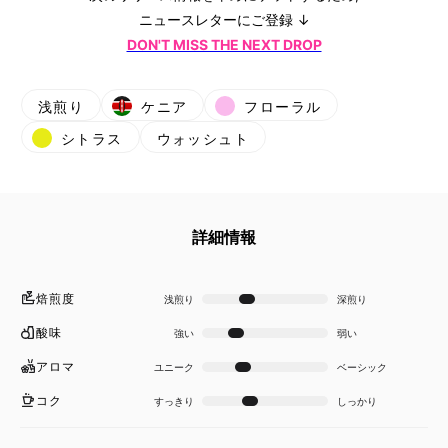
ニュースレターにご登録 ↓
DON'T MISS THE NEXT DROP
浅煎り
ケニア
フローラル
シトラス
ウォッシュト
詳細情報
焙煎度
浅煎り
深煎り
酸味
強い
弱い
アロマ
ユニーク
ベーシック
コク
すっきり
しっかり