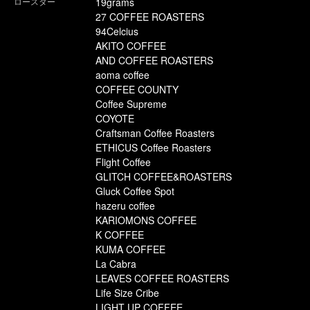
ロースター
19grams
27 COFFEE ROASTERS
94Celcius
AKITO COFFEE
AND COFFEE ROASTERS
aoma coffee
COFFEE COUNTY
Coffee Supreme
COYOTE
Craftsman Coffee Roasters
ETHICUS Coffee Roasters
Flight Coffee
GLITCH COFFEE&ROASTERS
Gluck Coffee Spot
hazeru coffee
KARIOMONS COFFEE
K COFFEE
KUMA COFFEE
La Cabra
LEAVES COFFEE ROASTERS
Life Size Cribe
LIGHT UP COFFEE