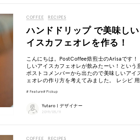
COFFEE
RECIPES
ハンドドリップ で美味しい
イスカフェオレを作る！
こんにちは。PostCoffee焙煎士のArisaです！
しいアイスカフェオレが飲みたーい！という
ポストコメンバーから出たので美味しいアイ
ェオレの作り方を考えてみました。 レシピ 用
Feature
Pickup
Yutaro | デザイナー
2019/05/11
COFFEE
RECIPES