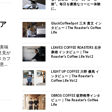
旅”。毎日を優雅なコーヒー体験
に。
ア
GluckCoffeeSpot 三木 貴文 イン
タビュー | The Roaster’s Coffee
Life
 美味
LEAVES COFFEE ROASTERS 石井
康雄 インタビュー｜The
意見が
Roaster’s Coffee Life Vol.2
スカフ
意…
LIGHT UP COFFEE 川野 優馬 イ
ンタビュー｜The Roaster’s
Coffee Life Vol.2
OBROS COFFEE 荻野稚季インタ
ビュー｜The Roaster’s Coffee
Life