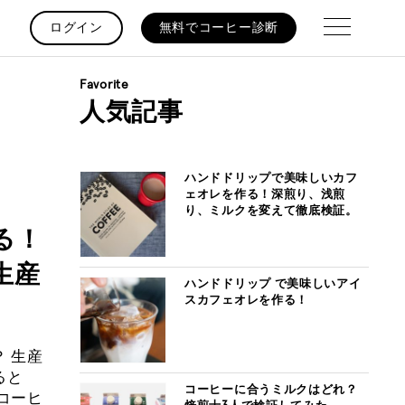
ログイン
無料でコーヒー診断
Favorite
人気記事
ハンドドリップで美味しいカフ
ェオレを作る！深煎り、浅煎
り、ミルクを変えて徹底検証。
る！
生産
ハンドドリップ で美味しいアイ
スカフェオレを作る！
 生産
ると
コーヒーに合うミルクはどれ？
コーヒ