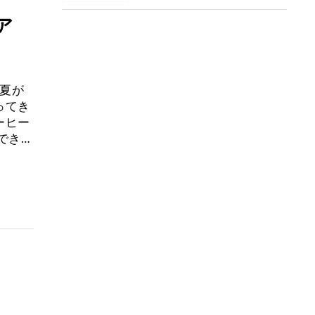
ア
 夏が
ってき
ーヒー
でき…