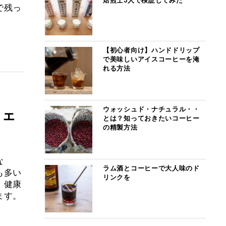
焙煎士3人で検証してみた
で残っ
【初心者向け】ハンドドリップ
で美味しいアイスコーヒーを淹
れる方法
ウォッシュド・ナチュラル・・
フェ
とは？知っておきたいコーヒー
の精製方法
な
ラム酒とコーヒーで大人味のド
も多い
リンクを
、健康
ます。