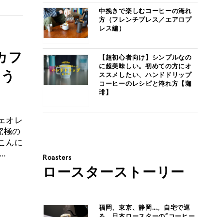
中挽きで楽しむコーヒーの淹れ
方（フレンチプレス／エアロプ
レス編）
カフ
【超初心者向け】シンプルなの
に超美味しい。初めての方にオ
あう
ススメしたい、ハンドドリップ
コーヒーのレシピと淹れ方【珈
琲】
ェオレ
究極の
こんに
ら…
Roasters
ロースターストーリー
福岡、東京、静岡…。自宅で巡
る、日本ロースターの”コーヒー