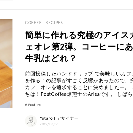
COFFEE
RECIPES
簡単に作れる究極のアイス
ェオレ第2弾。コーヒーに
牛乳はどれ？
前回投稿したハンドドリップ で美味しいカフ
を作る！の記事がすごく反響があったので、
カフェオレを追求することに決めましたー。 
ちは！PostCoffee焙煎士のArisaです。 しば
Feature
Yutaro | デザイナー
2019/05/21