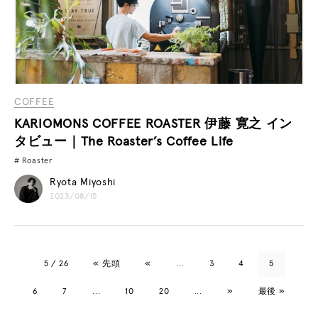
COFFEE
KARIOMONS COFFEE ROASTER 伊藤 寛之 イン
タビュー｜The Roaster’s Coffee Life
Roaster
Ryota Miyoshi
2023/08/15
5 / 26
« 先頭
«
...
3
4
5
6
7
...
10
20
...
»
最後 »