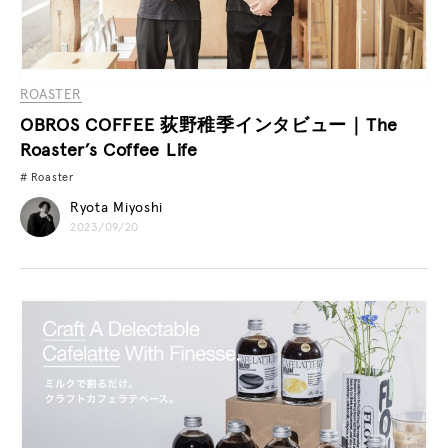
ROASTER
OBROS COFFEE 荻野稚季インタビュー｜The
Roaster’s Coffee Life
Roaster
Ryota Miyoshi
2023/09/20