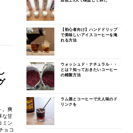
焙煎士3人で検証してみた
【初心者向け】ハンドドリップ
で美味しいアイスコーヒーを淹
れる方法
ウォッシュド・ナチュラル・・
し
とは？知っておきたいコーヒー
の精製方法
グ
ラム酒とコーヒーで大人味のド
リンクを
ト。爽
厚な甘
コミン
チョコ