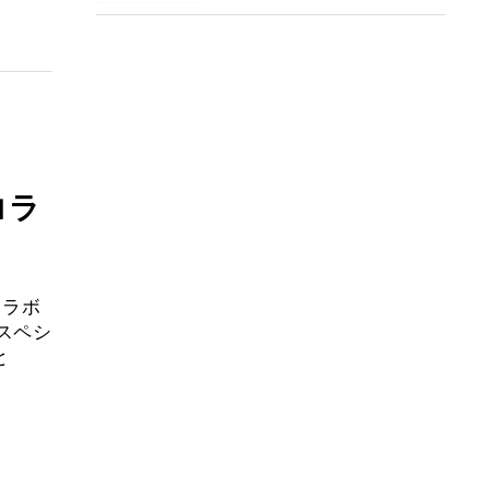
のコラ
ーコラボ
スペシ
と