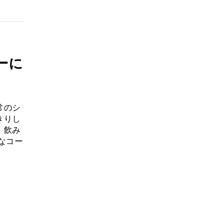
ーに
常のシ
きりし
、飲み
なコー