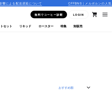
延について
CFFBNS | メルボルンの人気ロースター、Market
無料でコーヒー診断
LOGIN
フトセット
リキッド
ロースター
特集
卸販売