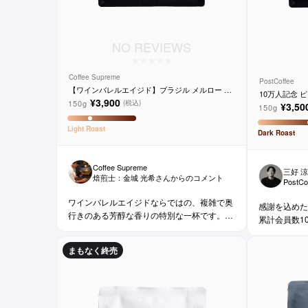
NO REVIEWS
Coffee Supreme
PostCoffee
【ワインバレルエイジド】ブラジル メルロー ヴ
10万人記念 
ィーニョ デ ヴィニーニョ
¥3,900
150g
(税込)
¥3,50
150g
Light
Roast
Dark
Roast
Coffee Supreme
三好 
焙煎士：
金城 光希
さんからのコメント
Post
ワインバレルエイジドならではの、複雑で奥
感謝を込めた、
行きのある芳醇な香りの特別な一杯です。コ
累計会員数1
ーヒー好きな方にはもちろん、ワイン好きな
ブルボンブレ
方にも。
まもなく終売