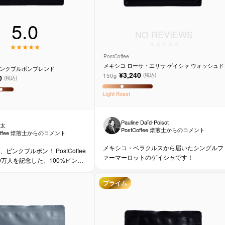
5.0
NO REVIEWS
PostCoffee
メキシコ ローサ・エリサ ゲイシャ ウォッシュド
ピンクブルボンブレンド
¥3,240
150g
(税込)
0
(税込)
Light
Roast
Pauline Daïd-Poisot
涼太
PostCoffee 焙煎士からのコメント
Coffee 焙煎士からのコメント
メキシコ・ベラクルスから届いたシングルフ
ピンクブルボン！ PostCoffee
ァーマーロットのゲイシャです！
0万人を記念した、100%ピンク
ンド。
プライム