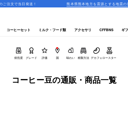
送！
熊本県熊本地方を震源とする地震の影響による配送遅
コーヒーセット
ミルク・フード類
アクセサリ
CFFBNS
ギ
焙煎度
グレード
評価
国
味わい
精製方法
デカフェ
ロースター
コーヒー豆の通販・商品一覧