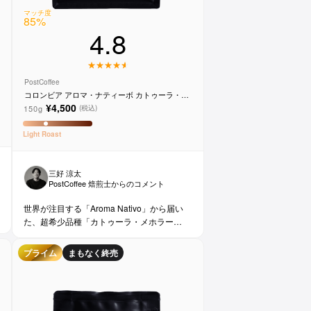
マッチ度
85
%
4.8
PostCoffee
コロンビア アロマ・ナティーボ カトゥーラ・メ
ホラード 454 LCT
¥4,500
150g
(税込)
Light
Roast
三好 涼太
PostCoffee 焙煎士からのコメント
世界が注目する「Aroma Nativo」から届い
た、超希少品種「カトゥーラ・メホラー
ド」！！
プライム
まもなく終売