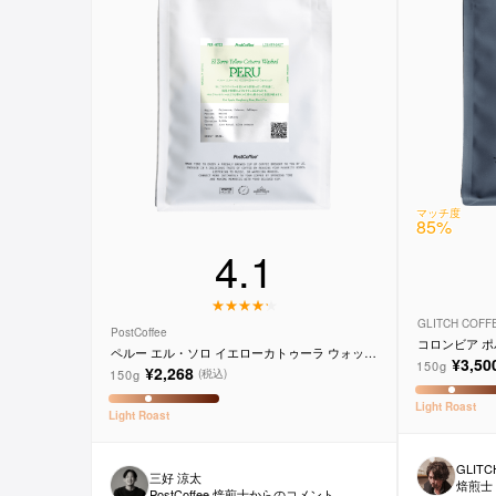
マッチ度
85
%
4.1
GLITCH COF
PostCoffee
コロンビア ポ
ペルー エル・ソロ イエローカトゥーラ ウォッシ
¥3,50
150g
ュド
¥2,268
150g
(税込)
Light
Roast
Light
Roast
GLITC
三好 涼太
焙煎士
PostCoffee 焙煎士からのコメント