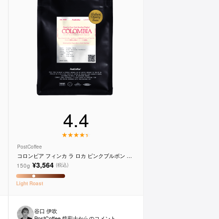
4.4
PostCoffee
コロンビア フィンカ ラ ロカ ピンクブルボン ウ
ォッシュド
¥3,564
150g
(税込)
Light
Roast
谷口 伊吹
PostCoffee 焙煎士からのコメント