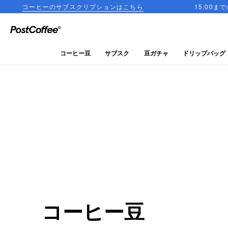
サブスクリプションはこちら
15:00までのご注文で当日発
close
ログイン
コーヒー豆
サブスク
豆ガチャ
ドリップバッグ
新規会員登録
コーヒーマップ
商品を探す
keyboard_arrow_right
コーヒー豆
豆ガチャ
コーヒー豆
ドリップバッグ