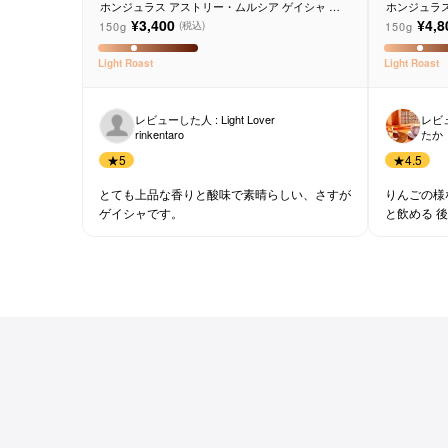
ホンジュラス アストリー・ムルシア ゲイシャ ウ
ホンジュラス 
ォッシュド
ゲイシャ ウ
¥3,400
¥4,8
150g
150g
(税込)
サービス
Light
Roast
Light
Roast
お知らせ
レビューした人 : Light Lover
レビュ
rinkentaro
たか
よくある質問
★
5
★
4.5
とても上品な香りと酸味で素晴らしい、さすが
りんごの様
店舗情報
ゲイシャです。
と飲める 