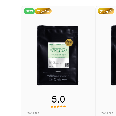
コーヒーセット
NEW
プライム
プライム
ミルク・フード類
アクセサリ
CFFBNS
ギフトセット
リキッド
特集
5.0
卸販売
コーヒーのサブスク
PostCoffee
PostCoffee