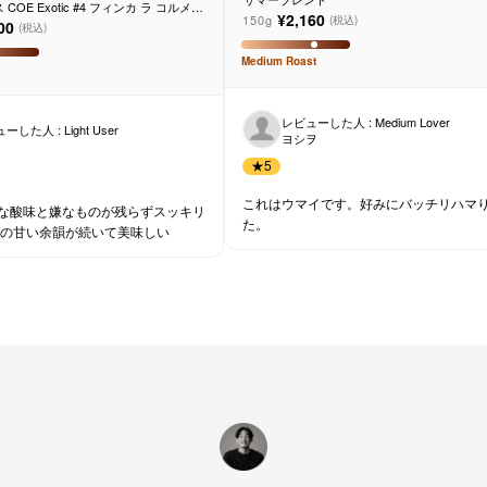
COE Exotic #4 フィンカ ラ コルメナ
¥2,160
150g
(税込)
ォッシュド
00
(税込)
Medium
Roast
レビューした人 : Medium Lover
ーした人 : Light User
ヨシヲ
★
5
これはウマイです。好みにバッチリハマ
な酸味と嫌なものが残らずスッキリ
た。
後の甘い余韻が続いて美味しい