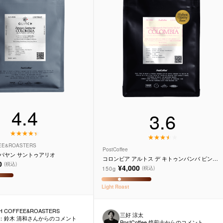
4.4
3.6
FEE&ROASTERS
PostCoffee
パヤン サントゥアリオ
コロンビア アルトス デ キトゥンパンバ ピンク
0
(税込)
ブルボン ウォッシュド
¥4,000
150g
(税込)
Light
Roast
H COFFEE&ROASTERS
三好 涼太
：
鈴木 清和
さんからのコメント
PostCoffee 焙煎士からのコメント