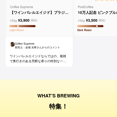
Coffee Supreme
PostCoffee
【ワインバレルエイジド】ブラジル
10万人記念 ピンクブ
メルロー ヴィーニョ デ ヴィニーニ
ド
¥3,900
¥3,500
ョ
150g
150g
(税込)
(税込)
Light
Roast
Dark
Roast
Coffee Supreme
焙煎士：
金城 光希
さんからのコメント
ワインバレルエイジドならではの、複雑
で奥行きのある芳醇な香りの特別な一杯
です。コーヒー好きな方にはもちろん、
ワイン好きな方にも。
WHAT’S BREWING
特集！