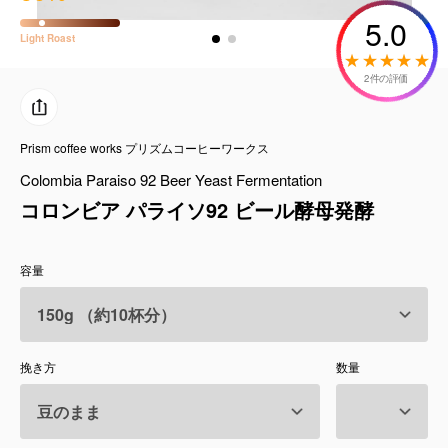
コーヒーセット
5.0
Light
Roast
ミルク・フード類
2件の評価
アクセサリ
Prism coffee works プリズムコーヒーワークス
CFFBNS
Colombia Paraiso 92 Beer Yeast Fermentation
コロンビア パライソ92 ビール酵母発酵
ギフトセット
容量
リキッド
特集
挽き方
数量
卸販売
コーヒーのサブスク