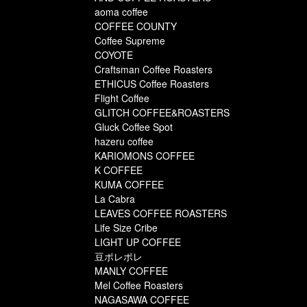
aoma coffee
COFFEE COUNTY
Coffee Supreme
COYOTE
Craftsman Coffee Roasters
ETHICUS Coffee Roasters
Flight Coffee
GLITCH COFFEE&ROASTERS
Gluck Coffee Spot
hazeru coffee
KARIOMONS COFFEE
K COFFEE
KUMA COFFEE
La Cabra
LEAVES COFFEE ROASTERS
Life Size Cribe
LIGHT UP COFFEE
豆ポレポレ
MANLY COFFEE
Mel Coffee Roasters
NAGASAWA COFFEE