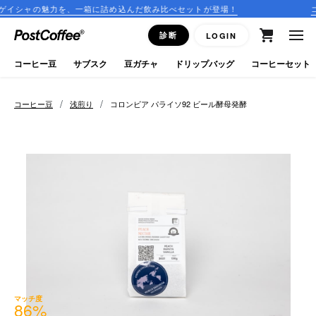
力を、一箱に詰め込んだ飲み比べセットが登場！
コーヒーのサ
close
診断
LOGIN
ログイン
コーヒー豆
サブスク
豆ガチャ
ドリップバッグ
コーヒーセット
新規会員登録
/
/
コーヒー豆
浅煎り
コロンビア パライソ92 ビール酵母発酵
コーヒーマップ
商品を探す
keyboard_arrow_right
コーヒー豆
豆ガチャ
ドリップバッグ
マッチ度
86
%