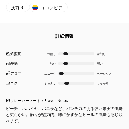
浅煎り
コロンビア
詳細情報
焙煎度
浅煎り
深煎り
酸味
強い
弱い
アロマ
ユニーク
ベーシック
コク
すっきり
しっかり
フレーバーノート / Flavor Notes
ピーチ、パパイヤ、バニラなど、パンチ力のある強い果実の風味
と柔らかい舌触りが魅力的。味にかすかなビールの風味も感じ取
れます。