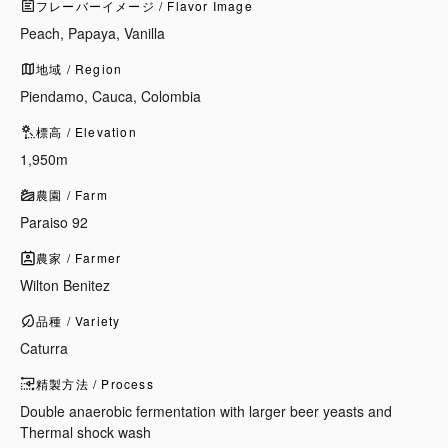
フレーバーイメージ / Flavor Image
Peach, Papaya, Vanilla
地域 / Region
Piendamo, Cauca, Colombia
標高 / Elevation
1,950m
農園 / Farm
Paraiso 92
農家 / Farmer
Wilton Benitez
品種 / Variety
Caturra
精製方法 / Process
Double anaerobic fermentation with larger beer yeasts and
Thermal shock wash