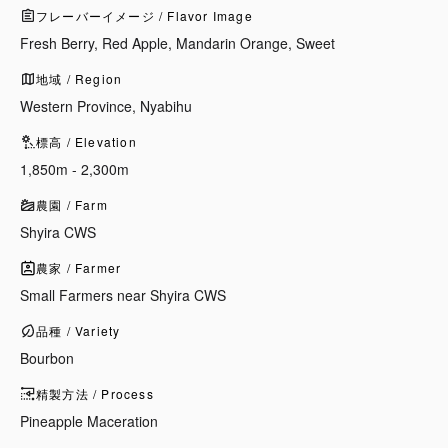
フレーバーイメージ / Flavor Image
Fresh Berry, Red Apple, Mandarin Orange, Sweet
地域 / Region
Western Province, Nyabihu
標高 / Elevation
1,850m - 2,300m
農園 / Farm
Shyira CWS
農家 / Farmer
Small Farmers near Shyira CWS
品種 / Variety
Bourbon
精製方法 / Process
Pineapple Maceration