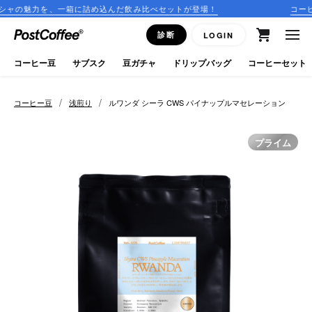
詰め込んだ飲み比べセットが登場！
コーヒーのサブスクリプシ
close
診断
LOGIN
ログイン
コーヒー豆
サブスク
豆ガチャ
ドリップバッグ
コーヒーセット
新規会員登録
/
/
コーヒー豆
浅煎り
ルワンダ シーラ CWS パイナップルマセレーション
コーヒーマップ
プライム
商品を探す
keyboard_arrow_right
コーヒー豆
豆ガチャ
ドリップバッグ