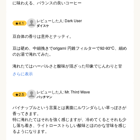
に味わえる、バランスの良いコーヒー
レビューした人: Dark User
★
4.1
ダイスケ
豆自体の香りは意外とナッティ。

豆は硬め、中細挽きでorigami 円錐フィルターで92-93℃、細め
のお湯で淹れてみた。

淹れたてはハーバルさと酸味が混ざった印象でじんわりと甘
い。

さらに表示
冷めてくるとイチゴ噛み潰したかのような明るくジュワッとし
た酸味が溢れ、さらに温度が下がると、ライムのような印象に
もなる。

レビューした人: Mr. Third Wave
★
2.5
バッチマン
ベリー系のジャムを塗ったトーストやドライフルーツのパウン
ドケーキやチョコクッキーに合いそう。

パイナップルという言葉とは裏腹にルワンダらしい草っぽさが
香ってきます。

酸味のグラデーションがユニークで面白い反面、酸味で支配さ
特に淹れたてはそれを強く感じますが、冷めてくるとそれも少
れないよう淹れ方は難しいというか気を遣いそう。

し落ち着き、ライトローストらしい酸味とほのかな甘味を感じ
るようになります。
