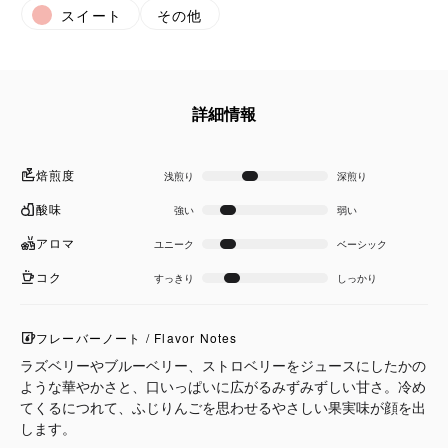
スイート
その他
詳細情報
焙煎度
浅煎り
深煎り
酸味
強い
弱い
アロマ
ユニーク
ベーシック
コク
すっきり
しっかり
フレーバーノート / Flavor Notes
ラズベリーやブルーベリー、ストロベリーをジュースにしたかの
ような華やかさと、口いっぱいに広がるみずみずしい甘さ。冷め
てくるにつれて、ふじりんごを思わせるやさしい果実味が顔を出
します。