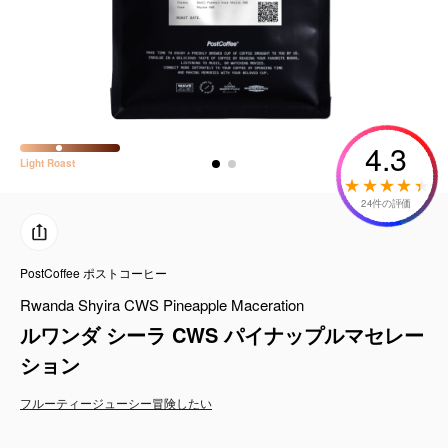
コーヒーセット
ミルク・フード類
アクセサリ
4.3
Light
Roast
CFFBNS
24件の評価
ギフトセット
PostCoffee ポストコーヒー
リキッド
Rwanda Shyira CWS Pineapple Maceration
特集
ルワンダ シーラ CWS パイナップルマセレー
ション
卸販売
フルーティー
ジューシー
冒険したい
コーヒーのサブスク