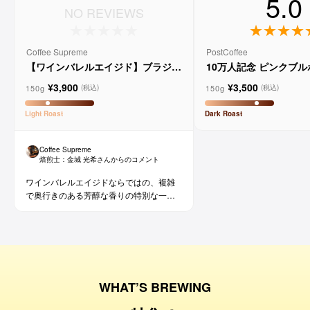
5.0
NO REVIEWS
Coffee Supreme
PostCoffee
【ワインバレルエイジド】ブラジル
10万人記念 ピンクブ
メルロー ヴィーニョ デ ヴィニーニ
ド
¥3,900
¥3,500
ョ
150g
150g
(税込)
(税込)
Light
Roast
Dark
Roast
Coffee Supreme
焙煎士：
金城 光希
さんからのコメント
ワインバレルエイジドならではの、複雑
で奥行きのある芳醇な香りの特別な一杯
です。コーヒー好きな方にはもちろん、
ワイン好きな方にも。
WHAT’S BREWING