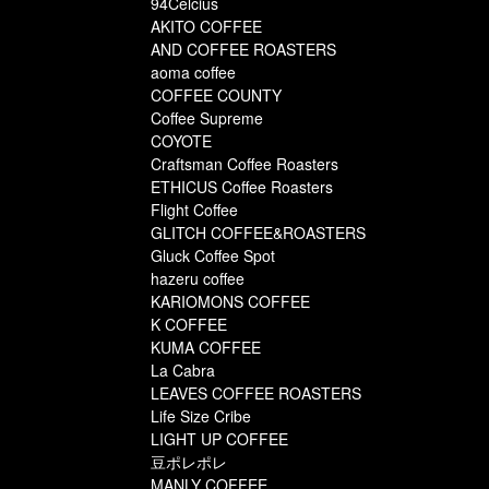
94Celcius
AKITO COFFEE
AND COFFEE ROASTERS
aoma coffee
COFFEE COUNTY
Coffee Supreme
COYOTE
Craftsman Coffee Roasters
ETHICUS Coffee Roasters
Flight Coffee
GLITCH COFFEE&ROASTERS
Gluck Coffee Spot
hazeru coffee
KARIOMONS COFFEE
K COFFEE
KUMA COFFEE
La Cabra
LEAVES COFFEE ROASTERS
Life Size Cribe
LIGHT UP COFFEE
豆ポレポレ
MANLY COFFEE