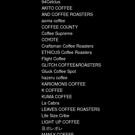
94Celcius
AKITO COFFEE
AND COFFEE ROASTERS
aoma coffee
COFFEE COUNTY
Coffee Supreme
COYOTE
Craftsman Coffee Roasters
ETHICUS Coffee Roasters
Flight Coffee
GLITCH COFFEE&ROASTERS
Gluck Coffee Spot
hazeru coffee
KARIOMONS COFFEE
K COFFEE
KUMA COFFEE
La Cabra
LEAVES COFFEE ROASTERS
Life Size Cribe
LIGHT UP COFFEE
豆ポレポレ
MANLY COFFEE