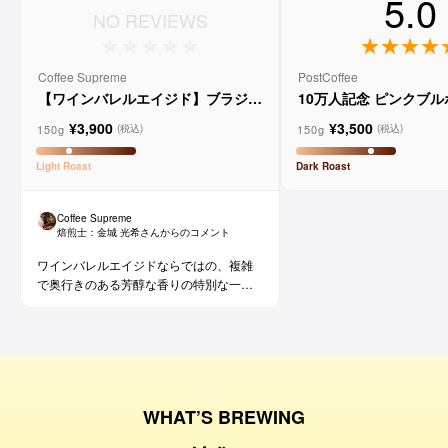
5.0
NO REVIEWS
Coffee Supreme
PostCoffee
【ワインバレルエイジド】ブラジル
10万人記念 ピンクブ
メルロー ヴィーニョ デ ヴィニーニ
ド
¥3,900
¥3,500
ョ
150g
150g
(税込)
(税込)
Light
Roast
Dark
Roast
Coffee Supreme
焙煎士：
金城 光希
さんからのコメント
ワインバレルエイジドならではの、複雑
で奥行きのある芳醇な香りの特別な一杯
です。コーヒー好きな方にはもちろん、
ワイン好きな方にも。
WHAT’S BREWING