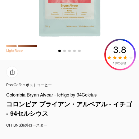
コーヒーセット
ミルク・フード類
アクセサリ
3.8
Light
Roast
CFFBNS
1件の評価
ギフトセット
PostCoffee ポストコーヒー
リキッド
Colombia Bryan Alvear - Ichigo by 94Celcius
特集
コロンビア ブライアン・アルベアル - イチゴ
- 94セルシウス
卸販売
CFFBNS
海外ロースター
コーヒーのサブスク