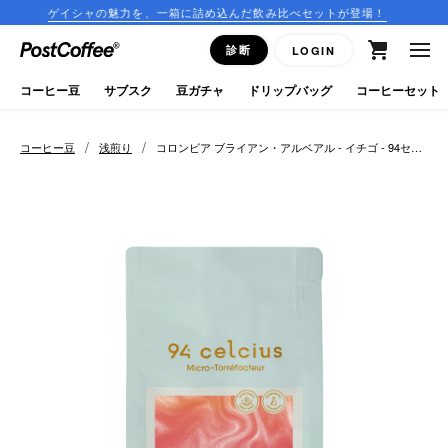
シャの魅力を、一箱に詰め込んだ飲み比べセットが登場！
コー
close
診断
LOGIN
ログイン
コーヒー豆
サブスク
豆ガチャ
ドリップバッグ
コーヒーセット
新規会員登録
/
/
コーヒー豆
浅煎り
コロンビア ブライアン・アルベアル - イチゴ - 94セル
シウス
コーヒーマップ
商品を探す
keyboard_arrow_right
コーヒー豆
豆ガチャ
ドリップバッグ