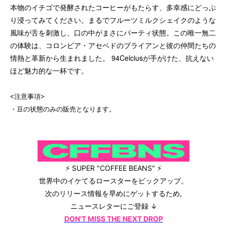
本物のイチゴで発酵されたコーヒーがもたらす、多幸感にどっぷ
り浸ってみてください。まるでフルーツミルクシェイクのような
風味が舌を刺激し、口の中がまさにパーティ状態。この唯一無二
の体験は、コロンビア・アセベドのブライアンと彼の仲間たちの
情熱と革新から生まれました。 94Celciusが手がけた、抗えない
ほど魅力的な一杯です。
<注意事項>
・豆の状態のみの販売となります。
⚡ SUPER "COFFEE BEANS" ⚡
世界中のイケてるロースターをピックアップ。
次のリリース情報を早めにゲットするため,
ニュースレターにご登録 ↓
DON'T MISS THE NEXT DROP