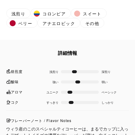
浅煎り
コロンビア
スイート
ベリー
アナエロビック
その他
詳細情報
焙煎度
浅煎り
深煎り
酸味
強い
弱い
アロマ
ユニーク
ベーシック
コク
すっきり
しっかり
フレーバーノート / Flavor Notes
ウィラ産のこのスペシャルティコーヒーは、まるでカップに入っ