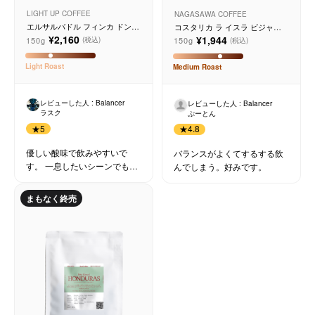
LIGHT UP COFFEE
NAGASAWA COFFEE
エルサルバドル フィンカ ドン
コスタリカ ラ イスラ ビジャサ
ハイメ
ルチ ハニー
¥2,160
¥1,944
150g
150g
(税込)
(税込)
Light
Roast
Medium
Roast
レビューした人 : Balancer
レビューした人 : Balancer
ラスク
ぷーとん
★
5
★
4.8
優しい酸味で飲みやすいで
バランスがよくてするする飲
す。 一息したいシーンでもピ
んでしまう。好みです。
ッタリなコーヒーです。 湯温
91℃で淹れるとバランスがい
まもなく終売
い感じになりました。 ゴクゴ
クいけちゃいます！