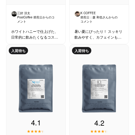
サービス
三好 涼太
K COFFEE
PostCoffee 焙煎士からのコ
焙煎士：
森 和也
さんからの
メント
コメント
お知らせ
ホワイトハニーで仕上げた、
暑い夏にぴったり！ スッキリ
日常的に飲みたくなるコスタ
飲みやすく、カフェインも少
リカ・カトゥアイです。
ないコーヒー。
よくある質問
入荷待ち
入荷待ち
店舗情報
4.1
4.2