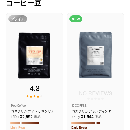
コーヒー豆
コーヒーセット
ミルク・フード類
プライム
NEW
アクセサリ
CFFBNS
ギフトセット
リキッド
4.3
NO REVIEWS
特集
PostCoffee
K COFFEE
卸販売
コスタリカ フィンカ マンザナル
コスタリカ ジャルディン ローリ
ホワイトハニー
ナ
¥2,592
¥1,944
150g
150g
(税込)
(税込)
コーヒーのサブスク
Light
Roast
Dark
Roast