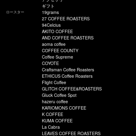
ギフト
ロースター
19grams
27 COFFEE ROASTERS
94Celcius
AKITO COFFEE
AND COFFEE ROASTERS
aoma coffee
COFFEE COUNTY
Coffee Supreme
COYOTE
Craftsman Coffee Roasters
ETHICUS Coffee Roasters
Flight Coffee
GLITCH COFFEE&ROASTERS
Gluck Coffee Spot
hazeru coffee
KARIOMONS COFFEE
K COFFEE
KUMA COFFEE
La Cabra
LEAVES COFFEE ROASTERS