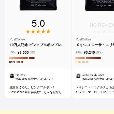
5.0
NO REVIE
PostCoffee
PostCoffee
10万人記念 ピンクブルボンブレン
メキシコ ローサ・エリ
ド
ウォッシュド
¥3,500
¥3,240
150g
150g
(税込)
(税込)
Dark
Roast
Light
Roast
三好 涼太
Pauline Daïd-Poisot
PostCoffee 焙煎士からのコメント
PostCoffee 焙煎士からの
感謝を込めた、ピンクブルボン！
メキシコ・ベラクルスから
PostCoffee累計会員数10万人を記念し
ルファーマーロットのゲイ
た、100%ピンクブルボンブレンド。