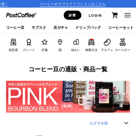
コーヒーのサブスクリプションはこちら
15:00
close
診断
LOGIN
ログイン
コーヒー豆
サブスク
豆ガチャ
ドリップバッグ
コーヒーセット
新規会員登録
焙煎度
グレード
評価
国
味わい
精製方法
デカフェ
ロースター
コーヒーマップ
コーヒー豆の通販・商品一覧
商品を探す
keyboard_arrow_right
コーヒー豆
豆ガチャ
ドリップバッグ